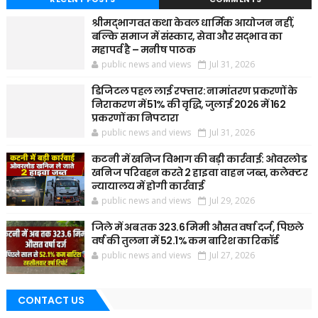
श्रीमद्भागवत कथा केवल धार्मिक आयोजन नहीं,
बल्कि समाज में संस्कार, सेवा और सद्भाव का
महापर्व है – मनीष पाठक
public news and views
Jul 31, 2026
डिजिटल पहल लाई रफ्तार: नामांतरण प्रकरणों के
निराकरण में 51% की वृद्धि, जुलाई 2026 में 162
प्रकरणों का निपटारा
public news and views
Jul 31, 2026
कटनी में खनिज विभाग की बड़ी कार्रवाई: ओवरलोड
खनिज परिवहन करते 2 हाइवा वाहन जब्त, कलेक्टर
न्यायालय में होगी कार्रवाई
public news and views
Jul 29, 2026
जिले में अब तक 323.6 मिमी औसत वर्षा दर्ज, पिछले
वर्ष की तुलना में 52.1% कम बारिश का रिकॉर्ड
public news and views
Jul 27, 2026
CONTACT US