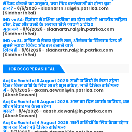
में टेस्ट खेलने का अनुभव, क्या फिर बल्लेबाजों का होगा बुरा
हाल?
- 8/6/2026
- siddharth.rai@in.patrika.com
(SiddharthRai)
IND vs SA: दिसंबर में दक्षिण अफ्रीका का दौरा करेगी भारतीय महिला
टीम, टेस्ट और वनडे के अलावा खेले जाएंगे 3 टी20
मुक़ाबले
- 8/6/2026
- siddharth.rai@in.patrika.com
(SiddharthRai)
IND vs SL: सचिन से लेकर कुंबले तक, श्रीलंका के खिलाफ टेस्ट में
सबसे ज्यादा विकेट और रन बनाने वाले
खिलाड़ी
- 8/6/2026
- siddharth.rai@in.patrika.com
(SiddharthRai)
HOROSCOPE RASHIFAL
Aaj Ka Rashifal 6 August 2026: सभी राशियों के कैसा रहेगा
दिन? किस राशि के लिए आ रहे शुभ संकेत, जाने दैनिक राशिफल
में
- 8/5/2026
- akash.dewani@in.patrika.com
(AkashDewani)
Aaj Ka Rashifal 5 August 2026: आज का दिन आपके करियर, धन
और परिवार पर कैसा रहेगा
असर?
- 8/4/2026
- akash.dewani@in.patrika.com
(AkashDewani)
Aaj Ka Rashifal 4 August 2026: सभी राशियों के लिए कैसा रहेगा
आज का दिन? पढ़ें दैनिक राशिफल
में
- 8/3/2026
- akash.dewani@in.patrika.com