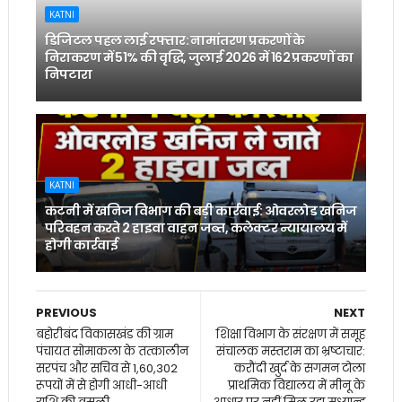
KATNI
डिजिटल पहल लाई रफ्तार: नामांतरण प्रकरणों के
निराकरण में 51% की वृद्धि, जुलाई 2026 में 162 प्रकरणों का
निपटारा
KATNI
कटनी में खनिज विभाग की बड़ी कार्रवाई: ओवरलोड खनिज
परिवहन करते 2 हाइवा वाहन जब्त, कलेक्टर न्यायालय में
होगी कार्रवाई
PREVIOUS
NEXT
बहोरीबंद विकासखंड की ग्राम
शिक्षा विभाग के संरक्षण में समूह
पंचायत सोमाकला के तत्कालीन
संचालक मस्तराम का भ्रष्टाचार:
सरपंच और सचिव से 1,60,302
करौंदी खुर्द के सगमन टोला
रूपयों में से होगी आधी-आधी
प्राथमिक विद्यालय में मीनू के