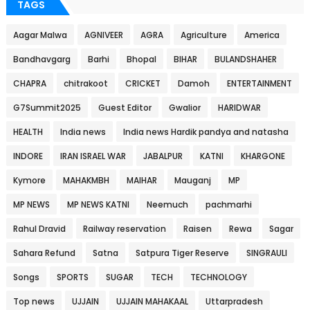
TAGS
Aagar Malwa
AGNIVEER
AGRA
Agriculture
America
Bandhavgarg
Barhi
Bhopal
BIHAR
BULANDSHAHER
CHAPRA
chitrakoot
CRICKET
Damoh
ENTERTAINMENT
G7Summit2025
Guest Editor
Gwalior
HARIDWAR
HEALTH
India news
India news Hardik pandya and natasha
INDORE
IRAN ISRAEL WAR
JABALPUR
KATNI
KHARGONE
Kymore
MAHAKMBH
MAIHAR
Mauganj
MP
MP NEWS
MP NEWS KATNI
Neemuch
pachmarhi
Rahul Dravid
Railway reservation
Raisen
Rewa
Sagar
Sahara Refund
Satna
Satpura Tiger Reserve
SINGRAULI
Songs
SPORTS
SUGAR
TECH
TECHNOLOGY
Top news
UJJAIN
UJJAIN MAHAKAAL
Uttarpradesh