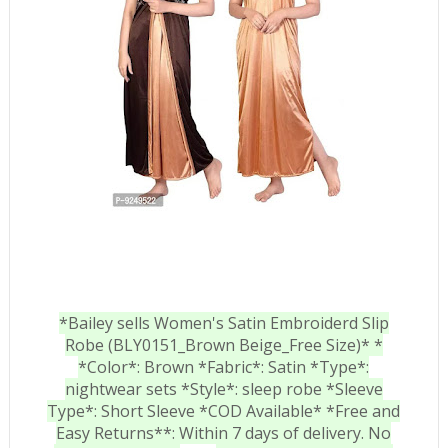
*Bailey sells Women's Satin Embroiderd Slip
Robe (BLY0151_Brown Beige_Free Size)* *
*Color*: Brown *Fabric*: Satin *Type*:
nightwear sets *Style*: sleep robe *Sleeve
Type*: Short Sleeve *COD Available* *Free and
Easy Returns**: Within 7 days of delivery. No