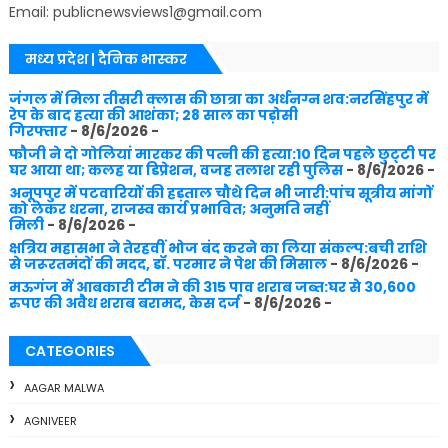
Email: publicnewsviews1@gmail.com
मध्य प्रदेश | दैनिक भास्कर
जंगल में मिला तीसरी क्लास की छात्रा का अर्धनग्न शव:नरसिंहपुर में
रेप के बाद हत्या की आशंका; 28 साल का पड़ोसी
गिरफ्तार
- 8/6/2026
-
फौजी ने दो गोलियां मारकर की पत्नी की हत्या:10 दिन पहले छुट्‌टी पर
घर आया था; कलह या डिप्रेशन, वजह तलाश रही पुलिस
- 8/6/2026
-
अनूपपुर में पटवारियों की हड़ताल चौथे दिन भी जारी:पांच सूत्रीय मांगों
को लेकर धरना, राजस्व कार्य प्रभावित; अनुमति नहीं
मिली
- 8/6/2026
-
क्षत्रिय महासभा ने तेरहवीं भोज बंद करने का लिया संकल्प:बची राशि
से जरूरतमंदों की मदद, डॉ. परमार ने पेश की मिसाल
- 8/6/2026
-
मऊगंज में आबकारी टीम ने की 315 पाव शराब जब्त:घर से 30,600
रुपए की अवैध शराब बरामद, केस दर्ज
- 8/6/2026
-
CATEGORIES
AAGAR MALWA
AGNIVEER