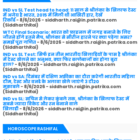
IND vs SL Test head to head: 11 साल से श्रीलंका के खिलाफ टेस्ट
में अजेय है भारत, 2015 में मिली थी आखिरी हार, देखें
रिकॉर्ड
- 8/6/2026
- siddharth.rai@in.patrika.com
(SiddharthRai)
WTC Final Scenario: भारत को फ़ाइनल में जगह बनाने के लिए
जीतने होंगे इतने मैच, श्रीलंका से सीरीज हारने पर क्या पड़ेगा असर?
समझें पूरा गणित
- 8/6/2026
- siddharth.rai@in.patrika.com
(SiddharthRai)
IND vs SL Test: सिर्फ इन तीन भारतीय खिलाड़ियों के पास है श्रीलंका
में टेस्ट खेलने का अनुभव, क्या फिर बल्लेबाजों का होगा बुरा
हाल?
- 8/6/2026
- siddharth.rai@in.patrika.com
(SiddharthRai)
IND vs SA: दिसंबर में दक्षिण अफ्रीका का दौरा करेगी भारतीय महिला
टीम, टेस्ट और वनडे के अलावा खेले जाएंगे 3 टी20
मुक़ाबले
- 8/6/2026
- siddharth.rai@in.patrika.com
(SiddharthRai)
IND vs SL: सचिन से लेकर कुंबले तक, श्रीलंका के खिलाफ टेस्ट में
सबसे ज्यादा विकेट और रन बनाने वाले
खिलाड़ी
- 8/6/2026
- siddharth.rai@in.patrika.com
(SiddharthRai)
HOROSCOPE RASHIFAL