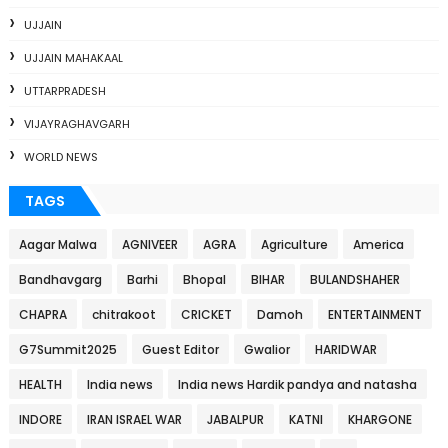
UJJAIN
UJJAIN MAHAKAAL
UTTARPRADESH
VIJAYRAGHAVGARH
WORLD NEWS
TAGS
Aagar Malwa
AGNIVEER
AGRA
Agriculture
America
Bandhavgarg
Barhi
Bhopal
BIHAR
BULANDSHAHER
CHAPRA
chitrakoot
CRICKET
Damoh
ENTERTAINMENT
G7Summit2025
Guest Editor
Gwalior
HARIDWAR
HEALTH
India news
India news Hardik pandya and natasha
INDORE
IRAN ISRAEL WAR
JABALPUR
KATNI
KHARGONE