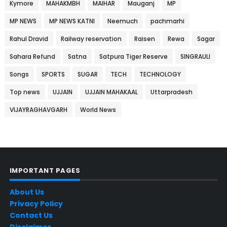
Kymore
MAHAKMBH
MAIHAR
Mauganj
MP
MP NEWS
MP NEWS KATNI
Neemuch
pachmarhi
Rahul Dravid
Railway reservation
Raisen
Rewa
Sagar
Sahara Refund
Satna
Satpura Tiger Reserve
SINGRAULI
Songs
SPORTS
SUGAR
TECH
TECHNOLOGY
Top news
UJJAIN
UJJAIN MAHAKAAL
Uttarpradesh
VIJAYRAGHAVGARH
World News
IMPORTANT PAGES
About Us
Privacy Policy
Contact Us
Disclaimer