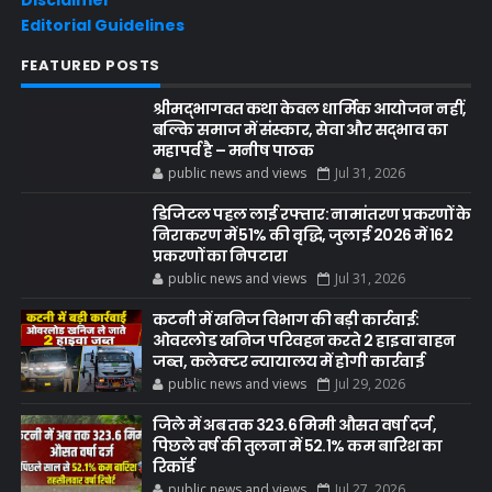
Editorial Guidelines
FEATURED POSTS
श्रीमद्भागवत कथा केवल धार्मिक आयोजन नहीं,
बल्कि समाज में संस्कार, सेवा और सद्भाव का
महापर्व है – मनीष पाठक
public news and views
Jul 31, 2026
डिजिटल पहल लाई रफ्तार: नामांतरण प्रकरणों के
निराकरण में 51% की वृद्धि, जुलाई 2026 में 162
प्रकरणों का निपटारा
public news and views
Jul 31, 2026
कटनी में खनिज विभाग की बड़ी कार्रवाई:
ओवरलोड खनिज परिवहन करते 2 हाइवा वाहन
जब्त, कलेक्टर न्यायालय में होगी कार्रवाई
public news and views
Jul 29, 2026
जिले में अब तक 323.6 मिमी औसत वर्षा दर्ज,
पिछले वर्ष की तुलना में 52.1% कम बारिश का
रिकॉर्ड
public news and views
Jul 27, 2026