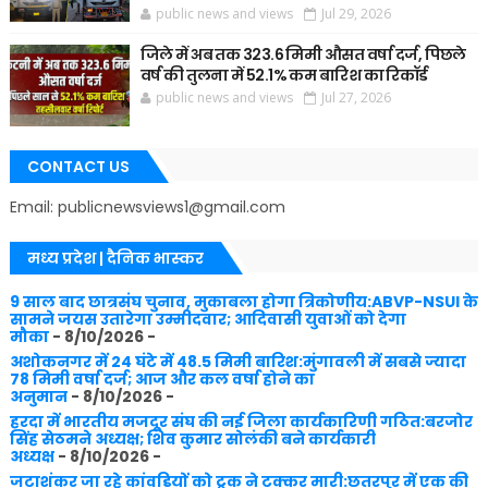
public news and views
Jul 29, 2026
जिले में अब तक 323.6 मिमी औसत वर्षा दर्ज, पिछले
वर्ष की तुलना में 52.1% कम बारिश का रिकॉर्ड
public news and views
Jul 27, 2026
CONTACT US
Email: publicnewsviews1@gmail.com
मध्य प्रदेश | दैनिक भास्कर
9 साल बाद छात्रसंघ चुनाव, मुकाबला होगा त्रिकोणीय:ABVP-NSUI के
सामने जयस उतारेगा उम्मीदवार; आदिवासी युवाओं को देगा
मौका
- 8/10/2026
-
अशोकनगर में 24 घंटे में 48.5 मिमी बारिश:मुंगावली में सबसे ज्यादा
78 मिमी वर्षा दर्ज; आज और कल वर्षा होने का
अनुमान
- 8/10/2026
-
हरदा में भारतीय मजदूर संघ की नई जिला कार्यकारिणी गठित:बरजोर
सिंह सेठमने अध्यक्ष; शिव कुमार सोलंकी बने कार्यकारी
अध्यक्ष
- 8/10/2026
-
जटाशंकर जा रहे कांवड़ियों को ट्रक ने टक्कर मारी:छतरपुर में एक की