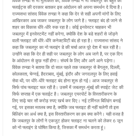
विवेक तन्खा से भी मुलाकात की, विवेक तन्खा ने भी जबलपुर को बहुत की
फ्लाईट्स की दरकार बताकर इस आंदोलन को अपना समर्थन दे दिया है।
राज्यसभा सांसद विवेक तन्खा ने कहा कि देर से सही अपनी मांगों के लिए
आखिरकार अब जाकर जबलपुर के लोग जागे है। फ्लाइट बंद हो जाने से
शहर का विकास धीरे-धीरे रुक रहा है। कोई इनवेस्टर चाहकर भी
जबलपुर में इनवेस्टमेंट नहीं करेगा, क्योकिं देश के बडे शहरों से जोड़ने
वाली फ्लाइट की धीरे-धीरे कनेक्टविटी बंद हो रहा है। राज्यसभा सांसद ने
कहा कि जबलपुर का नो फ्लाइंग डे की चर्चा आज पूरे देश में चल रही है।
उन्होंने कहा कि देर ही सही पर जबलपुर के लोग अब जागे है, पर एक दिन
के आंदोलन से कुछ नहीं होगा। संघर्ष के लिए और आगे आने पड़ेगा।
विवेक तन्खा ने बताया कि दो साल पहले तक जबलपुर से बेंगलुरु, दिल्ली,
कोलकाता, चेन्नई, हैदराबाद, मुंबई, इंदौर और जगदलपुर के लिए हवाई
सेवा थी, पर धीरे-धीरे फ्लाइट बंद होना शुरू हो गई। आज जबलपुर से
सिर्फ पांच फ्लाइट चल रही है। उसमें में जबलपुर-मुंबई की स्पाईट जेट की
सिर्फ सप्ताह में एक फ्लाईट है। जबलपुर एयरपोर्ट के विस्तारीकरण के
लिए साढ़े चार सौ करोड़ रुपए खर्च कर दिए। नई टर्मिनल बिल्डिंग बनाई
गई, पर इसका मतलब क्या है, क्योंकि जब फ्लाइट ही नहीं चलेगी तो इस
बिल्डिंग का अर्थ क्या है, इस विस्तारीकरण का हम क्या करेंगे। यही वजह है
कि जबलपुर के लोगों ने एकजुट होकर फ्लाइट ना चलने को लेकर 6 जून
को नो फ्लाइंग डे घोषित किया है, जिसका मैं समर्थन करता हूं।