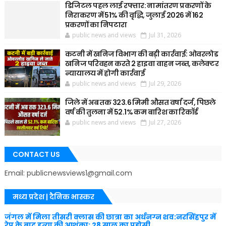
डिजिटल पहल लाई रफ्तार: नामांतरण प्रकरणों के
निराकरण में 51% की वृद्धि, जुलाई 2026 में 162
प्रकरणों का निपटारा
public news and views
Jul 31, 2026
कटनी में खनिज विभाग की बड़ी कार्रवाई: ओवरलोड
खनिज परिवहन करते 2 हाइवा वाहन जब्त, कलेक्टर
न्यायालय में होगी कार्रवाई
public news and views
Jul 29, 2026
जिले में अब तक 323.6 मिमी औसत वर्षा दर्ज, पिछले
वर्ष की तुलना में 52.1% कम बारिश का रिकॉर्ड
public news and views
Jul 27, 2026
CONTACT US
Email: publicnewsviews1@gmail.com
मध्य प्रदेश | दैनिक भास्कर
जंगल में मिला तीसरी क्लास की छात्रा का अर्धनग्न शव:नरसिंहपुर में
रेप के बाद हत्या की आशंका; 28 साल का पड़ोसी