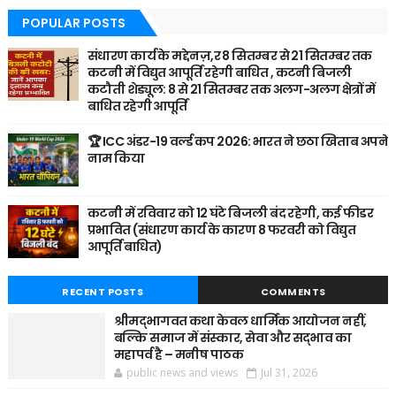
POPULAR POSTS
संधारण कार्य के मद्देनज़,र 8 सितम्बर से 21 सितम्बर तक
कटनी में विद्युत आपूर्ति रहेगी बाधित , कटनी बिजली
कटौती शेड्यूल: 8 से 21 सितम्बर तक अलग-अलग क्षेत्रों में
बाधित रहेगी आपूर्ति
🏆 ICC अंडर-19 वर्ल्ड कप 2026: भारत ने छठा खिताब अपने
नाम किया
कटनी में रविवार को 12 घंटे बिजली बंद रहेगी, कई फीडर
प्रभावित (संधारण कार्य के कारण 8 फरवरी को विद्युत
आपूर्ति बाधित)
RECENT POSTS
COMMENTS
श्रीमद्भागवत कथा केवल धार्मिक आयोजन नहीं,
बल्कि समाज में संस्कार, सेवा और सद्भाव का
महापर्व है – मनीष पाठक
public news and views
Jul 31, 2026