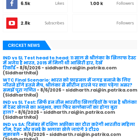
6.5k
1.00 k
Likes
Followers
2.8k
Subscribes
Followers
CRICKET NEWS
IND vs SL Test head to head: 11 साल से श्रीलंका के खिलाफ टेस्ट
में अजेय है भारत, 2015 में मिली थी आखिरी हार, देखें
रिकॉर्ड
- 8/6/2026
- siddharth.rai@in.patrika.com
(SiddharthRai)
WTC Final Scenario: भारत को फ़ाइनल में जगह बनाने के लिए
जीतने होंगे इतने मैच, श्रीलंका से सीरीज हारने पर क्या पड़ेगा असर?
समझें पूरा गणित
- 8/6/2026
- siddharth.rai@in.patrika.com
(SiddharthRai)
IND vs SL Test: सिर्फ इन तीन भारतीय खिलाड़ियों के पास है श्रीलंका
में टेस्ट खेलने का अनुभव, क्या फिर बल्लेबाजों का होगा बुरा
हाल?
- 8/6/2026
- siddharth.rai@in.patrika.com
(SiddharthRai)
IND vs SA: दिसंबर में दक्षिण अफ्रीका का दौरा करेगी भारतीय महिला
टीम, टेस्ट और वनडे के अलावा खेले जाएंगे 3 टी20
मुक़ाबले
- 8/6/2026
- siddharth.rai@in.patrika.com
(SiddharthRai)