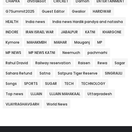
CHAPRA
chitrakoot
CRICKET
Damoh
ENTERTAINMENT
G7Summit2025
Guest Editor
Gwalior
HARIDWAR
HEALTH
India news
India news Hardik pandya and natasha
INDORE
IRAN ISRAEL WAR
JABALPUR
KATNI
KHARGONE
Kymore
MAHAKMBH
MAIHAR
Mauganj
MP
MP NEWS
MP NEWS KATNI
Neemuch
pachmarhi
Rahul Dravid
Railway reservation
Raisen
Rewa
Sagar
Sahara Refund
Satna
Satpura Tiger Reserve
SINGRAULI
Songs
SPORTS
SUGAR
TECH
TECHNOLOGY
Top news
UJJAIN
UJJAIN MAHAKAAL
Uttarpradesh
VIJAYRAGHAVGARH
World News