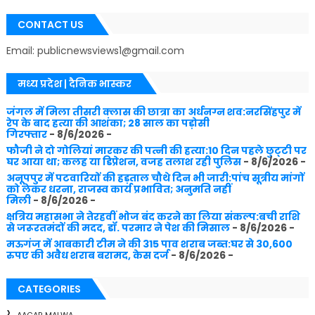
CONTACT US
Email: publicnewsviews1@gmail.com
मध्य प्रदेश | दैनिक भास्कर
जंगल में मिला तीसरी क्लास की छात्रा का अर्धनग्न शव:नरसिंहपुर में
रेप के बाद हत्या की आशंका; 28 साल का पड़ोसी
गिरफ्तार
- 8/6/2026
-
फौजी ने दो गोलियां मारकर की पत्नी की हत्या:10 दिन पहले छुट्‌टी पर
घर आया था; कलह या डिप्रेशन, वजह तलाश रही पुलिस
- 8/6/2026
-
अनूपपुर में पटवारियों की हड़ताल चौथे दिन भी जारी:पांच सूत्रीय मांगों
को लेकर धरना, राजस्व कार्य प्रभावित; अनुमति नहीं
मिली
- 8/6/2026
-
क्षत्रिय महासभा ने तेरहवीं भोज बंद करने का लिया संकल्प:बची राशि
से जरूरतमंदों की मदद, डॉ. परमार ने पेश की मिसाल
- 8/6/2026
-
मऊगंज में आबकारी टीम ने की 315 पाव शराब जब्त:घर से 30,600
रुपए की अवैध शराब बरामद, केस दर्ज
- 8/6/2026
-
CATEGORIES