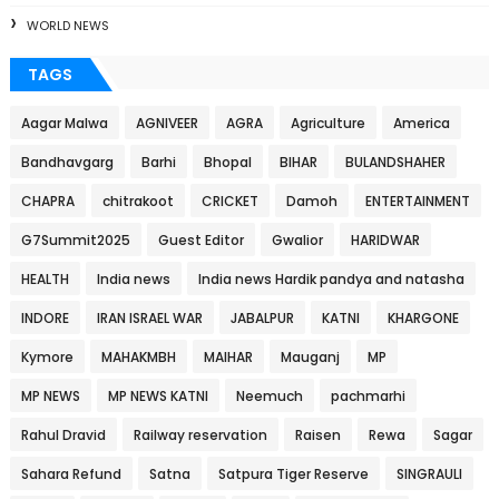
WORLD NEWS
TAGS
Aagar Malwa
AGNIVEER
AGRA
Agriculture
America
Bandhavgarg
Barhi
Bhopal
BIHAR
BULANDSHAHER
CHAPRA
chitrakoot
CRICKET
Damoh
ENTERTAINMENT
G7Summit2025
Guest Editor
Gwalior
HARIDWAR
HEALTH
India news
India news Hardik pandya and natasha
INDORE
IRAN ISRAEL WAR
JABALPUR
KATNI
KHARGONE
Kymore
MAHAKMBH
MAIHAR
Mauganj
MP
MP NEWS
MP NEWS KATNI
Neemuch
pachmarhi
Rahul Dravid
Railway reservation
Raisen
Rewa
Sagar
Sahara Refund
Satna
Satpura Tiger Reserve
SINGRAULI