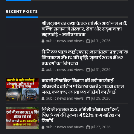
RECENT POSTS
श्रीमद्भागवत कथा केवल धार्मिक आयोजन नहीं,
बल्कि समाज में संस्कार, सेवा और सद्भाव का
महापर्व है – मनीष पाठक
public news and views
Jul 31, 2026
डिजिटल पहल लाई रफ्तार: नामांतरण प्रकरणों के
निराकरण में 51% की वृद्धि, जुलाई 2026 में 162
प्रकरणों का निपटारा
public news and views
Jul 31, 2026
कटनी में खनिज विभाग की बड़ी कार्रवाई:
ओवरलोड खनिज परिवहन करते 2 हाइवा वाहन
जब्त, कलेक्टर न्यायालय में होगी कार्रवाई
public news and views
Jul 29, 2026
जिले में अब तक 323.6 मिमी औसत वर्षा दर्ज,
पिछले वर्ष की तुलना में 52.1% कम बारिश का
रिकॉर्ड
public news and views
Jul 27, 2026