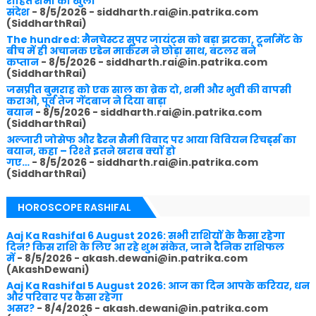
रोहित शर्मा का खुला
संदेश
- 8/5/2026
- siddharth.rai@in.patrika.com
(SiddharthRai)
The hundred: मैनचेस्टर सुपर जायंट्स को बड़ा झटका, टूर्नामेंट के
बीच में ही अचानक एडेन मार्करम ने छोड़ा साथ, बटलर बने
कप्तान
- 8/5/2026
- siddharth.rai@in.patrika.com
(SiddharthRai)
जसप्रीत बुमराह को एक साल का ब्रेक दो, शमी और भुवी की वापसी
कराओ, पूर्व तेज गेंदबाज ने दिया बाड़ा
बयान
- 8/5/2026
- siddharth.rai@in.patrika.com
(SiddharthRai)
अल्जारी जोसेफ और डैरन सैमी विवाद पर आया विवियन रिचर्ड्स का
बयान, कहा – रिश्ते इतने खराब क्यों हो
गए…
- 8/5/2026
- siddharth.rai@in.patrika.com
(SiddharthRai)
HOROSCOPE RASHIFAL
Aaj Ka Rashifal 6 August 2026: सभी राशियों के कैसा रहेगा
दिन? किस राशि के लिए आ रहे शुभ संकेत, जाने दैनिक राशिफल
में
- 8/5/2026
- akash.dewani@in.patrika.com
(AkashDewani)
Aaj Ka Rashifal 5 August 2026: आज का दिन आपके करियर, धन
और परिवार पर कैसा रहेगा
असर?
- 8/4/2026
- akash.dewani@in.patrika.com