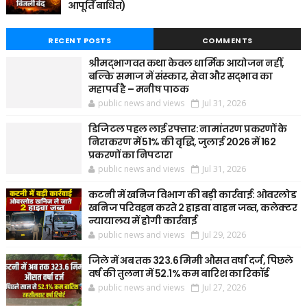
आपूर्ति बाधित)
RECENT POSTS
COMMENTS
श्रीमद्भागवत कथा केवल धार्मिक आयोजन नहीं,
बल्कि समाज में संस्कार, सेवा और सद्भाव का
महापर्व है – मनीष पाठक
public news and views
Jul 31, 2026
डिजिटल पहल लाई रफ्तार: नामांतरण प्रकरणों के
निराकरण में 51% की वृद्धि, जुलाई 2026 में 162
प्रकरणों का निपटारा
public news and views
Jul 31, 2026
कटनी में खनिज विभाग की बड़ी कार्रवाई: ओवरलोड
खनिज परिवहन करते 2 हाइवा वाहन जब्त, कलेक्टर
न्यायालय में होगी कार्रवाई
public news and views
Jul 29, 2026
जिले में अब तक 323.6 मिमी औसत वर्षा दर्ज, पिछले
वर्ष की तुलना में 52.1% कम बारिश का रिकॉर्ड
public news and views
Jul 27, 2026