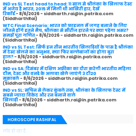
IND vs SL Test head to head: 11 साल से श्रीलंका के खिलाफ टेस्ट
में अजेय है भारत, 2015 में मिली थी आखिरी हार, देखें
रिकॉर्ड
- 8/6/2026
- siddharth.rai@in.patrika.com
(SiddharthRai)
WTC Final Scenario: भारत को फ़ाइनल में जगह बनाने के लिए
जीतने होंगे इतने मैच, श्रीलंका से सीरीज हारने पर क्या पड़ेगा असर?
समझें पूरा गणित
- 8/6/2026
- siddharth.rai@in.patrika.com
(SiddharthRai)
IND vs SL Test: सिर्फ इन तीन भारतीय खिलाड़ियों के पास है श्रीलंका
में टेस्ट खेलने का अनुभव, क्या फिर बल्लेबाजों का होगा बुरा
हाल?
- 8/6/2026
- siddharth.rai@in.patrika.com
(SiddharthRai)
IND vs SA: दिसंबर में दक्षिण अफ्रीका का दौरा करेगी भारतीय महिला
टीम, टेस्ट और वनडे के अलावा खेले जाएंगे 3 टी20
मुक़ाबले
- 8/6/2026
- siddharth.rai@in.patrika.com
(SiddharthRai)
IND vs SL: सचिन से लेकर कुंबले तक, श्रीलंका के खिलाफ टेस्ट में
सबसे ज्यादा विकेट और रन बनाने वाले
खिलाड़ी
- 8/6/2026
- siddharth.rai@in.patrika.com
(SiddharthRai)
HOROSCOPE RASHIFAL
लोड हो रहा है. . .