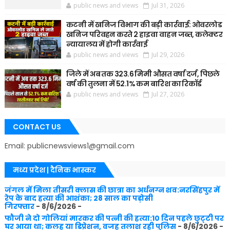
public news and views
Jul 31, 2026
कटनी में खनिज विभाग की बड़ी कार्रवाई: ओवरलोड
खनिज परिवहन करते 2 हाइवा वाहन जब्त, कलेक्टर
न्यायालय में होगी कार्रवाई
public news and views
Jul 29, 2026
जिले में अब तक 323.6 मिमी औसत वर्षा दर्ज, पिछले
वर्ष की तुलना में 52.1% कम बारिश का रिकॉर्ड
public news and views
Jul 27, 2026
CONTACT US
Email: publicnewsviews1@gmail.com
मध्य प्रदेश | दैनिक भास्कर
जंगल में मिला तीसरी क्लास की छात्रा का अर्धनग्न शव:नरसिंहपुर में
रेप के बाद हत्या की आशंका; 28 साल का पड़ोसी
गिरफ्तार
- 8/6/2026
-
फौजी ने दो गोलियां मारकर की पत्नी की हत्या:10 दिन पहले छुट्‌टी पर
घर आया था; कलह या डिप्रेशन, वजह तलाश रही पुलिस
- 8/6/2026
-