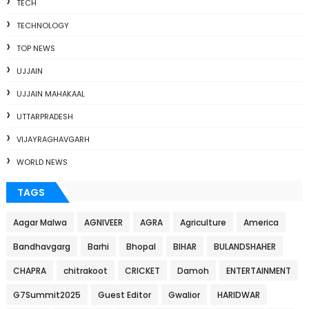
TECH
TECHNOLOGY
TOP NEWS
UJJAIN
UJJAIN MAHAKAAL
UTTARPRADESH
VIJAYRAGHAVGARH
WORLD NEWS
TAGS
Aagar Malwa
AGNIVEER
AGRA
Agriculture
America
Bandhavgarg
Barhi
Bhopal
BIHAR
BULANDSHAHER
CHAPRA
chitrakoot
CRICKET
Damoh
ENTERTAINMENT
G7Summit2025
Guest Editor
Gwalior
HARIDWAR