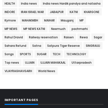
HEALTH
India news
India news Hardik pandya and natasha
INDORE
IRAN ISRAEL WAR
JABALPUR
KATNI
KHARGONE
Kymore
MAHAKMBH
MAIHAR
Mauganj
MP
MP NEWS
MP NEWS KATNI
Neemuch
pachmarhi
Rahul Dravid
Railway reservation
Raisen
Rewa
Sagar
Sahara Refund
Satna
Satpura Tiger Reserve
SINGRAULI
Songs
SPORTS
SUGAR
TECH
TECHNOLOGY
Top news
UJJAIN
UJJAIN MAHAKAAL
Uttarpradesh
VIJAYRAGHAVGARH
World News
IMPORTANT PAGES