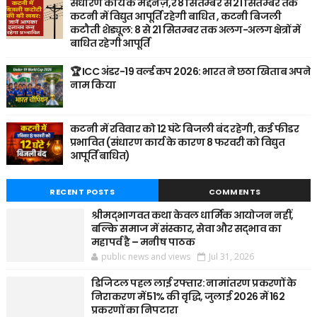
संधारण कार्य के मद्देनज़,र 8 सितम्बर से 21 सितम्बर तक
कटनी में विद्युत आपूर्ति रहेगी बाधित , कटनी बिजली
कटौती शेड्यूल: 8 से 21 सितम्बर तक अलग-अलग क्षेत्रों में
बाधित रहेगी आपूर्ति
🏆 ICC अंडर-19 वर्ल्ड कप 2026: भारत ने छठा खिताब अपने
नाम किया
कटनी में रविवार को 12 घंटे बिजली बंद रहेगी, कई फीडर
प्रभावित (संधारण कार्य के कारण 8 फरवरी को विद्युत
आपूर्ति बाधित)
RECENT POSTS
COMMENTS
श्रीमद्भागवत कथा केवल धार्मिक आयोजन नहीं,
बल्कि समाज में संस्कार, सेवा और सद्भाव का
महापर्व है – मनीष पाठक
public news and views
Jul 31, 2026
डिजिटल पहल लाई रफ्तार: नामांतरण प्रकरणों के
निराकरण में 51% की वृद्धि, जुलाई 2026 में 162
प्रकरणों का निपटारा