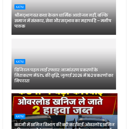
KATNI
श्रीमद्भागवत कथा केवल धार्मिक आयोजन नहीं, बल्कि
समाज में संस्कार, सेवा और सद्भाव का महापर्व है – मनीष
पाठक
KATNI
डिजिटल पहल लाई रफ्तार: नामांतरण प्रकरणों के
निराकरण में 51% की वृद्धि, जुलाई 2026 में 162 प्रकरणों का
निपटारा
KATNI
कटनी में खनिज विभाग की बड़ी कार्रवाई: ओवरलोड खनिज