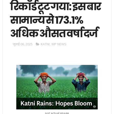
रिकॉर्ड टूट गया: इस बार
सामान्य से 173.1%
अधिक औसत वर्षा दर्ज
जुलाई 06, 2025
KATNI
,
MP NEWS
not actual image