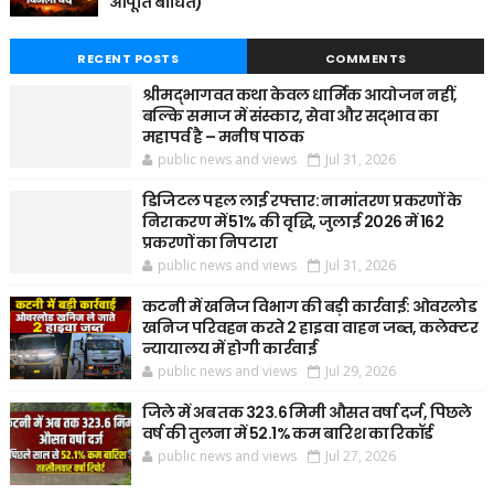
आपूर्ति बाधित)
RECENT POSTS
COMMENTS
श्रीमद्भागवत कथा केवल धार्मिक आयोजन नहीं,
बल्कि समाज में संस्कार, सेवा और सद्भाव का
महापर्व है – मनीष पाठक
public news and views
Jul 31, 2026
डिजिटल पहल लाई रफ्तार: नामांतरण प्रकरणों के
निराकरण में 51% की वृद्धि, जुलाई 2026 में 162
प्रकरणों का निपटारा
public news and views
Jul 31, 2026
कटनी में खनिज विभाग की बड़ी कार्रवाई: ओवरलोड
खनिज परिवहन करते 2 हाइवा वाहन जब्त, कलेक्टर
न्यायालय में होगी कार्रवाई
public news and views
Jul 29, 2026
जिले में अब तक 323.6 मिमी औसत वर्षा दर्ज, पिछले
वर्ष की तुलना में 52.1% कम बारिश का रिकॉर्ड
public news and views
Jul 27, 2026