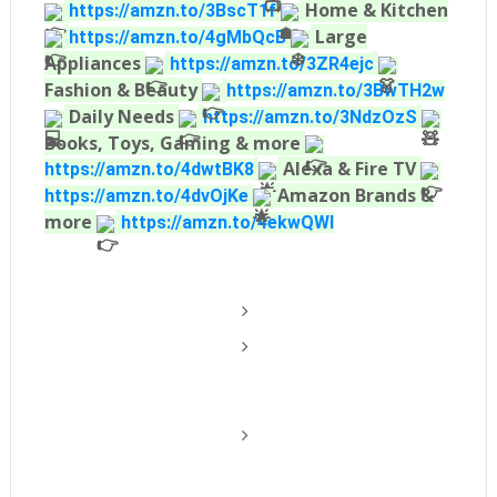
Home & Kitchen
https://amzn.to/3BscT1f
Large
https://amzn.to/4gMbQcB
Appliances
https://amzn.to/3ZR4ejc
Fashion & Beauty
https://amzn.to/3BwTH2w
Daily Needs
https://amzn.to/3NdzOzS
Books, Toys, Gaming & more
Alexa & Fire TV
https://amzn.to/4dwtBK8
Amazon Brands &
https://amzn.to/4dvOjKe
more
https://amzn.to/4ekwQWl