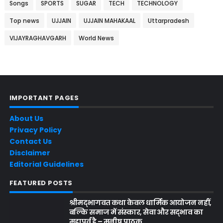
Songs
SPORTS
SUGAR
TECH
TECHNOLOGY
Top news
UJJAIN
UJJAIN MAHAKAAL
Uttarpradesh
VIJAYRAGHAVGARH
World News
IMPORTANT PAGES
About Us
Privacy Policy
Contact Us
Disclaimer
Editorial Guidelines
FEATURED POSTS
श्रीमद्भागवत कथा केवल धार्मिक आयोजन नहीं,
बल्कि समाज में संस्कार, सेवा और सद्भाव का
महापर्व है – मनीष पाठक