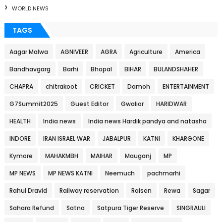
WORLD NEWS
TAGS
Aagar Malwa
AGNIVEER
AGRA
Agriculture
America
Bandhavgarg
Barhi
Bhopal
BIHAR
BULANDSHAHER
CHAPRA
chitrakoot
CRICKET
Damoh
ENTERTAINMENT
G7Summit2025
Guest Editor
Gwalior
HARIDWAR
HEALTH
India news
India news Hardik pandya and natasha
INDORE
IRAN ISRAEL WAR
JABALPUR
KATNI
KHARGONE
Kymore
MAHAKMBH
MAIHAR
Mauganj
MP
MP NEWS
MP NEWS KATNI
Neemuch
pachmarhi
Rahul Dravid
Railway reservation
Raisen
Rewa
Sagar
Sahara Refund
Satna
Satpura Tiger Reserve
SINGRAULI