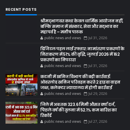
RECENT POSTS
श्रीमद्भागवत कथा केवल धार्मिक आयोजन नहीं,
बल्कि समाज में संस्कार, सेवा और सद्भाव का
महापर्व है – मनीष पाठक
public news and views
Jul 31, 2026
डिजिटल पहल लाई रफ्तार: नामांतरण प्रकरणों के
निराकरण में 51% की वृद्धि, जुलाई 2026 में 162
प्रकरणों का निपटारा
public news and views
Jul 31, 2026
कटनी में खनिज विभाग की बड़ी कार्रवाई:
ओवरलोड खनिज परिवहन करते 2 हाइवा वाहन
जब्त, कलेक्टर न्यायालय में होगी कार्रवाई
public news and views
Jul 29, 2026
जिले में अब तक 323.6 मिमी औसत वर्षा दर्ज,
पिछले वर्ष की तुलना में 52.1% कम बारिश का
रिकॉर्ड
public news and views
Jul 27, 2026