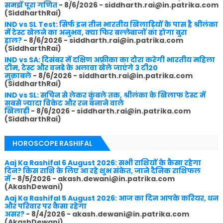
समझें पूरा गणित
- 8/6/2026
- siddharth.rai@in.patrika.com
(SiddharthRai)
IND vs SL Test: सिर्फ इन तीन भारतीय खिलाड़ियों के पास है श्रीलंका
में टेस्ट खेलने का अनुभव, क्या फिर बल्लेबाजों का होगा बुरा
हाल?
- 8/6/2026
- siddharth.rai@in.patrika.com
(SiddharthRai)
IND vs SA: दिसंबर में दक्षिण अफ्रीका का दौरा करेगी भारतीय महिला
टीम, टेस्ट और वनडे के अलावा खेले जाएंगे 3 टी20
मुक़ाबले
- 8/6/2026
- siddharth.rai@in.patrika.com
(SiddharthRai)
IND vs SL: सचिन से लेकर कुंबले तक, श्रीलंका के खिलाफ टेस्ट में
सबसे ज्यादा विकेट और रन बनाने वाले
खिलाड़ी
- 8/6/2026
- siddharth.rai@in.patrika.com
(SiddharthRai)
HOROSCOPE RASHIFAL
Aaj Ka Rashifal 6 August 2026: सभी राशियों के कैसा रहेगा
दिन? किस राशि के लिए आ रहे शुभ संकेत, जाने दैनिक राशिफल
में
- 8/5/2026
- akash.dewani@in.patrika.com
(AkashDewani)
Aaj Ka Rashifal 5 August 2026: आज का दिन आपके करियर, धन
और परिवार पर कैसा रहेगा
असर?
- 8/4/2026
- akash.dewani@in.patrika.com
(AkashDewani)