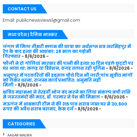
CONTACT US
Email: publicnewsviews1@gmail.com
मध्य प्रदेश | दैनिक भास्कर
जंगल में मिला तीसरी क्लास की छात्रा का अर्धनग्न शव:नरसिंहपुर में
रेप के बाद हत्या की आशंका; 28 साल का पड़ोसी
गिरफ्तार
- 8/6/2026
-
फौजी ने दो गोलियां मारकर की पत्नी की हत्या:10 दिन पहले छुट्‌टी पर
घर आया था; कलह या डिप्रेशन, वजह तलाश रही पुलिस
- 8/6/2026
-
अनूपपुर में पटवारियों की हड़ताल चौथे दिन भी जारी:पांच सूत्रीय मांगों
को लेकर धरना, राजस्व कार्य प्रभावित; अनुमति नहीं
मिली
- 8/6/2026
-
क्षत्रिय महासभा ने तेरहवीं भोज बंद करने का लिया संकल्प:बची राशि
से जरूरतमंदों की मदद, डॉ. परमार ने पेश की मिसाल
- 8/6/2026
-
मऊगंज में आबकारी टीम ने की 315 पाव शराब जब्त:घर से 30,600
रुपए की अवैध शराब बरामद, केस दर्ज
- 8/6/2026
-
CATEGORIES
AAGAR MALWA