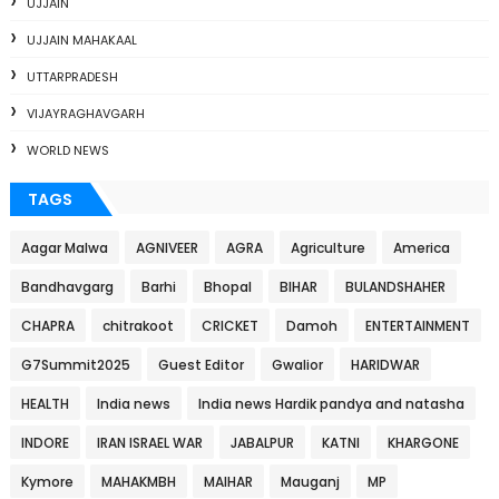
UJJAIN
UJJAIN MAHAKAAL
UTTARPRADESH
VIJAYRAGHAVGARH
WORLD NEWS
TAGS
Aagar Malwa
AGNIVEER
AGRA
Agriculture
America
Bandhavgarg
Barhi
Bhopal
BIHAR
BULANDSHAHER
CHAPRA
chitrakoot
CRICKET
Damoh
ENTERTAINMENT
G7Summit2025
Guest Editor
Gwalior
HARIDWAR
HEALTH
India news
India news Hardik pandya and natasha
INDORE
IRAN ISRAEL WAR
JABALPUR
KATNI
KHARGONE
Kymore
MAHAKMBH
MAIHAR
Mauganj
MP