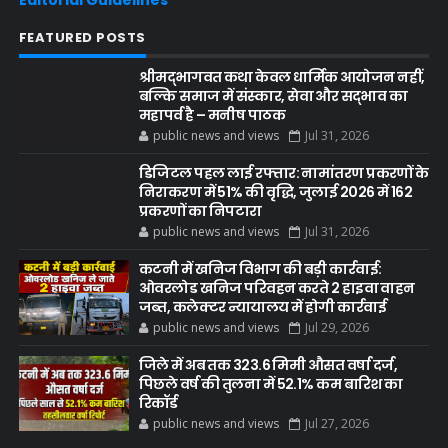
Editorial Guidelines
FEATURED POSTS
श्रीमद्भागवत कथा केवल धार्मिक आयोजन नहीं,
बल्कि समाज में संस्कार, सेवा और सद्भाव का
महापर्व है – मनीष पाठक
public news and views
Jul 31, 2026
डिजिटल पहल लाई रफ्तार: नामांतरण प्रकरणों के
निराकरण में 51% की वृद्धि, जुलाई 2026 में 162
प्रकरणों का निपटारा
public news and views
Jul 31, 2026
कटनी में खनिज विभाग की बड़ी कार्रवाई:
ओवरलोड खनिज परिवहन करते 2 हाइवा वाहन
जब्त, कलेक्टर न्यायालय में होगी कार्रवाई
public news and views
Jul 29, 2026
जिले में अब तक 323.6 मिमी औसत वर्षा दर्ज,
पिछले वर्ष की तुलना में 52.1% कम बारिश का
रिकॉर्ड
public news and views
Jul 27, 2026