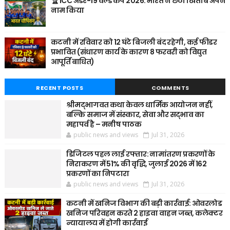
🏆 ICC अंडर-19 वर्ल्ड कप 2026: भारत ने छठा खिताब अपने
नाम किया
कटनी में रविवार को 12 घंटे बिजली बंद रहेगी, कई फीडर
प्रभावित (संधारण कार्य के कारण 8 फरवरी को विद्युत
आपूर्ति बाधित)
RECENT POSTS
COMMENTS
श्रीमद्भागवत कथा केवल धार्मिक आयोजन नहीं,
बल्कि समाज में संस्कार, सेवा और सद्भाव का
महापर्व है – मनीष पाठक
public news and views
Jul 31, 2026
डिजिटल पहल लाई रफ्तार: नामांतरण प्रकरणों के
निराकरण में 51% की वृद्धि, जुलाई 2026 में 162
प्रकरणों का निपटारा
public news and views
Jul 31, 2026
कटनी में खनिज विभाग की बड़ी कार्रवाई: ओवरलोड
खनिज परिवहन करते 2 हाइवा वाहन जब्त, कलेक्टर
न्यायालय में होगी कार्रवाई