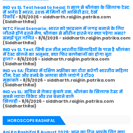
IND vs SL Test head to head: 11 साल से श्रीलंका के खिलाफ टेस्ट
में अजेय है भारत, 2015 में मिली थी आखिरी हार, देखें
रिकॉर्ड
- 8/6/2026
- siddharth.rai@in.patrika.com
(SiddharthRai)
WTC Final Scenario: भारत को फ़ाइनल में जगह बनाने के लिए
जीतने होंगे इतने मैच, श्रीलंका से सीरीज हारने पर क्या पड़ेगा असर?
समझें पूरा गणित
- 8/6/2026
- siddharth.rai@in.patrika.com
(SiddharthRai)
IND vs SL Test: सिर्फ इन तीन भारतीय खिलाड़ियों के पास है श्रीलंका
में टेस्ट खेलने का अनुभव, क्या फिर बल्लेबाजों का होगा बुरा
हाल?
- 8/6/2026
- siddharth.rai@in.patrika.com
(SiddharthRai)
IND vs SA: दिसंबर में दक्षिण अफ्रीका का दौरा करेगी भारतीय महिला
टीम, टेस्ट और वनडे के अलावा खेले जाएंगे 3 टी20
मुक़ाबले
- 8/6/2026
- siddharth.rai@in.patrika.com
(SiddharthRai)
IND vs SL: सचिन से लेकर कुंबले तक, श्रीलंका के खिलाफ टेस्ट में
सबसे ज्यादा विकेट और रन बनाने वाले
खिलाड़ी
- 8/6/2026
- siddharth.rai@in.patrika.com
(SiddharthRai)
HOROSCOPE RASHIFAL
Aaj Ka Rashifal 8 August 2026: आज का दिन आपके लिए क्या