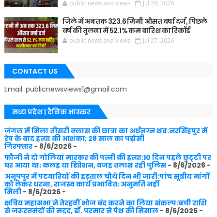
public news and views
Jul 29, 2026
जिले में अब तक 323.6 मिमी औसत वर्षा दर्ज, पिछले
वर्ष की तुलना में 52.1% कम बारिश का रिकॉर्ड
public news and views
Jul 27, 2026
CONTACT US
Email: publicnewsviews1@gmail.com
मध्य प्रदेश | दैनिक भास्कर
जंगल में मिला तीसरी क्लास की छात्रा का अर्धनग्न शव:नरसिंहपुर में
रेप के बाद हत्या की आशंका; 28 साल का पड़ोसी
गिरफ्तार
- 8/6/2026
-
फौजी ने दो गोलियां मारकर की पत्नी की हत्या:10 दिन पहले छुट्‌टी पर
घर आया था; कलह या डिप्रेशन, वजह तलाश रही पुलिस
- 8/6/2026
-
अनूपपुर में पटवारियों की हड़ताल चौथे दिन भी जारी:पांच सूत्रीय मांगों
को लेकर धरना, राजस्व कार्य प्रभावित; अनुमति नहीं
मिली
- 8/6/2026
-
क्षत्रिय महासभा ने तेरहवीं भोज बंद करने का लिया संकल्प:बची राशि
से जरूरतमंदों की मदद, डॉ. परमार ने पेश की मिसाल
- 8/6/2026
-