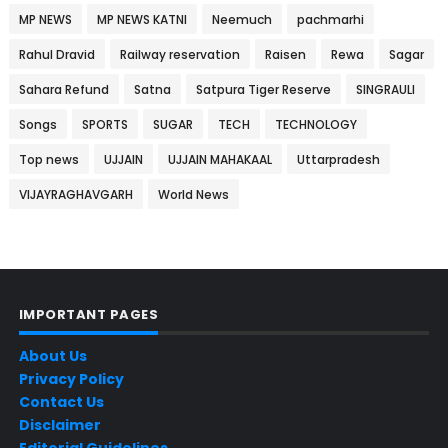
MP NEWS
MP NEWS KATNI
Neemuch
pachmarhi
Rahul Dravid
Railway reservation
Raisen
Rewa
Sagar
Sahara Refund
Satna
Satpura Tiger Reserve
SINGRAULI
Songs
SPORTS
SUGAR
TECH
TECHNOLOGY
Top news
UJJAIN
UJJAIN MAHAKAAL
Uttarpradesh
VIJAYRAGHAVGARH
World News
IMPORTANT PAGES
About Us
Privacy Policy
Contact Us
Disclaimer