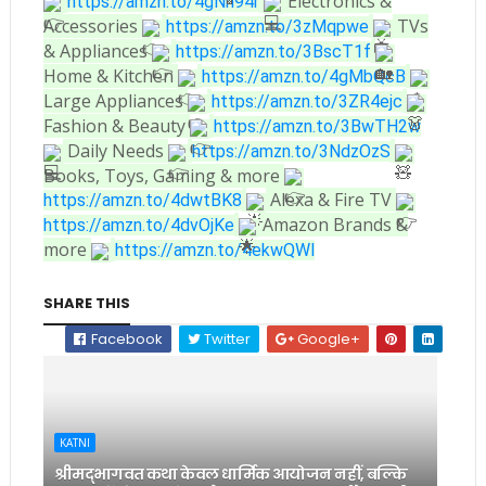
Electronics &
https://amzn.to/4gNn94r
Accessories
TVs
https://amzn.to/3zMqpwe
& Appliances
https://amzn.to/3BscT1f
Home & Kitchen
https://amzn.to/4gMbQcB
Large Appliances
https://amzn.to/3ZR4ejc
Fashion & Beauty
https://amzn.to/3BwTH2w
Daily Needs
https://amzn.to/3NdzOzS
Books, Toys, Gaming & more
Alexa & Fire TV
https://amzn.to/4dwtBK8
Amazon Brands &
https://amzn.to/4dvOjKe
more
https://amzn.to/4ekwQWl
SHARE THIS
Facebook
Twitter
Google+
KATNI
श्रीमद्भागवत कथा केवल धार्मिक आयोजन नहीं, बल्कि