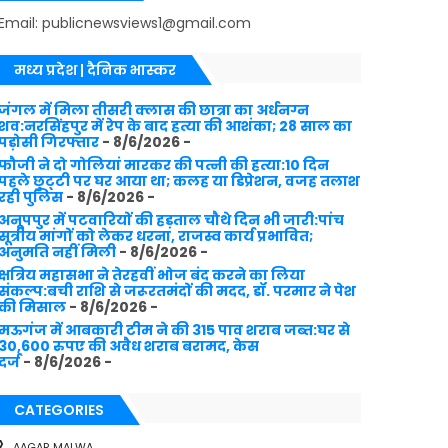
Email: publicnewsviews1@gmail.com
मध्य प्रदेश | दैनिक भास्कर
जंगल में मिला तीसरी क्लास की छात्रा का अर्धनग्न
शव:नरसिंहपुर में रेप के बाद हत्या की आशंका; 28 साल का
पड़ोसी गिरफ्तार
- 8/6/2026
-
फौजी ने दो गोलियां मारकर की पत्नी की हत्या:10 दिन
पहले छुट्‌टी पर घर आया था; कलह या डिप्रेशन, वजह तलाश
रही पुलिस
- 8/6/2026
-
अनूपपुर में पटवारियों की हड़ताल चौथे दिन भी जारी:पांच
सूत्रीय मांगों को लेकर धरना, राजस्व कार्य प्रभावित;
अनुमति नहीं मिली
- 8/6/2026
-
क्षत्रिय महासभा ने तेरहवीं भोज बंद करने का लिया
संकल्प:बची राशि से जरूरतमंदों की मदद, डॉ. परमार ने पेश
की मिसाल
- 8/6/2026
-
मऊगंज में आबकारी टीम ने की 315 पाव शराब जब्त:घर से
30,600 रुपए की अवैध शराब बरामद, केस
दर्ज
- 8/6/2026
-
CATEGORIES
AAGAR MALWA