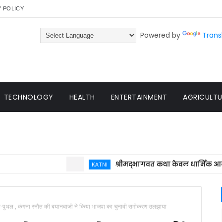
Y POLICY
Powered by
Trans
TECHNOLOGY
HEALTH
ENTERTAINMENT
AGRICULTUR
श्रीमद्भागवत कथा केवल धार्मिक आयोजन नहीं
KATNI
उथल-पुथल , कंगना रनौत की बयानबाजी ने किया भाजपा का चुनावी समीकरण उलझाया