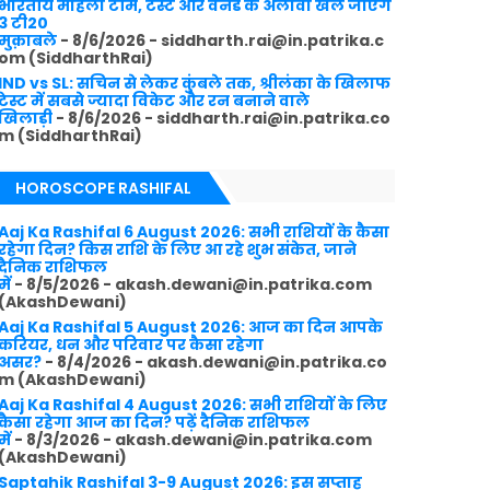
भारतीय महिला टीम, टेस्ट और वनडे के अलावा खेले जाएंगे
3 टी20
मुक़ाबले
- 8/6/2026
- siddharth.rai@in.patrika.c
om (SiddharthRai)
IND vs SL: सचिन से लेकर कुंबले तक, श्रीलंका के खिलाफ
टेस्ट में सबसे ज्यादा विकेट और रन बनाने वाले
खिलाड़ी
- 8/6/2026
- siddharth.rai@in.patrika.co
m (SiddharthRai)
HOROSCOPE RASHIFAL
Aaj Ka Rashifal 6 August 2026: सभी राशियों के कैसा
रहेगा दिन? किस राशि के लिए आ रहे शुभ संकेत, जाने
दैनिक राशिफल
में
- 8/5/2026
- akash.dewani@in.patrika.com
(AkashDewani)
Aaj Ka Rashifal 5 August 2026: आज का दिन आपके
करियर, धन और परिवार पर कैसा रहेगा
असर?
- 8/4/2026
- akash.dewani@in.patrika.co
m (AkashDewani)
Aaj Ka Rashifal 4 August 2026: सभी राशियों के लिए
कैसा रहेगा आज का दिन? पढ़ें दैनिक राशिफल
में
- 8/3/2026
- akash.dewani@in.patrika.com
(AkashDewani)
Saptahik Rashifal 3-9 August 2026: इस सप्ताह