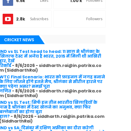
6.5k
1.00 k
Likes
Followers
2.8k
Subscribes
Followers
CRICKET NEWS
IND vs SL Test head to head: 11 साल से श्रीलंका के
खिलाफ टेस्ट में अजेय है भारत, 2015 में मिली थी आखिरी
हार, देखें
रिकॉर्ड
- 8/6/2026
- siddharth.rai@in.patrika.co
m (SiddharthRai)
WTC Final Scenario: भारत को फ़ाइनल में जगह बनाने
के लिए जीतने होंगे इतने मैच, श्रीलंका से सीरीज हारने पर
क्या पड़ेगा असर? समझें पूरा
गणित
- 8/6/2026
- siddharth.rai@in.patrika.co
m (SiddharthRai)
IND vs SL Test: सिर्फ इन तीन भारतीय खिलाड़ियों के
पास है श्रीलंका में टेस्ट खेलने का अनुभव, क्या फिर
बल्लेबाजों का होगा बुरा
हाल?
- 8/6/2026
- siddharth.rai@in.patrika.com
(SiddharthRai)
IND vs SA: दिसंबर में दक्षिण अफ्रीका का दौरा करेगी