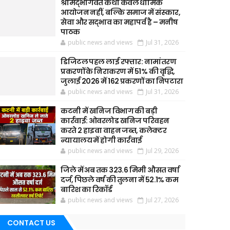
श्रीमद्भागवत कथा केवल धार्मिक
आयोजन नहीं, बल्कि समाज में संस्कार,
सेवा और सद्भाव का महापर्व है – मनीष
पाठक
public news and views
Jul 31, 2026
डिजिटल पहल लाई रफ्तार: नामांतरण
प्रकरणों के निराकरण में 51% की वृद्धि,
जुलाई 2026 में 162 प्रकरणों का निपटारा
public news and views
Jul 31, 2026
कटनी में खनिज विभाग की बड़ी
कार्रवाई: ओवरलोड खनिज परिवहन
करते 2 हाइवा वाहन जब्त, कलेक्टर
न्यायालय में होगी कार्रवाई
public news and views
Jul 29, 2026
जिले में अब तक 323.6 मिमी औसत वर्षा
दर्ज, पिछले वर्ष की तुलना में 52.1% कम
बारिश का रिकॉर्ड
public news and views
Jul 27, 2026
CONTACT US