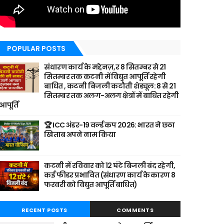
POPULAR POSTS
संधारण कार्य के मद्देनज़,र 8 सितम्बर से 21
सितम्बर तक कटनी में विद्युत आपूर्ति रहेगी
बाधित , कटनी बिजली कटौती शेड्यूल: 8 से 21
सितम्बर तक अलग-अलग क्षेत्रों में बाधित रहेगी
आपूर्ति
🏆 ICC अंडर-19 वर्ल्ड कप 2026: भारत ने छठा
खिताब अपने नाम किया
कटनी में रविवार को 12 घंटे बिजली बंद रहेगी,
कई फीडर प्रभावित (संधारण कार्य के कारण 8
फरवरी को विद्युत आपूर्ति बाधित)
RECENT POSTS
COMMENTS