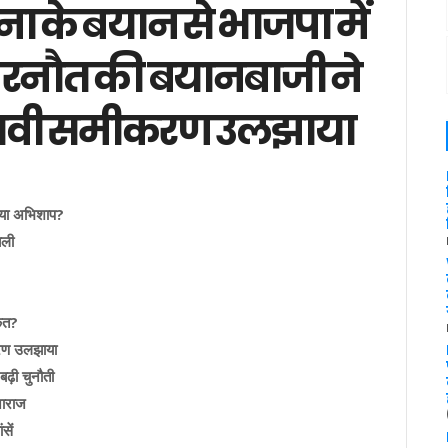
ना के बयान से भाजपा में
रनौत की बयानबाजी ने
नावी समीकरण उलझाया
न या अभिशाप?
बली
केत?
करण उलझाया
बढ़ी चुनौती
नाराज
सें