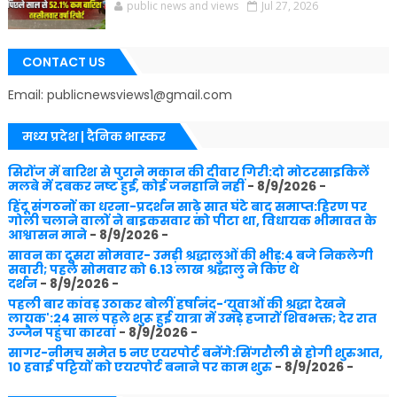
public news and views
Jul 27, 2026
CONTACT US
Email: publicnewsviews1@gmail.com
मध्य प्रदेश | दैनिक भास्कर
सिरोंज में बारिश से पुराने मकान की दीवार गिरी:दो मोटरसाइकिलें
मलबे में दबकर नष्ट हुईं, कोई जनहानि नहीं
- 8/9/2026
-
हिंदू संगठनों का धरना-प्रदर्शन साढ़े सात घंटे बाद समाप्त:हिरण पर
गोली चलाने वालों ने बाइकसवार को पीटा था, विधायक भीमावत के
आश्वासन माने
- 8/9/2026
-
सावन का दूसरा सोमवार- उमड़ी श्रद्धालुओं की भीड़:4 बजे निकलेगी
सवारी; पहले सोमवार को 6.13 लाख श्रद्धालु ने किए थे
दर्शन
- 8/9/2026
-
पहली बार कांवड़ उठाकर बोलीं हर्षानंद-‘युवाओं की श्रद्धा देखने
लायक':24 साल पहले शुरू हुई यात्रा में उमड़े हजारों शिवभक्त; देर रात
उज्जैन पहुंचा कारवां
- 8/9/2026
-
सागर-नीमच समेत 5 नए एयरपोर्ट बनेंगे:सिंगरौली से होगी शुरुआत,
10 हवाई पट्टियों को एयरपोर्ट बनाने पर काम शुरु
- 8/9/2026
-