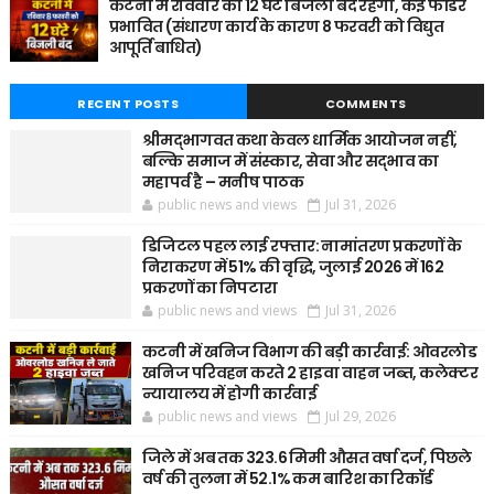
कटनी में रविवार को 12 घंटे बिजली बंद रहेगी, कई फीडर
प्रभावित (संधारण कार्य के कारण 8 फरवरी को विद्युत
आपूर्ति बाधित)
RECENT POSTS
COMMENTS
श्रीमद्भागवत कथा केवल धार्मिक आयोजन नहीं,
बल्कि समाज में संस्कार, सेवा और सद्भाव का
महापर्व है – मनीष पाठक
public news and views
Jul 31, 2026
डिजिटल पहल लाई रफ्तार: नामांतरण प्रकरणों के
निराकरण में 51% की वृद्धि, जुलाई 2026 में 162
प्रकरणों का निपटारा
public news and views
Jul 31, 2026
कटनी में खनिज विभाग की बड़ी कार्रवाई: ओवरलोड
खनिज परिवहन करते 2 हाइवा वाहन जब्त, कलेक्टर
न्यायालय में होगी कार्रवाई
public news and views
Jul 29, 2026
जिले में अब तक 323.6 मिमी औसत वर्षा दर्ज, पिछले
वर्ष की तुलना में 52.1% कम बारिश का रिकॉर्ड