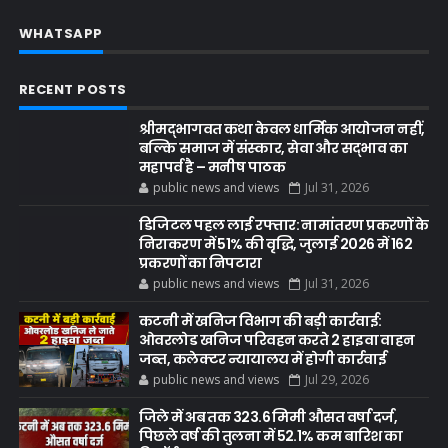
WHATSAPP
RECENT POSTS
श्रीमद्भागवत कथा केवल धार्मिक आयोजन नहीं,
बल्कि समाज में संस्कार, सेवा और सद्भाव का
महापर्व है – मनीष पाठक
public news and views
Jul 31, 2026
डिजिटल पहल लाई रफ्तार: नामांतरण प्रकरणों के
निराकरण में 51% की वृद्धि, जुलाई 2026 में 162
प्रकरणों का निपटारा
public news and views
Jul 31, 2026
कटनी में खनिज विभाग की बड़ी कार्रवाई:
ओवरलोड खनिज परिवहन करते 2 हाइवा वाहन
जब्त, कलेक्टर न्यायालय में होगी कार्रवाई
public news and views
Jul 29, 2026
जिले में अब तक 323.6 मिमी औसत वर्षा दर्ज,
पिछले वर्ष की तुलना में 52.1% कम बारिश का