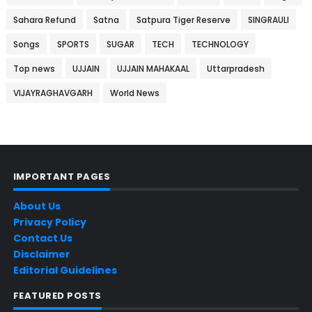
Sahara Refund
Satna
Satpura Tiger Reserve
SINGRAULI
Songs
SPORTS
SUGAR
TECH
TECHNOLOGY
Top news
UJJAIN
UJJAIN MAHAKAAL
Uttarpradesh
VIJAYRAGHAVGARH
World News
IMPORTANT PAGES
About Us
Privacy Policy
Contact Us
Disclaimer
Editorial Guidelines
FEATURED POSTS