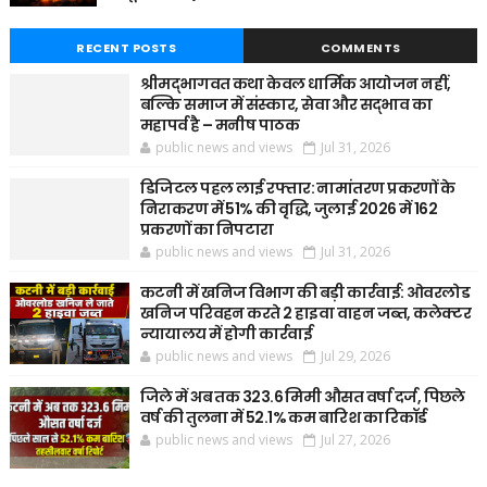
RECENT POSTS
COMMENTS
श्रीमद्भागवत कथा केवल धार्मिक आयोजन नहीं,
बल्कि समाज में संस्कार, सेवा और सद्भाव का
महापर्व है – मनीष पाठक
public news and views
Jul 31, 2026
डिजिटल पहल लाई रफ्तार: नामांतरण प्रकरणों के
निराकरण में 51% की वृद्धि, जुलाई 2026 में 162
प्रकरणों का निपटारा
public news and views
Jul 31, 2026
कटनी में खनिज विभाग की बड़ी कार्रवाई: ओवरलोड
खनिज परिवहन करते 2 हाइवा वाहन जब्त, कलेक्टर
न्यायालय में होगी कार्रवाई
public news and views
Jul 29, 2026
जिले में अब तक 323.6 मिमी औसत वर्षा दर्ज, पिछले
वर्ष की तुलना में 52.1% कम बारिश का रिकॉर्ड
public news and views
Jul 27, 2026