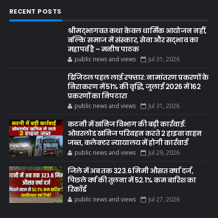
RECENT POSTS
श्रीमद्भागवत कथा केवल धार्मिक आयोजन नहीं,
बल्कि समाज में संस्कार, सेवा और सद्भाव का
महापर्व है – मनीष पाठक
public news and views
Jul 31, 2026
डिजिटल पहल लाई रफ्तार: नामांतरण प्रकरणों के
निराकरण में 51% की वृद्धि, जुलाई 2026 में 162
प्रकरणों का निपटारा
public news and views
Jul 31, 2026
कटनी में खनिज विभाग की बड़ी कार्रवाई:
ओवरलोड खनिज परिवहन करते 2 हाइवा वाहन
जब्त, कलेक्टर न्यायालय में होगी कार्रवाई
public news and views
Jul 29, 2026
जिले में अब तक 323.6 मिमी औसत वर्षा दर्ज,
पिछले वर्ष की तुलना में 52.1% कम बारिश का
रिकॉर्ड
public news and views
Jul 27, 2026