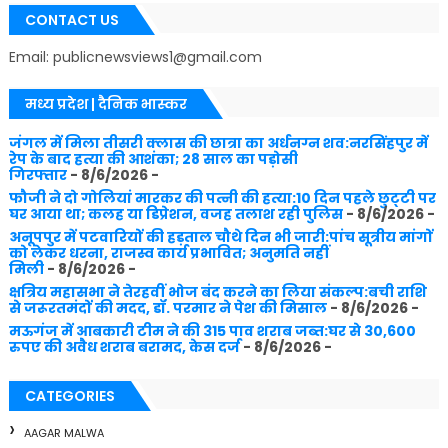
CONTACT US
Email: publicnewsviews1@gmail.com
मध्य प्रदेश | दैनिक भास्कर
जंगल में मिला तीसरी क्लास की छात्रा का अर्धनग्न शव:नरसिंहपुर में
रेप के बाद हत्या की आशंका; 28 साल का पड़ोसी
गिरफ्तार
- 8/6/2026
-
फौजी ने दो गोलियां मारकर की पत्नी की हत्या:10 दिन पहले छुट्‌टी पर
घर आया था; कलह या डिप्रेशन, वजह तलाश रही पुलिस
- 8/6/2026
-
अनूपपुर में पटवारियों की हड़ताल चौथे दिन भी जारी:पांच सूत्रीय मांगों
को लेकर धरना, राजस्व कार्य प्रभावित; अनुमति नहीं
मिली
- 8/6/2026
-
क्षत्रिय महासभा ने तेरहवीं भोज बंद करने का लिया संकल्प:बची राशि
से जरूरतमंदों की मदद, डॉ. परमार ने पेश की मिसाल
- 8/6/2026
-
मऊगंज में आबकारी टीम ने की 315 पाव शराब जब्त:घर से 30,600
रुपए की अवैध शराब बरामद, केस दर्ज
- 8/6/2026
-
CATEGORIES
AAGAR MALWA