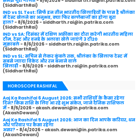
समझें पूरा गणित
- 8/6/2026
- siddharth.rai@in.patrika.com
(SiddharthRai)
IND vs SL Test: सिर्फ इन तीन भारतीय खिलाड़ियों के पास है श्रीलंका
में टेस्ट खेलने का अनुभव, क्या फिर बल्लेबाजों का होगा बुरा
हाल?
- 8/6/2026
- siddharth.rai@in.patrika.com
(SiddharthRai)
IND vs SA: दिसंबर में दक्षिण अफ्रीका का दौरा करेगी भारतीय महिला
टीम, टेस्ट और वनडे के अलावा खेले जाएंगे 3 टी20
मुक़ाबले
- 8/6/2026
- siddharth.rai@in.patrika.com
(SiddharthRai)
IND vs SL: सचिन से लेकर कुंबले तक, श्रीलंका के खिलाफ टेस्ट में
सबसे ज्यादा विकेट और रन बनाने वाले
खिलाड़ी
- 8/6/2026
- siddharth.rai@in.patrika.com
(SiddharthRai)
HOROSCOPE RASHIFAL
Aaj Ka Rashifal 6 August 2026: सभी राशियों के कैसा रहेगा
दिन? किस राशि के लिए आ रहे शुभ संकेत, जाने दैनिक राशिफल
में
- 8/5/2026
- akash.dewani@in.patrika.com
(AkashDewani)
Aaj Ka Rashifal 5 August 2026: आज का दिन आपके करियर, धन
और परिवार पर कैसा रहेगा
असर?
- 8/4/2026
- akash.dewani@in.patrika.com
(AkashDewani)