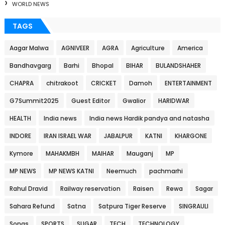
WORLD NEWS
TAGS
Aagar Malwa
AGNIVEER
AGRA
Agriculture
America
Bandhavgarg
Barhi
Bhopal
BIHAR
BULANDSHAHER
CHAPRA
chitrakoot
CRICKET
Damoh
ENTERTAINMENT
G7Summit2025
Guest Editor
Gwalior
HARIDWAR
HEALTH
India news
India news Hardik pandya and natasha
INDORE
IRAN ISRAEL WAR
JABALPUR
KATNI
KHARGONE
Kymore
MAHAKMBH
MAIHAR
Mauganj
MP
MP NEWS
MP NEWS KATNI
Neemuch
pachmarhi
Rahul Dravid
Railway reservation
Raisen
Rewa
Sagar
Sahara Refund
Satna
Satpura Tiger Reserve
SINGRAULI
Songs
SPORTS
SUGAR
TECH
TECHNOLOGY