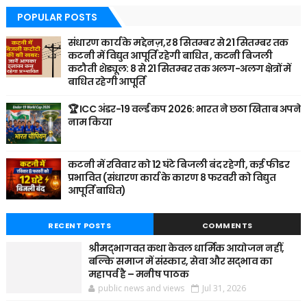
POPULAR POSTS
संधारण कार्य के मद्देनज़,र 8 सितम्बर से 21 सितम्बर तक
कटनी में विद्युत आपूर्ति रहेगी बाधित , कटनी बिजली
कटौती शेड्यूल: 8 से 21 सितम्बर तक अलग-अलग क्षेत्रों में
बाधित रहेगी आपूर्ति
🏆 ICC अंडर-19 वर्ल्ड कप 2026: भारत ने छठा खिताब अपने
नाम किया
कटनी में रविवार को 12 घंटे बिजली बंद रहेगी, कई फीडर
प्रभावित (संधारण कार्य के कारण 8 फरवरी को विद्युत
आपूर्ति बाधित)
RECENT POSTS
COMMENTS
श्रीमद्भागवत कथा केवल धार्मिक आयोजन नहीं,
बल्कि समाज में संस्कार, सेवा और सद्भाव का
महापर्व है – मनीष पाठक
public news and views
Jul 31, 2026