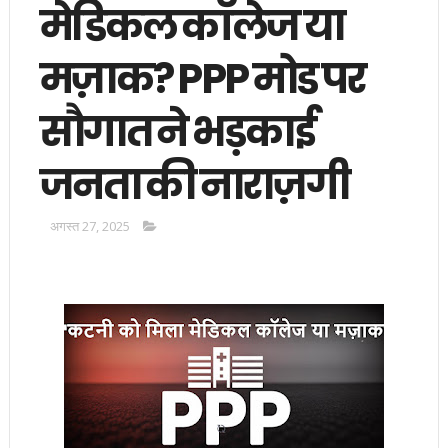
मेडिकल कॉलेज या
मज़ाक? PPP मोड पर
सौगात ने भड़काई
जनता की नाराज़गी
अगस्त 27, 2025