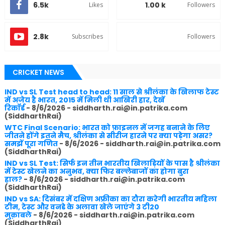
6.5k
1.00 k
Likes
Followers
2.8k
Subscribes
Followers
CRICKET NEWS
IND vs SL Test head to head: 11 साल से श्रीलंका के खिलाफ टेस्ट
में अजेय है भारत, 2015 में मिली थी आखिरी हार, देखें
रिकॉर्ड
- 8/6/2026
- siddharth.rai@in.patrika.com
(SiddharthRai)
WTC Final Scenario: भारत को फ़ाइनल में जगह बनाने के लिए
जीतने होंगे इतने मैच, श्रीलंका से सीरीज हारने पर क्या पड़ेगा असर?
समझें पूरा गणित
- 8/6/2026
- siddharth.rai@in.patrika.com
(SiddharthRai)
IND vs SL Test: सिर्फ इन तीन भारतीय खिलाड़ियों के पास है श्रीलंका
में टेस्ट खेलने का अनुभव, क्या फिर बल्लेबाजों का होगा बुरा
हाल?
- 8/6/2026
- siddharth.rai@in.patrika.com
(SiddharthRai)
IND vs SA: दिसंबर में दक्षिण अफ्रीका का दौरा करेगी भारतीय महिला
टीम, टेस्ट और वनडे के अलावा खेले जाएंगे 3 टी20
मुक़ाबले
- 8/6/2026
- siddharth.rai@in.patrika.com
(SiddharthRai)