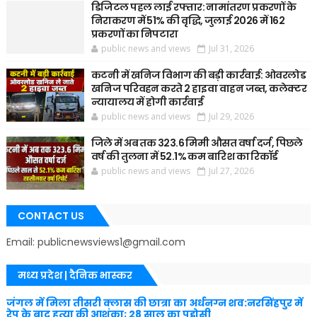
डिजिटल पहल लाई रफ्तार: नामांतरण प्रकरणों के
निराकरण में 51% की वृद्धि, जुलाई 2026 में 162
प्रकरणों का निपटारा
public news and views
Jul 31, 2026
कटनी में खनिज विभाग की बड़ी कार्रवाई: ओवरलोड
खनिज परिवहन करते 2 हाइवा वाहन जब्त, कलेक्टर
न्यायालय में होगी कार्रवाई
public news and views
Jul 29, 2026
जिले में अब तक 323.6 मिमी औसत वर्षा दर्ज, पिछले
वर्ष की तुलना में 52.1% कम बारिश का रिकॉर्ड
public news and views
Jul 27, 2026
CONTACT US
Email: publicnewsviews1@gmail.com
मध्य प्रदेश | दैनिक भास्कर
जंगल में मिला तीसरी क्लास की छात्रा का अर्धनग्न शव:नरसिंहपुर में
रेप के बाद हत्या की आशंका; 28 साल का पड़ोसी