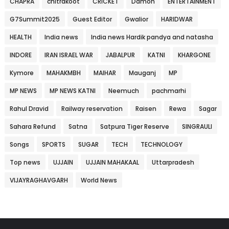
CHAPRA
chitrakoot
CRICKET
Damoh
ENTERTAINMENT
G7Summit2025
Guest Editor
Gwalior
HARIDWAR
HEALTH
India news
India news Hardik pandya and natasha
INDORE
IRAN ISRAEL WAR
JABALPUR
KATNI
KHARGONE
Kymore
MAHAKMBH
MAIHAR
Mauganj
MP
MP NEWS
MP NEWS KATNI
Neemuch
pachmarhi
Rahul Dravid
Railway reservation
Raisen
Rewa
Sagar
Sahara Refund
Satna
Satpura Tiger Reserve
SINGRAULI
Songs
SPORTS
SUGAR
TECH
TECHNOLOGY
Top news
UJJAIN
UJJAIN MAHAKAAL
Uttarpradesh
VIJAYRAGHAVGARH
World News