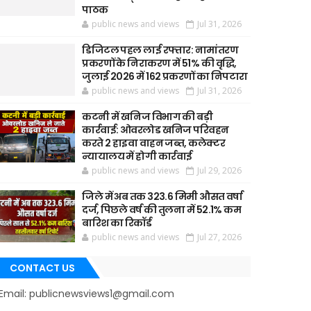
पाठक
public news and views
Jul 31, 2026
डिजिटल पहल लाई रफ्तार: नामांतरण
प्रकरणों के निराकरण में 51% की वृद्धि,
जुलाई 2026 में 162 प्रकरणों का निपटारा
public news and views
Jul 31, 2026
कटनी में खनिज विभाग की बड़ी
कार्रवाई: ओवरलोड खनिज परिवहन
करते 2 हाइवा वाहन जब्त, कलेक्टर
न्यायालय में होगी कार्रवाई
public news and views
Jul 29, 2026
जिले में अब तक 323.6 मिमी औसत वर्षा
दर्ज, पिछले वर्ष की तुलना में 52.1% कम
बारिश का रिकॉर्ड
public news and views
Jul 27, 2026
CONTACT US
Email: publicnewsviews1@gmail.com