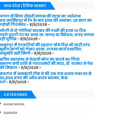
मध्य प्रदेश | दैनिक भास्कर
जंगल में मिला तीसरी क्लास की छात्रा का अर्धनग्न
शव:नरसिंहपुर में रेप के बाद हत्या की आशंका; 28 साल का
पड़ोसी गिरफ्तार
- 8/6/2026
-
फौजी ने दो गोलियां मारकर की पत्नी की हत्या:10 दिन
पहले छुट्‌टी पर घर आया था; कलह या डिप्रेशन, वजह तलाश
रही पुलिस
- 8/6/2026
-
अनूपपुर में पटवारियों की हड़ताल चौथे दिन भी जारी:पांच
सूत्रीय मांगों को लेकर धरना, राजस्व कार्य प्रभावित;
अनुमति नहीं मिली
- 8/6/2026
-
क्षत्रिय महासभा ने तेरहवीं भोज बंद करने का लिया
संकल्प:बची राशि से जरूरतमंदों की मदद, डॉ. परमार ने पेश
की मिसाल
- 8/6/2026
-
मऊगंज में आबकारी टीम ने की 315 पाव शराब जब्त:घर से
30,600 रुपए की अवैध शराब बरामद, केस
दर्ज
- 8/6/2026
-
CATEGORIES
AAGAR MALWA
AGNIVEER