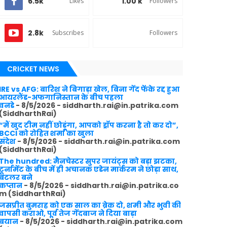
6.5k
1.00 k
Likes
Followers
2.8k
Subscribes
Followers
CRICKET NEWS
IRE vs AFG: बारिश ने बिगाड़ा खेल, बिना गेंद फेंके रद्द हुआ
आयरलैंड-अफगानिस्तान के बीच पहला
वनडे
- 8/5/2026
- siddharth.rai@in.patrika.com
(SiddharthRai)
“मैं खुद टीम नहीं छोडूंगा, आपको ड्रॉप करना है तो कर दो”,
BCCI को रोहित शर्मा का खुला
संदेश
- 8/5/2026
- siddharth.rai@in.patrika.com
(SiddharthRai)
The hundred: मैनचेस्टर सुपर जायंट्स को बड़ा झटका,
टूर्नामेंट के बीच में ही अचानक एडेन मार्करम ने छोड़ा साथ,
बटलर बने
कप्तान
- 8/5/2026
- siddharth.rai@in.patrika.co
m (SiddharthRai)
जसप्रीत बुमराह को एक साल का ब्रेक दो, शमी और भुवी की
वापसी कराओ, पूर्व तेज गेंदबाज ने दिया बाड़ा
बयान
- 8/5/2026
- siddharth.rai@in.patrika.com