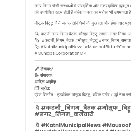
नगर निगम जैसी संस्थाओं में पारदर्शिता और उत्तरदायित्व मूलभूत त
की उपयोगिता खत्म होती है बल्कि जनता का भरोसा भी डगमगाता ह
मौसूफ बिट्टू जैसे जनप्रतिनिधियों की मुखरता और ईमानदार प्रश्
🔍
कटनी नगर निगम बैठक, मौसूफ बिट्टू सवाल, नगर निगम अधिकार
🏷️
#कटनी_निगम_बैठक #मौसूफ_बिट्टू #नगर_निगम_समाचार 
🏷️
#KatniMunicipalNews #MausoofBittu #Counc
#MunicipalCorporationMP
🖋️ लेखक:/
📝 संपादक:
आदिल अज़ीज़
🗂️ स्रोत:
प्रेस विज्ञप्ति - एडवोकेट मौसूफ बिट्टू, वरिष्ठ पार्षद / पूर्व नेत
🔖 #कटनी_निगम_बैठक #मौसूफ_बिट्ट
#नगर_निगम_कर्मचारी
🔖 #KatniMunicipalNews #Mausoof