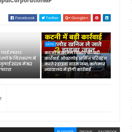
palCorporationMP
Facebook
Twitter
Google+
KATNI
लाई रफ्तार:
कटनी में खनिज विभाग की बड़ी
रणों के निराकरण में
कार्रवाई: ओवरलोड खनिज परिवहन
 जुलाई 2026 में 162
करते 2 हाइवा वाहन जब्त, कलेक्टर
िपटारा
न्यायालय में होगी कार्रवाई
क
BLOGGER
DISQUS
FACEBOOK