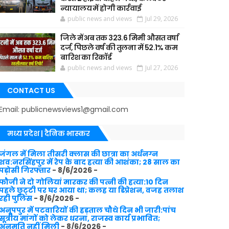
न्यायालय में होगी कार्रवाई
public news and views
Jul 29, 2026
जिले में अब तक 323.6 मिमी औसत वर्षा
दर्ज, पिछले वर्ष की तुलना में 52.1% कम
बारिश का रिकॉर्ड
public news and views
Jul 27, 2026
CONTACT US
Email: publicnewsviews1@gmail.com
मध्य प्रदेश | दैनिक भास्कर
जंगल में मिला तीसरी क्लास की छात्रा का अर्धनग्न
शव:नरसिंहपुर में रेप के बाद हत्या की आशंका; 28 साल का
पड़ोसी गिरफ्तार
- 8/6/2026
-
फौजी ने दो गोलियां मारकर की पत्नी की हत्या:10 दिन
पहले छुट्‌टी पर घर आया था; कलह या डिप्रेशन, वजह तलाश
रही पुलिस
- 8/6/2026
-
अनूपपुर में पटवारियों की हड़ताल चौथे दिन भी जारी:पांच
सूत्रीय मांगों को लेकर धरना, राजस्व कार्य प्रभावित;
अनुमति नहीं मिली
- 8/6/2026
-