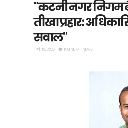
"कटनी नगर निगम बैठ
तीखा प्रहार: अधिकारि
सवाल"
मई 19, 2025
KATNI
,
MP NEWS