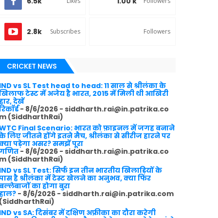
6.5k
1.00 k
Likes
Followers
2.8k
Subscribes
Followers
CRICKET NEWS
IND vs SL Test head to head: 11 साल से श्रीलंका के
खिलाफ टेस्ट में अजेय है भारत, 2015 में मिली थी आखिरी
हार, देखें
रिकॉर्ड
- 8/6/2026
- siddharth.rai@in.patrika.co
m (SiddharthRai)
WTC Final Scenario: भारत को फ़ाइनल में जगह बनाने
के लिए जीतने होंगे इतने मैच, श्रीलंका से सीरीज हारने पर
क्या पड़ेगा असर? समझें पूरा
गणित
- 8/6/2026
- siddharth.rai@in.patrika.co
m (SiddharthRai)
IND vs SL Test: सिर्फ इन तीन भारतीय खिलाड़ियों के
पास है श्रीलंका में टेस्ट खेलने का अनुभव, क्या फिर
बल्लेबाजों का होगा बुरा
हाल?
- 8/6/2026
- siddharth.rai@in.patrika.com
(SiddharthRai)
IND vs SA: दिसंबर में दक्षिण अफ्रीका का दौरा करेगी