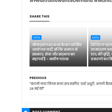
#HealthAllowanceDemand #Munici
SHARE THIS
KATNI
KATNI
श्रीमद्भागवत कथा केवल धार्मिक
डिजिटल पहल 
आयोजन नहीं, बल्कि समाज में
नामांतरण प्रक
संस्कार, सेवा और सद्भाव का
51% की वृद्धि,
महापर्व है – मनीष पाठक
प्रकरणों का न
PREVIOUS
"कटनी नगर निगम बजट सत्र स्थगित: चर्चा अधूरी, अगली बैठ
28 मई को"
POST
COMMENT