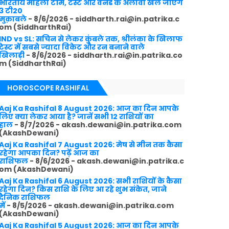
भारतीय महिला टीम, टेस्ट और वनडे के अलावा खेले जाएंगे
3 टी20
मुक़ाबले
- 8/6/2026
- siddharth.rai@in.patrika.c
om (SiddharthRai)
IND vs SL: सचिन से लेकर कुंबले तक, श्रीलंका के खिलाफ
टेस्ट में सबसे ज्यादा विकेट और रन बनाने वाले
खिलाड़ी
- 8/6/2026
- siddharth.rai@in.patrika.co
m (SiddharthRai)
HOROSCOPE RASHIFAL
Aaj Ka Rashifal 8 August 2026: आज का दिन आपके
लिए क्या लेकर आया है? जानें सभी 12 राशियों का
हाल
- 8/7/2026
- akash.dewani@in.patrika.com
(AkashDewani)
Aaj Ka Rashifal 7 August 2026: मेष से मीन तक कैसा
रहेगा आपका दिन? पढ़ें आज का
राशिफल
- 8/6/2026
- akash.dewani@in.patrika.c
om (AkashDewani)
Aaj Ka Rashifal 6 August 2026: सभी राशियों के कैसा
रहेगा दिन? किस राशि के लिए आ रहे शुभ संकेत, जाने
दैनिक राशिफल
में
- 8/5/2026
- akash.dewani@in.patrika.com
(AkashDewani)
Aaj Ka Rashifal 5 August 2026: आज का दिन आपके