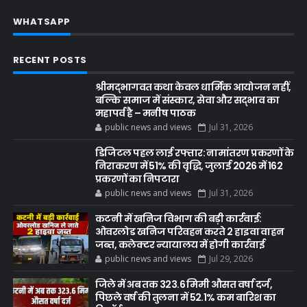
WHATSAPP
RECENT POSTS
श्रीमद्भागवत कथा केवल धार्मिक आयोजन नहीं,
बल्कि समाज में संस्कार, सेवा और सद्भाव का
महापर्व है – मनीष पाठक
public news and views
Jul 31, 2026
डिजिटल पहल लाई रफ्तार: नामांतरण प्रकरणों के
निराकरण में 51% की वृद्धि, जुलाई 2026 में 162
प्रकरणों का निपटारा
public news and views
Jul 31, 2026
कटनी में खनिज विभाग की बड़ी कार्रवाई:
ओवरलोड खनिज परिवहन करते 2 हाइवा वाहन
जब्त, कलेक्टर न्यायालय में होगी कार्रवाई
public news and views
Jul 29, 2026
जिले में अब तक 323.6 मिमी औसत वर्षा दर्ज,
पिछले वर्ष की तुलना में 52.1% कम बारिश का