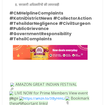
सरकारी अधिकारियों की लापरवाही
#CMHelplineComplaints
#KatniDistrictNews #CollectorAction
#TehsildarNegligence #CivilSurgeon
#PublicGrievance
#GovernmentResponsibility
#TehsilComplaints
AMAZON GREAT INDIAN FESTIVAL
LIVE NOW for Prime Members
View event
page
Bookmark
https://amzn.to/3ByHmLi
these important links!