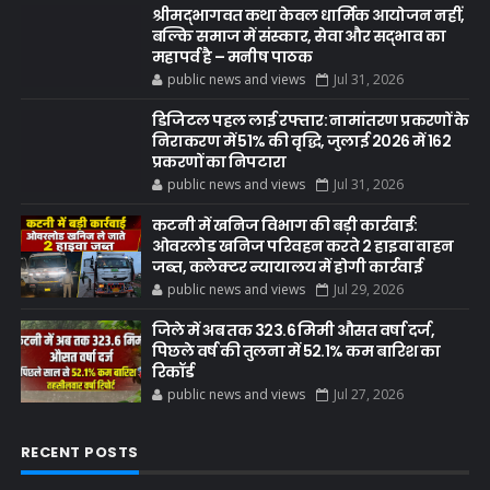
श्रीमद्भागवत कथा केवल धार्मिक आयोजन नहीं,
बल्कि समाज में संस्कार, सेवा और सद्भाव का
महापर्व है – मनीष पाठक
public news and views
Jul 31, 2026
डिजिटल पहल लाई रफ्तार: नामांतरण प्रकरणों के
निराकरण में 51% की वृद्धि, जुलाई 2026 में 162
प्रकरणों का निपटारा
public news and views
Jul 31, 2026
कटनी में खनिज विभाग की बड़ी कार्रवाई:
ओवरलोड खनिज परिवहन करते 2 हाइवा वाहन
जब्त, कलेक्टर न्यायालय में होगी कार्रवाई
public news and views
Jul 29, 2026
जिले में अब तक 323.6 मिमी औसत वर्षा दर्ज,
पिछले वर्ष की तुलना में 52.1% कम बारिश का
रिकॉर्ड
public news and views
Jul 27, 2026
RECENT POSTS