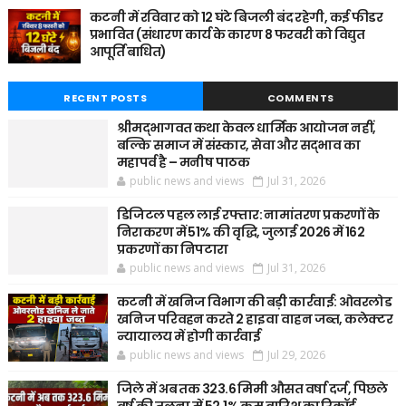
कटनी में रविवार को 12 घंटे बिजली बंद रहेगी, कई फीडर
प्रभावित (संधारण कार्य के कारण 8 फरवरी को विद्युत
आपूर्ति बाधित)
RECENT POSTS
COMMENTS
श्रीमद्भागवत कथा केवल धार्मिक आयोजन नहीं,
बल्कि समाज में संस्कार, सेवा और सद्भाव का
महापर्व है – मनीष पाठक
public news and views
Jul 31, 2026
डिजिटल पहल लाई रफ्तार: नामांतरण प्रकरणों के
निराकरण में 51% की वृद्धि, जुलाई 2026 में 162
प्रकरणों का निपटारा
public news and views
Jul 31, 2026
कटनी में खनिज विभाग की बड़ी कार्रवाई: ओवरलोड
खनिज परिवहन करते 2 हाइवा वाहन जब्त, कलेक्टर
न्यायालय में होगी कार्रवाई
public news and views
Jul 29, 2026
जिले में अब तक 323.6 मिमी औसत वर्षा दर्ज, पिछले