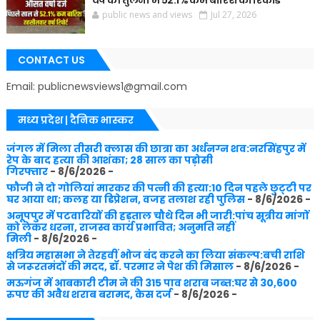
वर्ष की तुलना में 52.1% कम बारिश का रिकॉर्ड
public news and views
Jul 27, 2026
CONTACT US
Email: publicnewsviews1@gmail.com
मध्य प्रदेश | दैनिक भास्कर
जंगल में मिला तीसरी क्लास की छात्रा का अर्धनग्न शव:नरसिंहपुर में
रेप के बाद हत्या की आशंका; 28 साल का पड़ोसी
गिरफ्तार
- 8/6/2026
-
फौजी ने दो गोलियां मारकर की पत्नी की हत्या:10 दिन पहले छुट्‌टी पर
घर आया था; कलह या डिप्रेशन, वजह तलाश रही पुलिस
- 8/6/2026
-
अनूपपुर में पटवारियों की हड़ताल चौथे दिन भी जारी:पांच सूत्रीय मांगों
को लेकर धरना, राजस्व कार्य प्रभावित; अनुमति नहीं
मिली
- 8/6/2026
-
क्षत्रिय महासभा ने तेरहवीं भोज बंद करने का लिया संकल्प:बची राशि
से जरूरतमंदों की मदद, डॉ. परमार ने पेश की मिसाल
- 8/6/2026
-
मऊगंज में आबकारी टीम ने की 315 पाव शराब जब्त:घर से 30,600
रुपए की अवैध शराब बरामद, केस दर्ज
- 8/6/2026
-