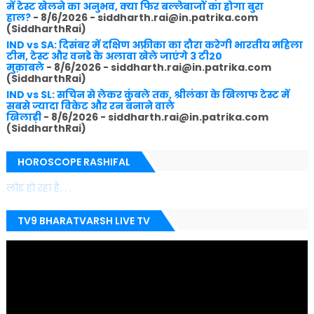
में टेस्ट खेलने का अनुभव, क्या फिर बल्लेबाजों का होगा बुरा
हाल?
- 8/6/2026
- siddharth.rai@in.patrika.com
(SiddharthRai)
IND vs SA: दिसंबर में दक्षिण अफ्रीका का दौरा करेगी भारतीय महिला
टीम, टेस्ट और वनडे के अलावा खेले जाएंगे 3 टी20
मुक़ाबले
- 8/6/2026
- siddharth.rai@in.patrika.com
(SiddharthRai)
IND vs SL: सचिन से लेकर कुंबले तक, श्रीलंका के खिलाफ टेस्ट में
सबसे ज्यादा विकेट और रन बनाने वाले
खिलाड़ी
- 8/6/2026
- siddharth.rai@in.patrika.com
(SiddharthRai)
HOROSCOPE RASHIFAL
लोड हो रहा है. . .
TV9 BHARATVARSH LIVE TV