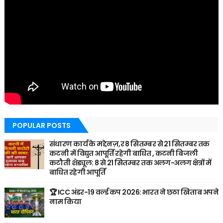
POPULAR POSTS
संधारण कार्य के मद्देनज़,र 8 सितम्बर से 21 सितम्बर तक
कटनी में विद्युत आपूर्ति रहेगी बाधित , कटनी बिजली
कटौती शेड्यूल: 8 से 21 सितम्बर तक अलग-अलग क्षेत्रों में
बाधित रहेगी आपूर्ति
🏆 ICC अंडर-19 वर्ल्ड कप 2026: भारत ने छठा खिताब अपने
नाम किया