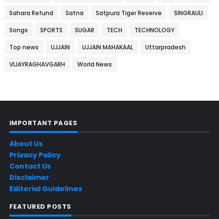
Sahara Refund
Satna
Satpura Tiger Reserve
SINGRAULI
Songs
SPORTS
SUGAR
TECH
TECHNOLOGY
Top news
UJJAIN
UJJAIN MAHAKAAL
Uttarpradesh
VIJAYRAGHAVGARH
World News
IMPORTANT PAGES
About Us
Privacy Policy
Contact Us
Disclaimer
Editorial Guidelines
FEATURED POSTS