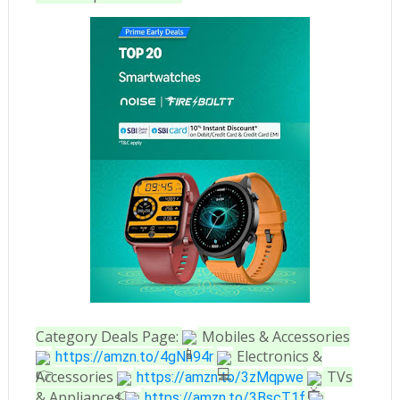
Category Deals Page:
Mobiles & Accessories
Electronics &
https://amzn.to/4gNn94r
Accessories
TVs
https://amzn.to/3zMqpwe
& Appliances
https://amzn.to/3BscT1f