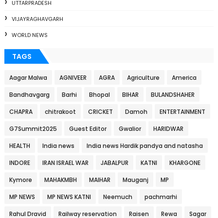
UTTARPRADESH
VIJAYRAGHAVGARH
WORLD NEWS
TAGS
Aagar Malwa
AGNIVEER
AGRA
Agriculture
America
Bandhavgarg
Barhi
Bhopal
BIHAR
BULANDSHAHER
CHAPRA
chitrakoot
CRICKET
Damoh
ENTERTAINMENT
G7Summit2025
Guest Editor
Gwalior
HARIDWAR
HEALTH
India news
India news Hardik pandya and natasha
INDORE
IRAN ISRAEL WAR
JABALPUR
KATNI
KHARGONE
Kymore
MAHAKMBH
MAIHAR
Mauganj
MP
MP NEWS
MP NEWS KATNI
Neemuch
pachmarhi
Rahul Dravid
Railway reservation
Raisen
Rewa
Sagar