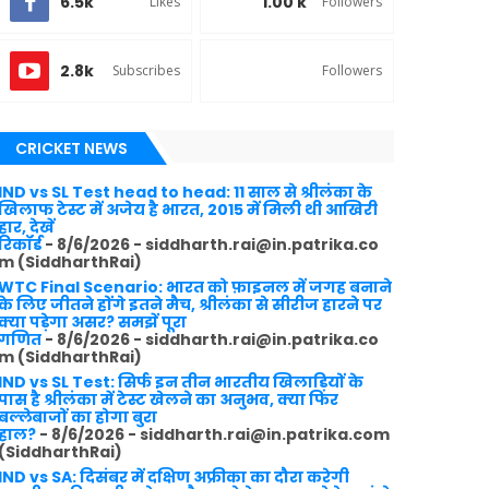
6.5k
1.00 k
Likes
Followers
2.8k
Subscribes
Followers
CRICKET NEWS
IND vs SL Test head to head: 11 साल से श्रीलंका के
खिलाफ टेस्ट में अजेय है भारत, 2015 में मिली थी आखिरी
हार, देखें
रिकॉर्ड
- 8/6/2026
- siddharth.rai@in.patrika.co
m (SiddharthRai)
WTC Final Scenario: भारत को फ़ाइनल में जगह बनाने
के लिए जीतने होंगे इतने मैच, श्रीलंका से सीरीज हारने पर
क्या पड़ेगा असर? समझें पूरा
गणित
- 8/6/2026
- siddharth.rai@in.patrika.co
m (SiddharthRai)
IND vs SL Test: सिर्फ इन तीन भारतीय खिलाड़ियों के
पास है श्रीलंका में टेस्ट खेलने का अनुभव, क्या फिर
बल्लेबाजों का होगा बुरा
हाल?
- 8/6/2026
- siddharth.rai@in.patrika.com
(SiddharthRai)
IND vs SA: दिसंबर में दक्षिण अफ्रीका का दौरा करेगी