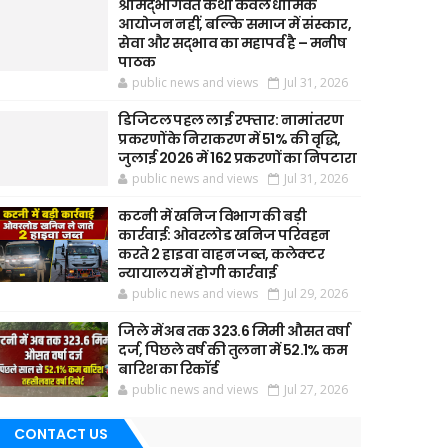
श्रीमद्भागवत कथा केवल धार्मिक
आयोजन नहीं, बल्कि समाज में संस्कार,
सेवा और सद्भाव का महापर्व है – मनीष
पाठक
public news and views
Jul 31, 2026
डिजिटल पहल लाई रफ्तार: नामांतरण
प्रकरणों के निराकरण में 51% की वृद्धि,
जुलाई 2026 में 162 प्रकरणों का निपटारा
public news and views
Jul 31, 2026
कटनी में खनिज विभाग की बड़ी
कार्रवाई: ओवरलोड खनिज परिवहन
करते 2 हाइवा वाहन जब्त, कलेक्टर
न्यायालय में होगी कार्रवाई
public news and views
Jul 29, 2026
जिले में अब तक 323.6 मिमी औसत वर्षा
दर्ज, पिछले वर्ष की तुलना में 52.1% कम
बारिश का रिकॉर्ड
public news and views
Jul 27, 2026
CONTACT US