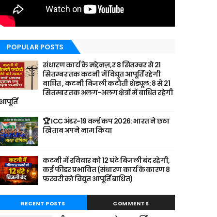
POPULAR POSTS
संधारण कार्य के मद्देनज़,र 8 सितम्बर से 21
सितम्बर तक कटनी में विद्युत आपूर्ति रहेगी
बाधित , कटनी बिजली कटौती शेड्यूल: 8 से 21
सितम्बर तक अलग-अलग क्षेत्रों में बाधित रहेगी
आपूर्ति
🏆 ICC अंडर-19 वर्ल्ड कप 2026: भारत ने छठा
खिताब अपने नाम किया
कटनी में रविवार को 12 घंटे बिजली बंद रहेगी,
कई फीडर प्रभावित (संधारण कार्य के कारण 8
फरवरी को विद्युत आपूर्ति बाधित)
RECENT POSTS
COMMENTS