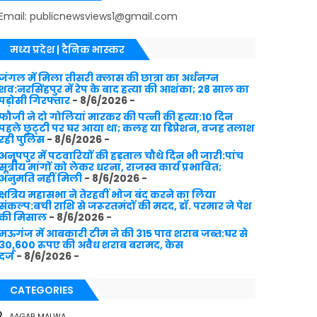
Email: publicnewsviews1@gmail.com
मध्य प्रदेश | दैनिक भास्कर
जंगल में मिला तीसरी क्लास की छात्रा का अर्धनग्न
शव:नरसिंहपुर में रेप के बाद हत्या की आशंका; 28 साल का
पड़ोसी गिरफ्तार
- 8/6/2026
-
फौजी ने दो गोलियां मारकर की पत्नी की हत्या:10 दिन
पहले छुट्‌टी पर घर आया था; कलह या डिप्रेशन, वजह तलाश
रही पुलिस
- 8/6/2026
-
अनूपपुर में पटवारियों की हड़ताल चौथे दिन भी जारी:पांच
सूत्रीय मांगों को लेकर धरना, राजस्व कार्य प्रभावित;
अनुमति नहीं मिली
- 8/6/2026
-
क्षत्रिय महासभा ने तेरहवीं भोज बंद करने का लिया
संकल्प:बची राशि से जरूरतमंदों की मदद, डॉ. परमार ने पेश
की मिसाल
- 8/6/2026
-
मऊगंज में आबकारी टीम ने की 315 पाव शराब जब्त:घर से
30,600 रुपए की अवैध शराब बरामद, केस
दर्ज
- 8/6/2026
-
CATEGORIES
AAGAR MALWA