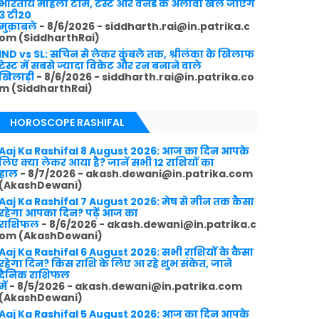
भारतीय महिला टीम, टेस्ट और वनडे के अलावा खेले जाएंगे
3 टी20
मुक़ाबले
- 8/6/2026
- siddharth.rai@in.patrika.c
om (SiddharthRai)
IND vs SL: सचिन से लेकर कुंबले तक, श्रीलंका के खिलाफ
टेस्ट में सबसे ज्यादा विकेट और रन बनाने वाले
खिलाड़ी
- 8/6/2026
- siddharth.rai@in.patrika.co
m (SiddharthRai)
HOROSCOPE RASHIFAL
Aaj Ka Rashifal 8 August 2026: आज का दिन आपके
लिए क्या लेकर आया है? जानें सभी 12 राशियों का
हाल
- 8/7/2026
- akash.dewani@in.patrika.com
(AkashDewani)
Aaj Ka Rashifal 7 August 2026: मेष से मीन तक कैसा
रहेगा आपका दिन? पढ़ें आज का
राशिफल
- 8/6/2026
- akash.dewani@in.patrika.c
om (AkashDewani)
Aaj Ka Rashifal 6 August 2026: सभी राशियों के कैसा
रहेगा दिन? किस राशि के लिए आ रहे शुभ संकेत, जाने
दैनिक राशिफल
में
- 8/5/2026
- akash.dewani@in.patrika.com
(AkashDewani)
Aaj Ka Rashifal 5 August 2026: आज का दिन आपके