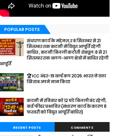
POPULAR POSTS
संधारण कार्य के मद्देनज़,र 8 सितम्बर से 21
सितम्बर तक कटनी में विद्युत आपूर्ति रहेगी
बाधित , कटनी बिजली कटौती शेड्यूल: 8 से 21
सितम्बर तक अलग-अलग क्षेत्रों में बाधित रहेगी
आपूर्ति
🏆 ICC अंडर-19 वर्ल्ड कप 2026: भारत ने छठा
खिताब अपने नाम किया
कटनी में रविवार को 12 घंटे बिजली बंद रहेगी,
कई फीडर प्रभावित (संधारण कार्य के कारण 8
फरवरी को विद्युत आपूर्ति बाधित)
RECENT POSTS
COMMENTS