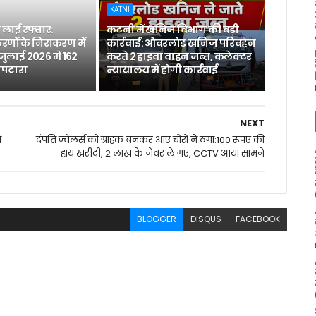
KATNI
लाई रफ्तार:
कटनी में खनिज विभाग की बड़ी
रणों के निराकरण में
कार्रवाई: ओवरलोड खनिज परिवहन
 जुलाई 2026 में 162
करते 2 हाइवा वाहन जब्त, कलेक्टर
िपटारा
न्यायालय में होगी कार्रवाई
NEXT
े
दंपति ज्वेलर्स को ग्राहक बनकर आए चोरों ने ठगा:100 रूपए की
हाय खरीदी, 2 लाख के जेवर ले गए, CCTV आया सामने
BLOGGER
DISQUS
FACEBOOK