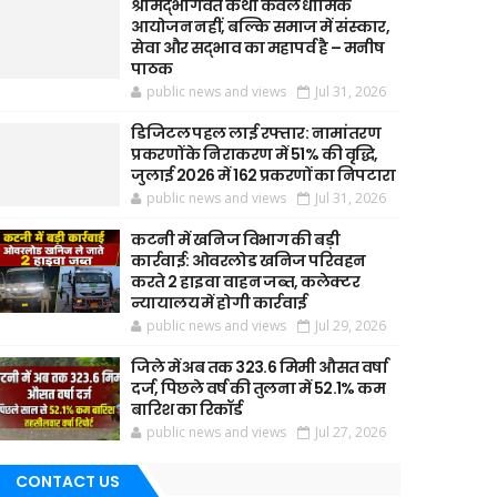
श्रीमद्भागवत कथा केवल धार्मिक
आयोजन नहीं, बल्कि समाज में संस्कार,
सेवा और सद्भाव का महापर्व है – मनीष
पाठक
public news and views
Jul 31, 2026
डिजिटल पहल लाई रफ्तार: नामांतरण
प्रकरणों के निराकरण में 51% की वृद्धि,
जुलाई 2026 में 162 प्रकरणों का निपटारा
public news and views
Jul 31, 2026
कटनी में खनिज विभाग की बड़ी
कार्रवाई: ओवरलोड खनिज परिवहन
करते 2 हाइवा वाहन जब्त, कलेक्टर
न्यायालय में होगी कार्रवाई
public news and views
Jul 29, 2026
जिले में अब तक 323.6 मिमी औसत वर्षा
दर्ज, पिछले वर्ष की तुलना में 52.1% कम
बारिश का रिकॉर्ड
public news and views
Jul 27, 2026
CONTACT US