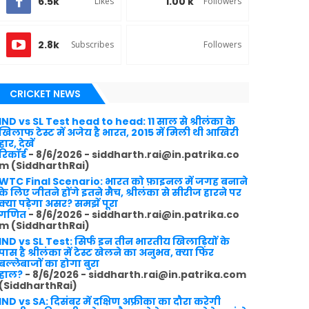
6.5k
1.00 k
Likes
Followers
2.8k
Subscribes
Followers
CRICKET NEWS
IND vs SL Test head to head: 11 साल से श्रीलंका के
खिलाफ टेस्ट में अजेय है भारत, 2015 में मिली थी आखिरी
हार, देखें
रिकॉर्ड
- 8/6/2026
- siddharth.rai@in.patrika.co
m (SiddharthRai)
WTC Final Scenario: भारत को फ़ाइनल में जगह बनाने
के लिए जीतने होंगे इतने मैच, श्रीलंका से सीरीज हारने पर
क्या पड़ेगा असर? समझें पूरा
गणित
- 8/6/2026
- siddharth.rai@in.patrika.co
m (SiddharthRai)
IND vs SL Test: सिर्फ इन तीन भारतीय खिलाड़ियों के
पास है श्रीलंका में टेस्ट खेलने का अनुभव, क्या फिर
बल्लेबाजों का होगा बुरा
हाल?
- 8/6/2026
- siddharth.rai@in.patrika.com
(SiddharthRai)
IND vs SA: दिसंबर में दक्षिण अफ्रीका का दौरा करेगी