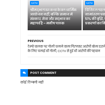
KATNI
KATNI
श्रीमद्भागवत कथा केवल धार्मिक
डिजिटल पहल 
आयोजन नहीं, बल्कि समाज में
नामांतरण प्रक
संस्कार, सेवा और सद्भाव का
51% की वृद्धि,
महापर्व है – मनीष पाठक
प्रकरणों का न
PREVIOUS
टेम्पो चालक पर गोली चलाने वाला गिरफ्तार:आरोपी बोला डरान
के लिए चलाई थी गोली, CCTV से हुई थी आरोपी की पहचान
POST
COMMENT
कोई टिप्पणी नहीं