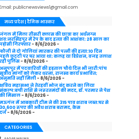
Email: publicnewsviews1@gmail.com
मध्य प्रदेश | दैनिक भास्कर
जंगल में मिला तीसरी क्लास की छात्रा का अर्धनग्न
शव:नरसिंहपुर में रेप के बाद हत्या की आशंका; 28 साल का
पड़ोसी गिरफ्तार
- 8/6/2026
-
फौजी ने दो गोलियां मारकर की पत्नी की हत्या:10 दिन
पहले छुट्‌टी पर घर आया था; कलह या डिप्रेशन, वजह तलाश
रही पुलिस
- 8/6/2026
-
अनूपपुर में पटवारियों की हड़ताल चौथे दिन भी जारी:पांच
सूत्रीय मांगों को लेकर धरना, राजस्व कार्य प्रभावित;
अनुमति नहीं मिली
- 8/6/2026
-
क्षत्रिय महासभा ने तेरहवीं भोज बंद करने का लिया
संकल्प:बची राशि से जरूरतमंदों की मदद, डॉ. परमार ने पेश
की मिसाल
- 8/6/2026
-
मऊगंज में आबकारी टीम ने की 315 पाव शराब जब्त:घर से
30,600 रुपए की अवैध शराब बरामद, केस
दर्ज
- 8/6/2026
-
CATEGORIES
AAGAR MALWA