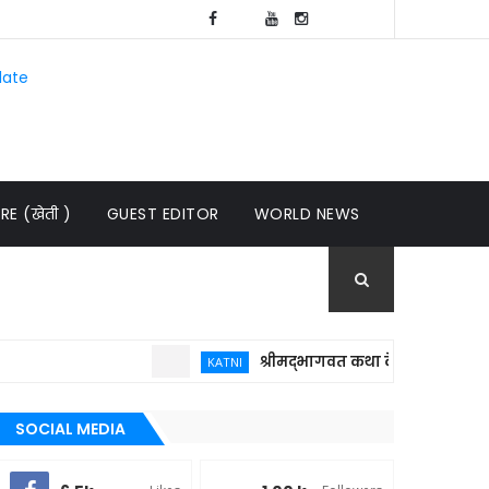
late
E (खेती )
GUEST EDITOR
WORLD NEWS
श्रीमद्भागवत कथा केवल धार्मिक आयोजन नही
KATNI
SOCIAL MEDIA