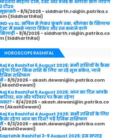
भारतीय महिला टीम, टेस्ट और वनडे के अलावा खेले जाएंगे
3 टी20
मुक़ाबले
- 8/6/2026
- siddharth.rai@in.patrika.c
om (SiddharthRai)
IND vs SL: सचिन से लेकर कुंबले तक, श्रीलंका के खिलाफ
टेस्ट में सबसे ज्यादा विकेट और रन बनाने वाले
खिलाड़ी
- 8/6/2026
- siddharth.rai@in.patrika.co
m (SiddharthRai)
HOROSCOPE RASHIFAL
Aaj Ka Rashifal 6 August 2026: सभी राशियों के कैसा
रहेगा दिन? किस राशि के लिए आ रहे शुभ संकेत, जाने
दैनिक राशिफल
में
- 8/5/2026
- akash.dewani@in.patrika.com
(AkashDewani)
Aaj Ka Rashifal 5 August 2026: आज का दिन आपके
करियर, धन और परिवार पर कैसा रहेगा
असर?
- 8/4/2026
- akash.dewani@in.patrika.co
m (AkashDewani)
Aaj Ka Rashifal 4 August 2026: सभी राशियों के लिए
कैसा रहेगा आज का दिन? पढ़ें दैनिक राशिफल
में
- 8/3/2026
- akash.dewani@in.patrika.com
(AkashDewani)
Saptahik Rashifal 3-9 August 2026: इस सप्ताह