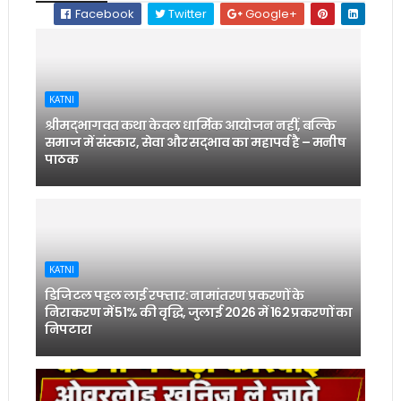
Facebook
Twitter
Google+
KATNI
श्रीमद्भागवत कथा केवल धार्मिक आयोजन नहीं, बल्कि
समाज में संस्कार, सेवा और सद्भाव का महापर्व है – मनीष
पाठक
KATNI
डिजिटल पहल लाई रफ्तार: नामांतरण प्रकरणों के
निराकरण में 51% की वृद्धि, जुलाई 2026 में 162 प्रकरणों का
निपटारा