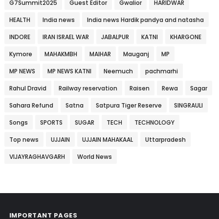
G7Summit2025
Guest Editor
Gwalior
HARIDWAR
HEALTH
India news
India news Hardik pandya and natasha
INDORE
IRAN ISRAEL WAR
JABALPUR
KATNI
KHARGONE
Kymore
MAHAKMBH
MAIHAR
Mauganj
MP
MP NEWS
MP NEWS KATNI
Neemuch
pachmarhi
Rahul Dravid
Railway reservation
Raisen
Rewa
Sagar
Sahara Refund
Satna
Satpura Tiger Reserve
SINGRAULI
Songs
SPORTS
SUGAR
TECH
TECHNOLOGY
Top news
UJJAIN
UJJAIN MAHAKAAL
Uttarpradesh
VIJAYRAGHAVGARH
World News
IMPORTANT PAGES