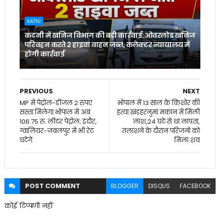
KATNI
कटनी में खनिज विभाग की बड़ी कार्रवाई: ओवरलोड खनिज
परिवहन करते 2 हाइवा वाहन जब्त, कलेक्टर न्यायालय में
होगी कार्रवाई
PREVIOUS
NEXT
MP में पेट्रोल-डीजल 2 रुपए
भोपाल में 13 साल के किशोर की
सस्ता मिलेगा:भोपाल में अब
हत्या:खंडहरनुमा मकान में मिली
106.75 रु. लीटर पेट्रोल; इंदौर,
लाश,24 घंटे से था लापता,
ग्वालियर-जबलपुर में भी रेट
तलाशने के दौरान परिजनों को
घटेंगे
मिला शव
POST
COMMENT
BLOGGER
DISQUS
FACEBOOK
कोई टिप्पणी नहीं