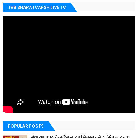
TV9 BHARATVARSH LIVE TV
POPULAR POSTS
संधारण कार्य के मद्देनज़,र 8 सितम्बर से 21 सितम्बर तक