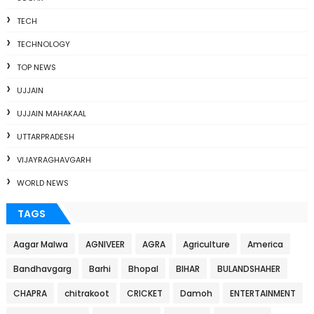
TECH
TECHNOLOGY
TOP NEWS
UJJAIN
UJJAIN MAHAKAAL
UTTARPRADESH
VIJAYRAGHAVGARH
WORLD NEWS
TAGS
Aagar Malwa
AGNIVEER
AGRA
Agriculture
America
Bandhavgarg
Barhi
Bhopal
BIHAR
BULANDSHAHER
CHAPRA
chitrakoot
CRICKET
Damoh
ENTERTAINMENT