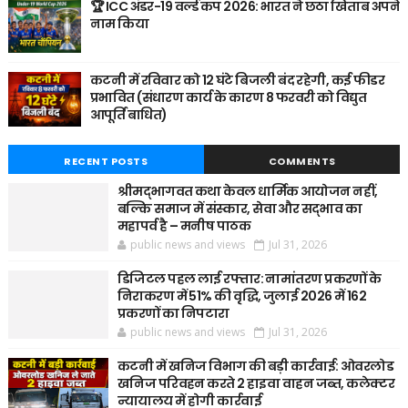
🏆 ICC अंडर-19 वर्ल्ड कप 2026: भारत ने छठा खिताब अपने
नाम किया
कटनी में रविवार को 12 घंटे बिजली बंद रहेगी, कई फीडर
प्रभावित (संधारण कार्य के कारण 8 फरवरी को विद्युत
आपूर्ति बाधित)
RECENT POSTS
COMMENTS
श्रीमद्भागवत कथा केवल धार्मिक आयोजन नहीं,
बल्कि समाज में संस्कार, सेवा और सद्भाव का
महापर्व है – मनीष पाठक
public news and views
Jul 31, 2026
डिजिटल पहल लाई रफ्तार: नामांतरण प्रकरणों के
निराकरण में 51% की वृद्धि, जुलाई 2026 में 162
प्रकरणों का निपटारा
public news and views
Jul 31, 2026
कटनी में खनिज विभाग की बड़ी कार्रवाई: ओवरलोड
खनिज परिवहन करते 2 हाइवा वाहन जब्त, कलेक्टर
न्यायालय में होगी कार्रवाई