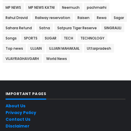
MP NEWS
MP NEWS KATNI
Neemuch
pachmarhi
Rahul Dravid
Railway reservation
Raisen
Rewa
Sagar
Sahara Refund
Satna
Satpura Tiger Reserve
SINGRAULI
Songs
SPORTS
SUGAR
TECH
TECHNOLOGY
Top news
UJJAIN
UJJAIN MAHAKAAL
Uttarpradesh
VIJAYRAGHAVGARH
World News
IMPORTANT PAGES
About Us
Privacy Policy
Contact Us
Disclaimer