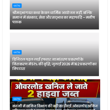
KATNI
श्रीमद्भागवत कथा केवल धार्मिक आयोजन नहीं, बल्कि
समाज में संस्कार, सेवा और सद्भाव का महापर्व है – मनीष
पाठक
KATNI
डिजिटल पहल लाई रफ्तार: नामांतरण प्रकरणों के
निराकरण में 51% की वृद्धि, जुलाई 2026 में 162 प्रकरणों का
निपटारा
KATNI
कटनी में खनिज विभाग की बड़ी कार्रवाई: ओवरलोड खनिज