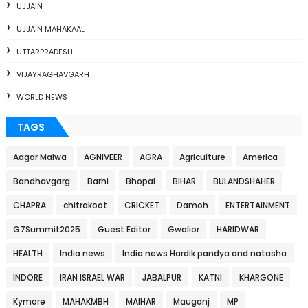
UJJAIN
UJJAIN MAHAKAAL
UTTARPRADESH
VIJAYRAGHAVGARH
WORLD NEWS
TAGS
Aagar Malwa
AGNIVEER
AGRA
Agriculture
America
Bandhavgarg
Barhi
Bhopal
BIHAR
BULANDSHAHER
CHAPRA
chitrakoot
CRICKET
Damoh
ENTERTAINMENT
G7Summit2025
Guest Editor
Gwalior
HARIDWAR
HEALTH
India news
India news Hardik pandya and natasha
INDORE
IRAN ISRAEL WAR
JABALPUR
KATNI
KHARGONE
Kymore
MAHAKMBH
MAIHAR
Mauganj
MP