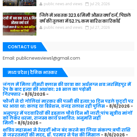
public news and views
Jul 29, 2026
जिले में अब तक 323.6 मिमी औसत वर्षा दर्ज, पिछले
वर्ष की तुलना में 52.1% कम बारिश का रिकॉर्ड
public news and views
Jul 27, 2026
CONTACT US
Email: publicnewsviews1@gmail.com
मध्य प्रदेश | दैनिक भास्कर
जंगल में मिला तीसरी क्लास की छात्रा का अर्धनग्न शव:नरसिंहपुर में
रेप के बाद हत्या की आशंका; 28 साल का पड़ोसी
गिरफ्तार
- 8/6/2026
-
फौजी ने दो गोलियां मारकर की पत्नी की हत्या:10 दिन पहले छुट्‌टी पर
घर आया था; कलह या डिप्रेशन, वजह तलाश रही पुलिस
- 8/6/2026
-
अनूपपुर में पटवारियों की हड़ताल चौथे दिन भी जारी:पांच सूत्रीय मांगों
को लेकर धरना, राजस्व कार्य प्रभावित; अनुमति नहीं
मिली
- 8/6/2026
-
क्षत्रिय महासभा ने तेरहवीं भोज बंद करने का लिया संकल्प:बची राशि
से जरूरतमंदों की मदद, डॉ. परमार ने पेश की मिसाल
- 8/6/2026
-