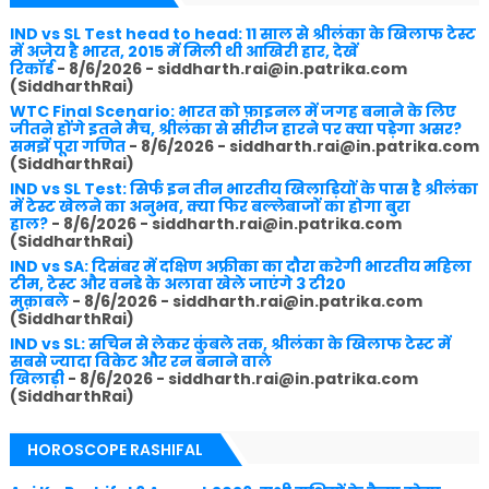
IND vs SL Test head to head: 11 साल से श्रीलंका के खिलाफ टेस्ट
में अजेय है भारत, 2015 में मिली थी आखिरी हार, देखें
रिकॉर्ड
- 8/6/2026
- siddharth.rai@in.patrika.com
(SiddharthRai)
WTC Final Scenario: भारत को फ़ाइनल में जगह बनाने के लिए
जीतने होंगे इतने मैच, श्रीलंका से सीरीज हारने पर क्या पड़ेगा असर?
समझें पूरा गणित
- 8/6/2026
- siddharth.rai@in.patrika.com
(SiddharthRai)
IND vs SL Test: सिर्फ इन तीन भारतीय खिलाड़ियों के पास है श्रीलंका
में टेस्ट खेलने का अनुभव, क्या फिर बल्लेबाजों का होगा बुरा
हाल?
- 8/6/2026
- siddharth.rai@in.patrika.com
(SiddharthRai)
IND vs SA: दिसंबर में दक्षिण अफ्रीका का दौरा करेगी भारतीय महिला
टीम, टेस्ट और वनडे के अलावा खेले जाएंगे 3 टी20
मुक़ाबले
- 8/6/2026
- siddharth.rai@in.patrika.com
(SiddharthRai)
IND vs SL: सचिन से लेकर कुंबले तक, श्रीलंका के खिलाफ टेस्ट में
सबसे ज्यादा विकेट और रन बनाने वाले
खिलाड़ी
- 8/6/2026
- siddharth.rai@in.patrika.com
(SiddharthRai)
HOROSCOPE RASHIFAL