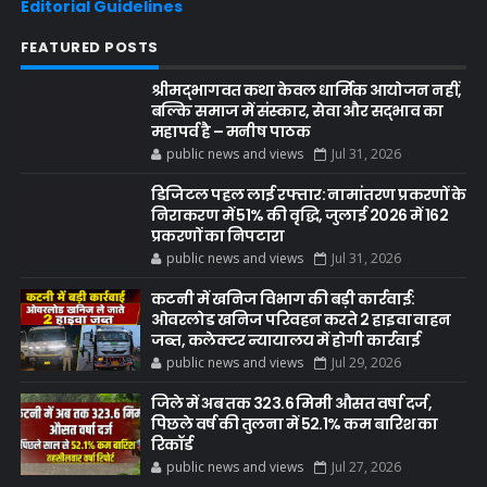
Editorial Guidelines
FEATURED POSTS
श्रीमद्भागवत कथा केवल धार्मिक आयोजन नहीं,
बल्कि समाज में संस्कार, सेवा और सद्भाव का
महापर्व है – मनीष पाठक
public news and views
Jul 31, 2026
डिजिटल पहल लाई रफ्तार: नामांतरण प्रकरणों के
निराकरण में 51% की वृद्धि, जुलाई 2026 में 162
प्रकरणों का निपटारा
public news and views
Jul 31, 2026
कटनी में खनिज विभाग की बड़ी कार्रवाई:
ओवरलोड खनिज परिवहन करते 2 हाइवा वाहन
जब्त, कलेक्टर न्यायालय में होगी कार्रवाई
public news and views
Jul 29, 2026
जिले में अब तक 323.6 मिमी औसत वर्षा दर्ज,
पिछले वर्ष की तुलना में 52.1% कम बारिश का
रिकॉर्ड
public news and views
Jul 27, 2026