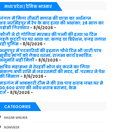
मध्य प्रदेश | दैनिक भास्कर
जंगल में मिला तीसरी क्लास की छात्रा का अर्धनग्न
शव:नरसिंहपुर में रेप के बाद हत्या की आशंका; 28 साल का
पड़ोसी गिरफ्तार
- 8/6/2026
-
फौजी ने दो गोलियां मारकर की पत्नी की हत्या:10 दिन
पहले छुट्‌टी पर घर आया था; कलह या डिप्रेशन, वजह तलाश
रही पुलिस
- 8/6/2026
-
अनूपपुर में पटवारियों की हड़ताल चौथे दिन भी जारी:पांच
सूत्रीय मांगों को लेकर धरना, राजस्व कार्य प्रभावित;
अनुमति नहीं मिली
- 8/6/2026
-
क्षत्रिय महासभा ने तेरहवीं भोज बंद करने का लिया
संकल्प:बची राशि से जरूरतमंदों की मदद, डॉ. परमार ने पेश
की मिसाल
- 8/6/2026
-
मऊगंज में आबकारी टीम ने की 315 पाव शराब जब्त:घर से
30,600 रुपए की अवैध शराब बरामद, केस
दर्ज
- 8/6/2026
-
CATEGORIES
AAGAR MALWA
AGNIVEER