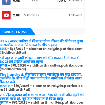
6.5k
1.00 k
Likes
Followers
2.8k
Subscribes
Followers
CRICKET NEWS
IRE vs AFG: बारिश ने बिगाड़ा खेल, बिना गेंद फेंके रद्द हुआ
आयरलैंड-अफगानिस्तान के बीच पहला
वनडे
- 8/5/2026
- siddharth.rai@in.patrika.com
(SiddharthRai)
“मैं खुद टीम नहीं छोडूंगा, आपको ड्रॉप करना है तो कर दो”,
BCCI को रोहित शर्मा का खुला
संदेश
- 8/5/2026
- siddharth.rai@in.patrika.com
(SiddharthRai)
The hundred: मैनचेस्टर सुपर जायंट्स को बड़ा झटका,
टूर्नामेंट के बीच में ही अचानक एडेन मार्करम ने छोड़ा साथ,
बटलर बने
कप्तान
- 8/5/2026
- siddharth.rai@in.patrika.co
m (SiddharthRai)
जसप्रीत बुमराह को एक साल का ब्रेक दो, शमी और भुवी की
वापसी कराओ, पूर्व तेज गेंदबाज ने दिया बाड़ा
बयान
- 8/5/2026
- siddharth.rai@in.patrika.com