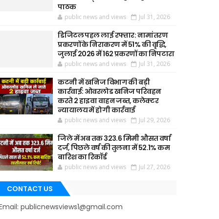
पाठक
public news and views
Jul 31, 2026
डिजिटल पहल लाई रफ्तार: नामांतरण
प्रकरणों के निराकरण में 51% की वृद्धि,
जुलाई 2026 में 162 प्रकरणों का निपटारा
public news and views
Jul 31, 2026
कटनी में खनिज विभाग की बड़ी
कार्रवाई: ओवरलोड खनिज परिवहन
करते 2 हाइवा वाहन जब्त, कलेक्टर
न्यायालय में होगी कार्रवाई
public news and views
Jul 29, 2026
जिले में अब तक 323.6 मिमी औसत वर्षा
दर्ज, पिछले वर्ष की तुलना में 52.1% कम
बारिश का रिकॉर्ड
public news and views
Jul 27, 2026
CONTACT US
Email: publicnewsviews1@gmail.com