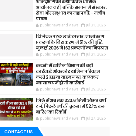
श्रीमद्भागवत कथा केवल धार्मिक
आयोजन नहीं, बल्कि समाज में संस्कार,
सेवा और सद्भाव का महापर्व है – मनीष
पाठक
public news and views
Jul 31, 2026
डिजिटल पहल लाई रफ्तार: नामांतरण
प्रकरणों के निराकरण में 51% की वृद्धि,
जुलाई 2026 में 162 प्रकरणों का निपटारा
public news and views
Jul 31, 2026
कटनी में खनिज विभाग की बड़ी
कार्रवाई: ओवरलोड खनिज परिवहन
करते 2 हाइवा वाहन जब्त, कलेक्टर
न्यायालय में होगी कार्रवाई
public news and views
Jul 29, 2026
जिले में अब तक 323.6 मिमी औसत वर्षा
दर्ज, पिछले वर्ष की तुलना में 52.1% कम
बारिश का रिकॉर्ड
public news and views
Jul 27, 2026
CONTACT US