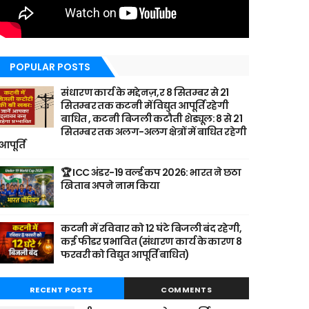
POPULAR POSTS
संधारण कार्य के मद्देनज़,र 8 सितम्बर से 21
सितम्बर तक कटनी में विद्युत आपूर्ति रहेगी
बाधित , कटनी बिजली कटौती शेड्यूल: 8 से 21
सितम्बर तक अलग-अलग क्षेत्रों में बाधित रहेगी
आपूर्ति
🏆 ICC अंडर-19 वर्ल्ड कप 2026: भारत ने छठा
खिताब अपने नाम किया
कटनी में रविवार को 12 घंटे बिजली बंद रहेगी,
कई फीडर प्रभावित (संधारण कार्य के कारण 8
फरवरी को विद्युत आपूर्ति बाधित)
RECENT POSTS
COMMENTS