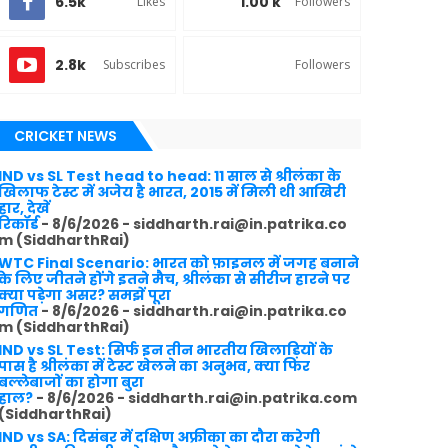
6.5k
1.00 k
Likes
Followers
2.8k
Subscribes
Followers
CRICKET NEWS
IND vs SL Test head to head: 11 साल से श्रीलंका के
खिलाफ टेस्ट में अजेय है भारत, 2015 में मिली थी आखिरी
हार, देखें
रिकॉर्ड
- 8/6/2026
- siddharth.rai@in.patrika.co
m (SiddharthRai)
WTC Final Scenario: भारत को फ़ाइनल में जगह बनाने
के लिए जीतने होंगे इतने मैच, श्रीलंका से सीरीज हारने पर
क्या पड़ेगा असर? समझें पूरा
गणित
- 8/6/2026
- siddharth.rai@in.patrika.co
m (SiddharthRai)
IND vs SL Test: सिर्फ इन तीन भारतीय खिलाड़ियों के
पास है श्रीलंका में टेस्ट खेलने का अनुभव, क्या फिर
बल्लेबाजों का होगा बुरा
हाल?
- 8/6/2026
- siddharth.rai@in.patrika.com
(SiddharthRai)
IND vs SA: दिसंबर में दक्षिण अफ्रीका का दौरा करेगी