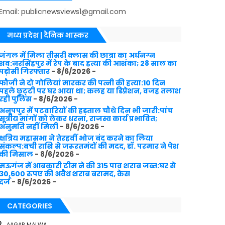
Email: publicnewsviews1@gmail.com
मध्य प्रदेश | दैनिक भास्कर
जंगल में मिला तीसरी क्लास की छात्रा का अर्धनग्न
शव:नरसिंहपुर में रेप के बाद हत्या की आशंका; 28 साल का
पड़ोसी गिरफ्तार
- 8/6/2026
-
फौजी ने दो गोलियां मारकर की पत्नी की हत्या:10 दिन
पहले छुट्‌टी पर घर आया था; कलह या डिप्रेशन, वजह तलाश
रही पुलिस
- 8/6/2026
-
अनूपपुर में पटवारियों की हड़ताल चौथे दिन भी जारी:पांच
सूत्रीय मांगों को लेकर धरना, राजस्व कार्य प्रभावित;
अनुमति नहीं मिली
- 8/6/2026
-
क्षत्रिय महासभा ने तेरहवीं भोज बंद करने का लिया
संकल्प:बची राशि से जरूरतमंदों की मदद, डॉ. परमार ने पेश
की मिसाल
- 8/6/2026
-
मऊगंज में आबकारी टीम ने की 315 पाव शराब जब्त:घर से
30,600 रुपए की अवैध शराब बरामद, केस
दर्ज
- 8/6/2026
-
CATEGORIES
AAGAR MALWA