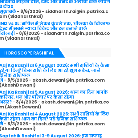
भारतीय महिला टीम, टेस्ट और वनडे के अलावा खेले जाएंगे
3 टी20
मुक़ाबले
- 8/6/2026
- siddharth.rai@in.patrika.c
om (SiddharthRai)
IND vs SL: सचिन से लेकर कुंबले तक, श्रीलंका के खिलाफ
टेस्ट में सबसे ज्यादा विकेट और रन बनाने वाले
खिलाड़ी
- 8/6/2026
- siddharth.rai@in.patrika.co
m (SiddharthRai)
HOROSCOPE RASHIFAL
Aaj Ka Rashifal 6 August 2026: सभी राशियों के कैसा
रहेगा दिन? किस राशि के लिए आ रहे शुभ संकेत, जाने
दैनिक राशिफल
में
- 8/5/2026
- akash.dewani@in.patrika.com
(AkashDewani)
Aaj Ka Rashifal 5 August 2026: आज का दिन आपके
करियर, धन और परिवार पर कैसा रहेगा
असर?
- 8/4/2026
- akash.dewani@in.patrika.co
m (AkashDewani)
Aaj Ka Rashifal 4 August 2026: सभी राशियों के लिए
कैसा रहेगा आज का दिन? पढ़ें दैनिक राशिफल
में
- 8/3/2026
- akash.dewani@in.patrika.com
(AkashDewani)
Saptahik Rashifal 3-9 August 2026: इस सप्ताह