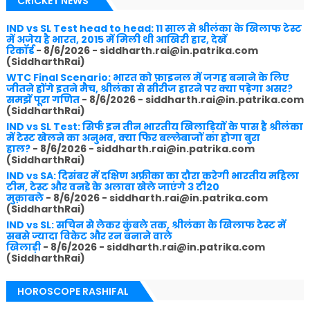
CRICKET NEWS
IND vs SL Test head to head: 11 साल से श्रीलंका के खिलाफ टेस्ट
में अजेय है भारत, 2015 में मिली थी आखिरी हार, देखें
रिकॉर्ड
- 8/6/2026
- siddharth.rai@in.patrika.com
(SiddharthRai)
WTC Final Scenario: भारत को फ़ाइनल में जगह बनाने के लिए
जीतने होंगे इतने मैच, श्रीलंका से सीरीज हारने पर क्या पड़ेगा असर?
समझें पूरा गणित
- 8/6/2026
- siddharth.rai@in.patrika.com
(SiddharthRai)
IND vs SL Test: सिर्फ इन तीन भारतीय खिलाड़ियों के पास है श्रीलंका
में टेस्ट खेलने का अनुभव, क्या फिर बल्लेबाजों का होगा बुरा
हाल?
- 8/6/2026
- siddharth.rai@in.patrika.com
(SiddharthRai)
IND vs SA: दिसंबर में दक्षिण अफ्रीका का दौरा करेगी भारतीय महिला
टीम, टेस्ट और वनडे के अलावा खेले जाएंगे 3 टी20
मुक़ाबले
- 8/6/2026
- siddharth.rai@in.patrika.com
(SiddharthRai)
IND vs SL: सचिन से लेकर कुंबले तक, श्रीलंका के खिलाफ टेस्ट में
सबसे ज्यादा विकेट और रन बनाने वाले
खिलाड़ी
- 8/6/2026
- siddharth.rai@in.patrika.com
(SiddharthRai)
HOROSCOPE RASHIFAL