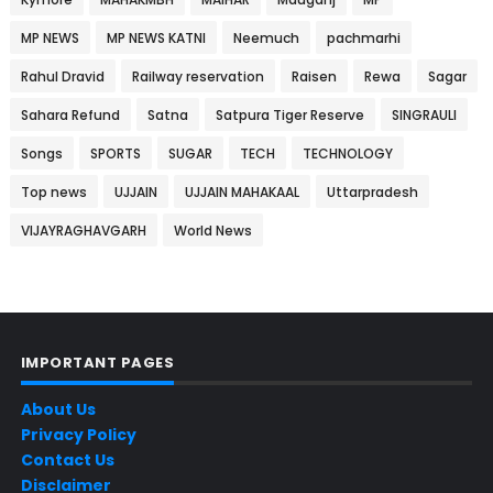
MP NEWS
MP NEWS KATNI
Neemuch
pachmarhi
Rahul Dravid
Railway reservation
Raisen
Rewa
Sagar
Sahara Refund
Satna
Satpura Tiger Reserve
SINGRAULI
Songs
SPORTS
SUGAR
TECH
TECHNOLOGY
Top news
UJJAIN
UJJAIN MAHAKAAL
Uttarpradesh
VIJAYRAGHAVGARH
World News
IMPORTANT PAGES
About Us
Privacy Policy
Contact Us
Disclaimer