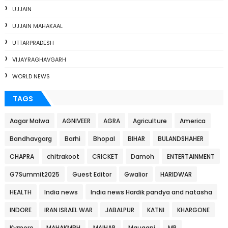
UJJAIN
UJJAIN MAHAKAAL
UTTARPRADESH
VIJAYRAGHAVGARH
WORLD NEWS
TAGS
Aagar Malwa
AGNIVEER
AGRA
Agriculture
America
Bandhavgarg
Barhi
Bhopal
BIHAR
BULANDSHAHER
CHAPRA
chitrakoot
CRICKET
Damoh
ENTERTAINMENT
G7Summit2025
Guest Editor
Gwalior
HARIDWAR
HEALTH
India news
India news Hardik pandya and natasha
INDORE
IRAN ISRAEL WAR
JABALPUR
KATNI
KHARGONE
Kymore
MAHAKMBH
MAIHAR
Mauganj
MP