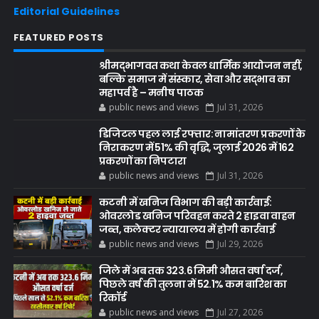
Editorial Guidelines
FEATURED POSTS
श्रीमद्भागवत कथा केवल धार्मिक आयोजन नहीं,
बल्कि समाज में संस्कार, सेवा और सद्भाव का
महापर्व है – मनीष पाठक
public news and views
Jul 31, 2026
डिजिटल पहल लाई रफ्तार: नामांतरण प्रकरणों के
निराकरण में 51% की वृद्धि, जुलाई 2026 में 162
प्रकरणों का निपटारा
public news and views
Jul 31, 2026
कटनी में खनिज विभाग की बड़ी कार्रवाई:
ओवरलोड खनिज परिवहन करते 2 हाइवा वाहन
जब्त, कलेक्टर न्यायालय में होगी कार्रवाई
public news and views
Jul 29, 2026
जिले में अब तक 323.6 मिमी औसत वर्षा दर्ज,
पिछले वर्ष की तुलना में 52.1% कम बारिश का
रिकॉर्ड
public news and views
Jul 27, 2026