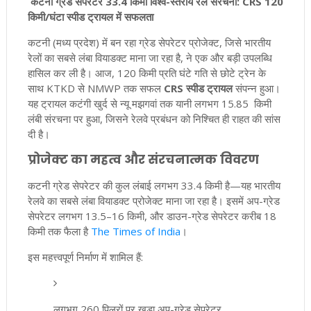
कटनी ग्रेड सेपरेटर 33.4 किमी विश्व-स्तरीय रेल संरचना: CRS 120
किमी/घंटा स्पीड ट्रायल में सफलता
कटनी (मध्य प्रदेश) में बन रहा ग्रेड सेपरेटर प्रोजेक्ट, जिसे भारतीय
रेलों का सबसे लंबा वियाडक्ट माना जा रहा है, ने एक और बड़ी उपलब्धि
हासिल कर ली है। आज, 120 किमी प्रति घंटे गति से छोटे ट्रेन के
साथ KTKD से NMWP तक सफल
CRS स्पीड ट्रायल
संपन्न हुआ।
यह ट्रायल कटंगी खुर्द से न्यू मझगवां तक यानी लगभग 15.85 किमी
लंबी संरचना पर हुआ, जिसने रेलवे प्रबंधन को निश्चित ही राहत की सांस
दी है।
प्रोजेक्ट का महत्व और संरचनात्मक विवरण
कटनी ग्रेड सेपरेटर की कुल लंबाई लगभग 33.4 किमी है—यह भारतीय
रेलवे का सबसे लंबा वियाडक्ट प्रोजेक्ट माना जा रहा है। इसमें अप-ग्रेड
सेपरेटर लगभग 13.5–16 किमी, और डाउन-ग्रेड सेपरेटर करीब 18
किमी तक फैला है
The Times of India
।
इस महत्त्वपूर्ण निर्माण में शामिल हैं:
लगभग 260 पिलरों पर खड़ा अप-ग्रेड सेपरेटर,