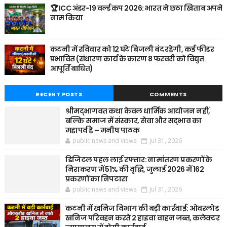
🏆 ICC अंडर-19 वर्ल्ड कप 2026: भारत ने छठा खिताब अपने
नाम किया
कटनी में रविवार को 12 घंटे बिजली बंद रहेगी, कई फीडर
प्रभावित (संधारण कार्य के कारण 8 फरवरी को विद्युत
आपूर्ति बाधित)
RECENT POSTS
COMMENTS
श्रीमद्भागवत कथा केवल धार्मिक आयोजन नहीं,
बल्कि समाज में संस्कार, सेवा और सद्भाव का
महापर्व है – मनीष पाठक
public news and views
Jul 31, 2026
डिजिटल पहल लाई रफ्तार: नामांतरण प्रकरणों के
निराकरण में 51% की वृद्धि, जुलाई 2026 में 162
प्रकरणों का निपटारा
public news and views
Jul 31, 2026
कटनी में खनिज विभाग की बड़ी कार्रवाई: ओवरलोड
खनिज परिवहन करते 2 हाइवा वाहन जब्त, कलेक्टर