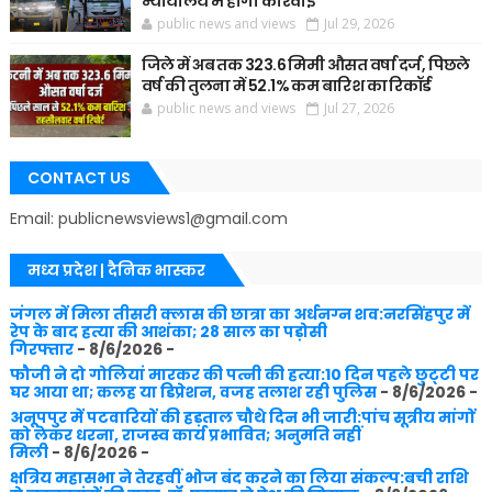
न्यायालय में होगी कार्रवाई
public news and views
Jul 29, 2026
जिले में अब तक 323.6 मिमी औसत वर्षा दर्ज, पिछले
वर्ष की तुलना में 52.1% कम बारिश का रिकॉर्ड
public news and views
Jul 27, 2026
CONTACT US
Email: publicnewsviews1@gmail.com
मध्य प्रदेश | दैनिक भास्कर
जंगल में मिला तीसरी क्लास की छात्रा का अर्धनग्न शव:नरसिंहपुर में
रेप के बाद हत्या की आशंका; 28 साल का पड़ोसी
गिरफ्तार
- 8/6/2026
-
फौजी ने दो गोलियां मारकर की पत्नी की हत्या:10 दिन पहले छुट्‌टी पर
घर आया था; कलह या डिप्रेशन, वजह तलाश रही पुलिस
- 8/6/2026
-
अनूपपुर में पटवारियों की हड़ताल चौथे दिन भी जारी:पांच सूत्रीय मांगों
को लेकर धरना, राजस्व कार्य प्रभावित; अनुमति नहीं
मिली
- 8/6/2026
-
क्षत्रिय महासभा ने तेरहवीं भोज बंद करने का लिया संकल्प:बची राशि