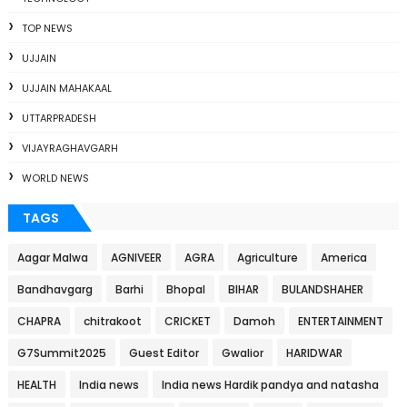
TOP NEWS
UJJAIN
UJJAIN MAHAKAAL
UTTARPRADESH
VIJAYRAGHAVGARH
WORLD NEWS
TAGS
Aagar Malwa
AGNIVEER
AGRA
Agriculture
America
Bandhavgarg
Barhi
Bhopal
BIHAR
BULANDSHAHER
CHAPRA
chitrakoot
CRICKET
Damoh
ENTERTAINMENT
G7Summit2025
Guest Editor
Gwalior
HARIDWAR
HEALTH
India news
India news Hardik pandya and natasha