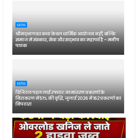
KATNI
श्रीमद्भागवत कथा केवल धार्मिक आयोजन नहीं, बल्कि
समाज में संस्कार, सेवा और सद्भाव का महापर्व है – मनीष
पाठक
KATNI
डिजिटल पहल लाई रफ्तार: नामांतरण प्रकरणों के
निराकरण में 51% की वृद्धि, जुलाई 2026 में 162 प्रकरणों का
निपटारा