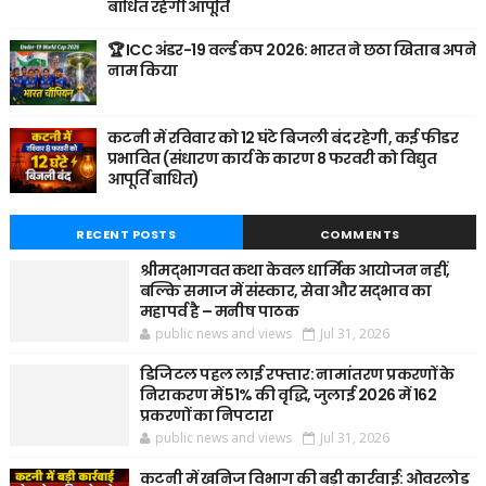
बाधित रहेगी आपूर्ति
🏆 ICC अंडर-19 वर्ल्ड कप 2026: भारत ने छठा खिताब अपने
नाम किया
कटनी में रविवार को 12 घंटे बिजली बंद रहेगी, कई फीडर
प्रभावित (संधारण कार्य के कारण 8 फरवरी को विद्युत
आपूर्ति बाधित)
RECENT POSTS
COMMENTS
श्रीमद्भागवत कथा केवल धार्मिक आयोजन नहीं,
बल्कि समाज में संस्कार, सेवा और सद्भाव का
महापर्व है – मनीष पाठक
public news and views
Jul 31, 2026
डिजिटल पहल लाई रफ्तार: नामांतरण प्रकरणों के
निराकरण में 51% की वृद्धि, जुलाई 2026 में 162
प्रकरणों का निपटारा
public news and views
Jul 31, 2026
कटनी में खनिज विभाग की बड़ी कार्रवाई: ओवरलोड