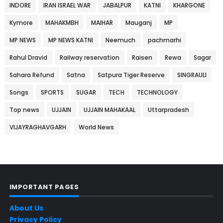
INDORE
IRAN ISRAEL WAR
JABALPUR
KATNI
KHARGONE
Kymore
MAHAKMBH
MAIHAR
Mauganj
MP
MP NEWS
MP NEWS KATNI
Neemuch
pachmarhi
Rahul Dravid
Railway reservation
Raisen
Rewa
Sagar
Sahara Refund
Satna
Satpura Tiger Reserve
SINGRAULI
Songs
SPORTS
SUGAR
TECH
TECHNOLOGY
Top news
UJJAIN
UJJAIN MAHAKAAL
Uttarpradesh
VIJAYRAGHAVGARH
World News
IMPORTANT PAGES
About Us
Privacy Policy