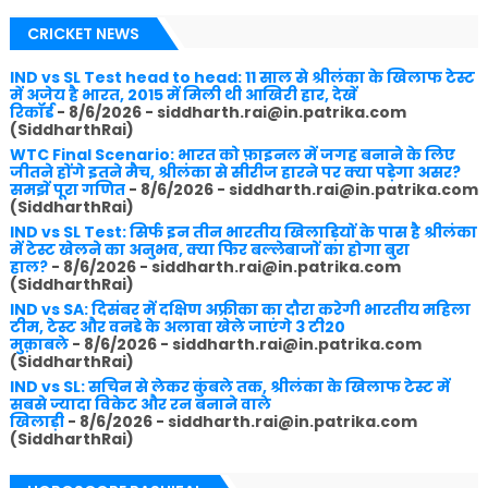
CRICKET NEWS
IND vs SL Test head to head: 11 साल से श्रीलंका के खिलाफ टेस्ट
में अजेय है भारत, 2015 में मिली थी आखिरी हार, देखें
रिकॉर्ड
- 8/6/2026
- siddharth.rai@in.patrika.com
(SiddharthRai)
WTC Final Scenario: भारत को फ़ाइनल में जगह बनाने के लिए
जीतने होंगे इतने मैच, श्रीलंका से सीरीज हारने पर क्या पड़ेगा असर?
समझें पूरा गणित
- 8/6/2026
- siddharth.rai@in.patrika.com
(SiddharthRai)
IND vs SL Test: सिर्फ इन तीन भारतीय खिलाड़ियों के पास है श्रीलंका
में टेस्ट खेलने का अनुभव, क्या फिर बल्लेबाजों का होगा बुरा
हाल?
- 8/6/2026
- siddharth.rai@in.patrika.com
(SiddharthRai)
IND vs SA: दिसंबर में दक्षिण अफ्रीका का दौरा करेगी भारतीय महिला
टीम, टेस्ट और वनडे के अलावा खेले जाएंगे 3 टी20
मुक़ाबले
- 8/6/2026
- siddharth.rai@in.patrika.com
(SiddharthRai)
IND vs SL: सचिन से लेकर कुंबले तक, श्रीलंका के खिलाफ टेस्ट में
सबसे ज्यादा विकेट और रन बनाने वाले
खिलाड़ी
- 8/6/2026
- siddharth.rai@in.patrika.com
(SiddharthRai)