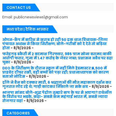
CONTACT US
Email: publicnewsviews1@gmail.com
मध्य प्रदेश | दैनिक भास्कर
ओपन-कैंप में बारिश से खराब हो रही 50 ट्रक धान:विधायक-जिला
पंचायत अध्यक्ष ने किया निरीक्षण; बोले-गरीबों को दे देते तो बढ़िया
होता
- 8/9/2026
-
फतेहगढ़ डकैती में 2 बदमाश गिरफ्तार, 985 ग्राम सोना बरामद:बाकी
आरोपी फरार, गुना में 1.47 करोड़ के जेवर जब्त; प्रशासन अवैध घर ढहा
चुका
- 8/9/2026
-
DEO के निरीक्षण के दौरान स्कूल में नहीं मिले हेडमास्टर:₹4,500 में
प्राइवेट टीचर रखी, वही बच्चों को पढ़ा रही; प्रधानाध्यापक को कारण
बताओ नोटिस
- 8/9/2026
-
ट्रॉले ने वैन को टक्कर मारी, 6 श्रद्धालुओं की मौत:महाकाल दर्शन कर
गुजरात लौट रहे थे; गाड़ी काटकर निकाले जा सके शव
- 8/9/2026
-
भाजपा सांसद बोले-शुद्ध पेट्रोल तुम्हारे बाप के घर से आएगा?:एथेनॉल
के विरोध पर भड़के, कहा- सबसे कम महंगाई भारत में, सबसे ज्यादा
रोजगार यहां
- 8/9/2026
-
CATEGORIES