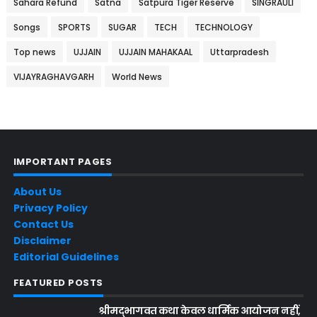
Sahara Refund
Satna
Satpura Tiger Reserve
SINGRAULI
Songs
SPORTS
SUGAR
TECH
TECHNOLOGY
Top news
UJJAIN
UJJAIN MAHAKAAL
Uttarpradesh
VIJAYRAGHAVGARH
World News
IMPORTANT PAGES
About Us
Privacy Policy
Contact Us
Disclaimer
Editorial Guidelines
FEATURED POSTS
श्रीमद्भागवत कथा केवल धार्मिक आयोजन नहीं,