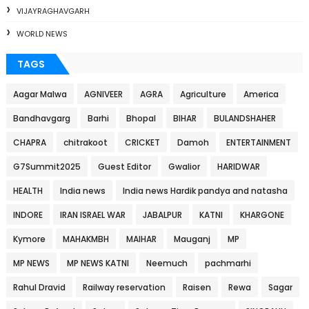
VIJAYRAGHAVGARH
WORLD NEWS
TAGS
Aagar Malwa
AGNIVEER
AGRA
Agriculture
America
Bandhavgarg
Barhi
Bhopal
BIHAR
BULANDSHAHER
CHAPRA
chitrakoot
CRICKET
Damoh
ENTERTAINMENT
G7Summit2025
Guest Editor
Gwalior
HARIDWAR
HEALTH
India news
India news Hardik pandya and natasha
INDORE
IRAN ISRAEL WAR
JABALPUR
KATNI
KHARGONE
Kymore
MAHAKMBH
MAIHAR
Mauganj
MP
MP NEWS
MP NEWS KATNI
Neemuch
pachmarhi
Rahul Dravid
Railway reservation
Raisen
Rewa
Sagar