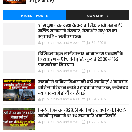
आपूर्ति बाधित)
RECENT POSTS
COMMENTS
श्रीमद्भागवत कथा केवल धार्मिक आयोजन नहीं,
बल्कि समाज में संस्कार, सेवा और सद्भाव का
महापर्व है – मनीष पाठक
public news and views
Jul 31, 2026
डिजिटल पहल लाई रफ्तार: नामांतरण प्रकरणों के
निराकरण में 51% की वृद्धि, जुलाई 2026 में 162
प्रकरणों का निपटारा
public news and views
Jul 31, 2026
कटनी में खनिज विभाग की बड़ी कार्रवाई: ओवरलोड
खनिज परिवहन करते 2 हाइवा वाहन जब्त, कलेक्टर
न्यायालय में होगी कार्रवाई
public news and views
Jul 29, 2026
जिले में अब तक 323.6 मिमी औसत वर्षा दर्ज, पिछले
वर्ष की तुलना में 52.1% कम बारिश का रिकॉर्ड
public news and views
Jul 27, 2026