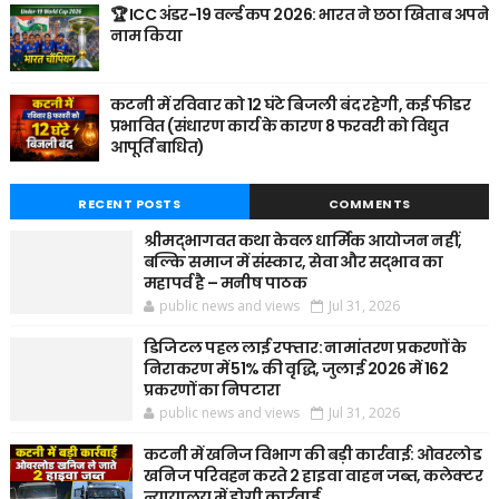
🏆 ICC अंडर-19 वर्ल्ड कप 2026: भारत ने छठा खिताब अपने
नाम किया
कटनी में रविवार को 12 घंटे बिजली बंद रहेगी, कई फीडर
प्रभावित (संधारण कार्य के कारण 8 फरवरी को विद्युत
आपूर्ति बाधित)
RECENT POSTS
COMMENTS
श्रीमद्भागवत कथा केवल धार्मिक आयोजन नहीं,
बल्कि समाज में संस्कार, सेवा और सद्भाव का
महापर्व है – मनीष पाठक
public news and views
Jul 31, 2026
डिजिटल पहल लाई रफ्तार: नामांतरण प्रकरणों के
निराकरण में 51% की वृद्धि, जुलाई 2026 में 162
प्रकरणों का निपटारा
public news and views
Jul 31, 2026
कटनी में खनिज विभाग की बड़ी कार्रवाई: ओवरलोड
खनिज परिवहन करते 2 हाइवा वाहन जब्त, कलेक्टर
न्यायालय में होगी कार्रवाई