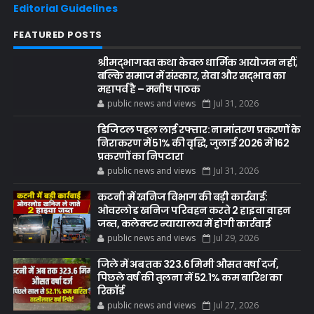
Editorial Guidelines
FEATURED POSTS
श्रीमद्भागवत कथा केवल धार्मिक आयोजन नहीं,
बल्कि समाज में संस्कार, सेवा और सद्भाव का
महापर्व है – मनीष पाठक
public news and views
Jul 31, 2026
डिजिटल पहल लाई रफ्तार: नामांतरण प्रकरणों के
निराकरण में 51% की वृद्धि, जुलाई 2026 में 162
प्रकरणों का निपटारा
public news and views
Jul 31, 2026
कटनी में खनिज विभाग की बड़ी कार्रवाई:
ओवरलोड खनिज परिवहन करते 2 हाइवा वाहन
जब्त, कलेक्टर न्यायालय में होगी कार्रवाई
public news and views
Jul 29, 2026
जिले में अब तक 323.6 मिमी औसत वर्षा दर्ज,
पिछले वर्ष की तुलना में 52.1% कम बारिश का
रिकॉर्ड
public news and views
Jul 27, 2026