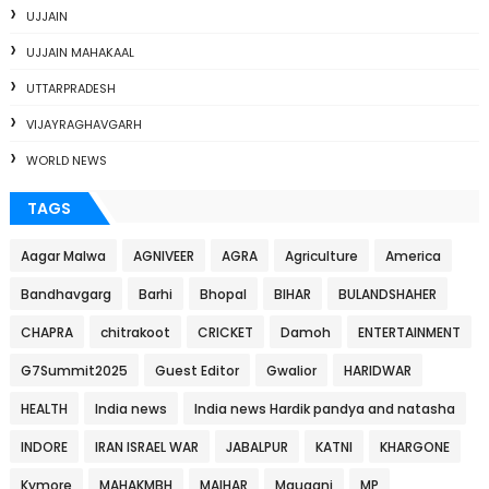
UJJAIN
UJJAIN MAHAKAAL
UTTARPRADESH
VIJAYRAGHAVGARH
WORLD NEWS
TAGS
Aagar Malwa
AGNIVEER
AGRA
Agriculture
America
Bandhavgarg
Barhi
Bhopal
BIHAR
BULANDSHAHER
CHAPRA
chitrakoot
CRICKET
Damoh
ENTERTAINMENT
G7Summit2025
Guest Editor
Gwalior
HARIDWAR
HEALTH
India news
India news Hardik pandya and natasha
INDORE
IRAN ISRAEL WAR
JABALPUR
KATNI
KHARGONE
Kymore
MAHAKMBH
MAIHAR
Mauganj
MP