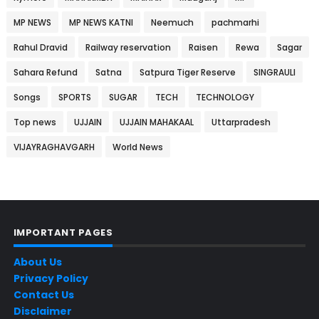
MP NEWS
MP NEWS KATNI
Neemuch
pachmarhi
Rahul Dravid
Railway reservation
Raisen
Rewa
Sagar
Sahara Refund
Satna
Satpura Tiger Reserve
SINGRAULI
Songs
SPORTS
SUGAR
TECH
TECHNOLOGY
Top news
UJJAIN
UJJAIN MAHAKAAL
Uttarpradesh
VIJAYRAGHAVGARH
World News
IMPORTANT PAGES
About Us
Privacy Policy
Contact Us
Disclaimer