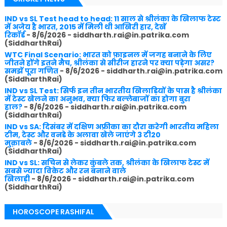
IND vs SL Test head to head: 11 साल से श्रीलंका के खिलाफ टेस्ट
में अजेय है भारत, 2015 में मिली थी आखिरी हार, देखें
रिकॉर्ड
- 8/6/2026
- siddharth.rai@in.patrika.com
(SiddharthRai)
WTC Final Scenario: भारत को फ़ाइनल में जगह बनाने के लिए
जीतने होंगे इतने मैच, श्रीलंका से सीरीज हारने पर क्या पड़ेगा असर?
समझें पूरा गणित
- 8/6/2026
- siddharth.rai@in.patrika.com
(SiddharthRai)
IND vs SL Test: सिर्फ इन तीन भारतीय खिलाड़ियों के पास है श्रीलंका
में टेस्ट खेलने का अनुभव, क्या फिर बल्लेबाजों का होगा बुरा
हाल?
- 8/6/2026
- siddharth.rai@in.patrika.com
(SiddharthRai)
IND vs SA: दिसंबर में दक्षिण अफ्रीका का दौरा करेगी भारतीय महिला
टीम, टेस्ट और वनडे के अलावा खेले जाएंगे 3 टी20
मुक़ाबले
- 8/6/2026
- siddharth.rai@in.patrika.com
(SiddharthRai)
IND vs SL: सचिन से लेकर कुंबले तक, श्रीलंका के खिलाफ टेस्ट में
सबसे ज्यादा विकेट और रन बनाने वाले
खिलाड़ी
- 8/6/2026
- siddharth.rai@in.patrika.com
(SiddharthRai)
HOROSCOPE RASHIFAL