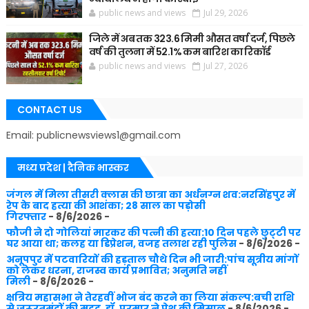
public news and views
Jul 29, 2026
जिले में अब तक 323.6 मिमी औसत वर्षा दर्ज, पिछले
वर्ष की तुलना में 52.1% कम बारिश का रिकॉर्ड
public news and views
Jul 27, 2026
CONTACT US
Email: publicnewsviews1@gmail.com
मध्य प्रदेश | दैनिक भास्कर
जंगल में मिला तीसरी क्लास की छात्रा का अर्धनग्न शव:नरसिंहपुर में
रेप के बाद हत्या की आशंका; 28 साल का पड़ोसी
गिरफ्तार
- 8/6/2026
-
फौजी ने दो गोलियां मारकर की पत्नी की हत्या:10 दिन पहले छुट्‌टी पर
घर आया था; कलह या डिप्रेशन, वजह तलाश रही पुलिस
- 8/6/2026
-
अनूपपुर में पटवारियों की हड़ताल चौथे दिन भी जारी:पांच सूत्रीय मांगों
को लेकर धरना, राजस्व कार्य प्रभावित; अनुमति नहीं
मिली
- 8/6/2026
-
क्षत्रिय महासभा ने तेरहवीं भोज बंद करने का लिया संकल्प:बची राशि
से जरूरतमंदों की मदद, डॉ. परमार ने पेश की मिसाल
- 8/6/2026
-