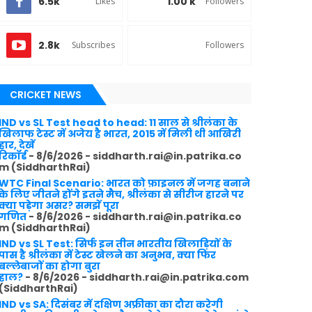
6.5k
1.00 k
Likes
Followers
2.8k
Subscribes
Followers
CRICKET NEWS
IND vs SL Test head to head: 11 साल से श्रीलंका के
खिलाफ टेस्ट में अजेय है भारत, 2015 में मिली थी आखिरी
हार, देखें
रिकॉर्ड
- 8/6/2026
- siddharth.rai@in.patrika.co
m (SiddharthRai)
WTC Final Scenario: भारत को फ़ाइनल में जगह बनाने
के लिए जीतने होंगे इतने मैच, श्रीलंका से सीरीज हारने पर
क्या पड़ेगा असर? समझें पूरा
गणित
- 8/6/2026
- siddharth.rai@in.patrika.co
m (SiddharthRai)
IND vs SL Test: सिर्फ इन तीन भारतीय खिलाड़ियों के
पास है श्रीलंका में टेस्ट खेलने का अनुभव, क्या फिर
बल्लेबाजों का होगा बुरा
हाल?
- 8/6/2026
- siddharth.rai@in.patrika.com
(SiddharthRai)
IND vs SA: दिसंबर में दक्षिण अफ्रीका का दौरा करेगी