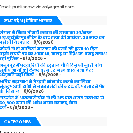
Email: publicnewsviews1@gmail.com
मध्य प्रदेश | दैनिक भास्कर
जंगल में मिला तीसरी क्लास की छात्रा का अर्धनग्न
शव:नरसिंहपुर में रेप के बाद हत्या की आशंका; 28 साल का
पड़ोसी गिरफ्तार
- 8/6/2026
-
फौजी ने दो गोलियां मारकर की पत्नी की हत्या:10 दिन
पहले छुट्‌टी पर घर आया था; कलह या डिप्रेशन, वजह तलाश
रही पुलिस
- 8/6/2026
-
अनूपपुर में पटवारियों की हड़ताल चौथे दिन भी जारी:पांच
सूत्रीय मांगों को लेकर धरना, राजस्व कार्य प्रभावित;
अनुमति नहीं मिली
- 8/6/2026
-
क्षत्रिय महासभा ने तेरहवीं भोज बंद करने का लिया
संकल्प:बची राशि से जरूरतमंदों की मदद, डॉ. परमार ने पेश
की मिसाल
- 8/6/2026
-
मऊगंज में आबकारी टीम ने की 315 पाव शराब जब्त:घर से
30,600 रुपए की अवैध शराब बरामद, केस
दर्ज
- 8/6/2026
-
CATEGORIES
AAGAR MALWA