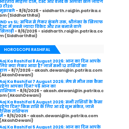
भारतीय महिला टीम, टेस्ट और वनडे के अलावा खेले जाएंगे
3 टी20
मुक़ाबले
- 8/6/2026
- siddharth.rai@in.patrika.c
om (SiddharthRai)
IND vs SL: सचिन से लेकर कुंबले तक, श्रीलंका के खिलाफ
टेस्ट में सबसे ज्यादा विकेट और रन बनाने वाले
खिलाड़ी
- 8/6/2026
- siddharth.rai@in.patrika.co
m (SiddharthRai)
HOROSCOPE RASHIFAL
Aaj Ka Rashifal 8 August 2026: आज का दिन आपके
लिए क्या लेकर आया है? जानें सभी 12 राशियों का
हाल
- 8/7/2026
- akash.dewani@in.patrika.com
(AkashDewani)
Aaj Ka Rashifal 7 August 2026: मेष से मीन तक कैसा
रहेगा आपका दिन? पढ़ें आज का
राशिफल
- 8/6/2026
- akash.dewani@in.patrika.c
om (AkashDewani)
Aaj Ka Rashifal 6 August 2026: सभी राशियों के कैसा
रहेगा दिन? किस राशि के लिए आ रहे शुभ संकेत, जाने
दैनिक राशिफल
में
- 8/5/2026
- akash.dewani@in.patrika.com
(AkashDewani)
Aaj Ka Rashifal 5 August 2026: आज का दिन आपके