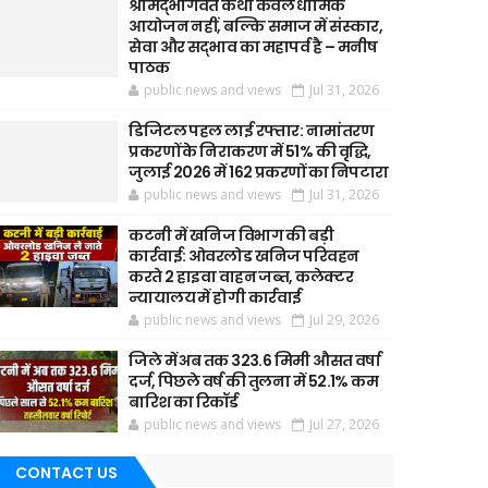
श्रीमद्भागवत कथा केवल धार्मिक
आयोजन नहीं, बल्कि समाज में संस्कार,
सेवा और सद्भाव का महापर्व है – मनीष
पाठक
public news and views
Jul 31, 2026
डिजिटल पहल लाई रफ्तार: नामांतरण
प्रकरणों के निराकरण में 51% की वृद्धि,
जुलाई 2026 में 162 प्रकरणों का निपटारा
public news and views
Jul 31, 2026
कटनी में खनिज विभाग की बड़ी
कार्रवाई: ओवरलोड खनिज परिवहन
करते 2 हाइवा वाहन जब्त, कलेक्टर
न्यायालय में होगी कार्रवाई
public news and views
Jul 29, 2026
जिले में अब तक 323.6 मिमी औसत वर्षा
दर्ज, पिछले वर्ष की तुलना में 52.1% कम
बारिश का रिकॉर्ड
public news and views
Jul 27, 2026
CONTACT US