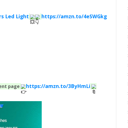
rs Led Light
https://amzn.to/4eSWGkg
https://amzn.to/3ByHmLi
ent page