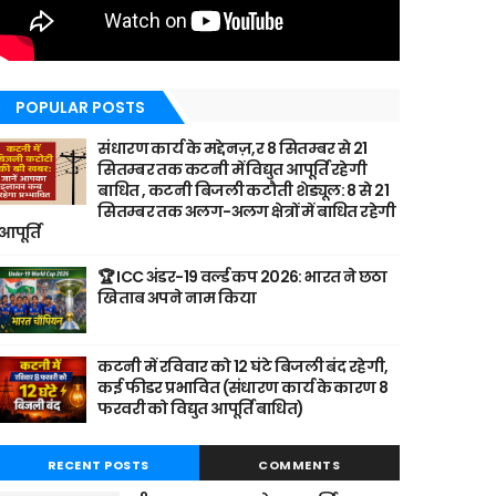
POPULAR POSTS
संधारण कार्य के मद्देनज़,र 8 सितम्बर से 21
सितम्बर तक कटनी में विद्युत आपूर्ति रहेगी
बाधित , कटनी बिजली कटौती शेड्यूल: 8 से 21
सितम्बर तक अलग-अलग क्षेत्रों में बाधित रहेगी
आपूर्ति
🏆 ICC अंडर-19 वर्ल्ड कप 2026: भारत ने छठा
खिताब अपने नाम किया
कटनी में रविवार को 12 घंटे बिजली बंद रहेगी,
कई फीडर प्रभावित (संधारण कार्य के कारण 8
फरवरी को विद्युत आपूर्ति बाधित)
RECENT POSTS
COMMENTS