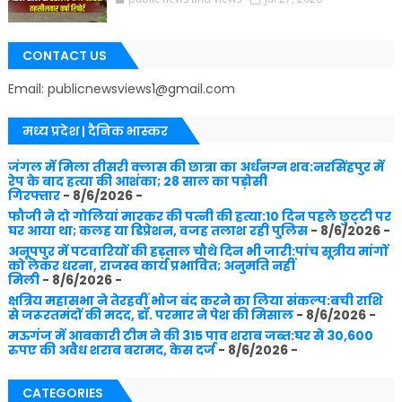
CONTACT US
Email: publicnewsviews1@gmail.com
मध्य प्रदेश | दैनिक भास्कर
जंगल में मिला तीसरी क्लास की छात्रा का अर्धनग्न शव:नरसिंहपुर में
रेप के बाद हत्या की आशंका; 28 साल का पड़ोसी
गिरफ्तार
- 8/6/2026
-
फौजी ने दो गोलियां मारकर की पत्नी की हत्या:10 दिन पहले छुट्‌टी पर
घर आया था; कलह या डिप्रेशन, वजह तलाश रही पुलिस
- 8/6/2026
-
अनूपपुर में पटवारियों की हड़ताल चौथे दिन भी जारी:पांच सूत्रीय मांगों
को लेकर धरना, राजस्व कार्य प्रभावित; अनुमति नहीं
मिली
- 8/6/2026
-
क्षत्रिय महासभा ने तेरहवीं भोज बंद करने का लिया संकल्प:बची राशि
से जरूरतमंदों की मदद, डॉ. परमार ने पेश की मिसाल
- 8/6/2026
-
मऊगंज में आबकारी टीम ने की 315 पाव शराब जब्त:घर से 30,600
रुपए की अवैध शराब बरामद, केस दर्ज
- 8/6/2026
-
CATEGORIES