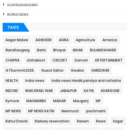
VIJAYRAGHAVGARH
WORLD NEWS
TAGS
Aagar Malwa
AGNIVEER
AGRA
Agriculture
America
Bandhavgarg
Barhi
Bhopal
BIHAR
BULANDSHAHER
CHAPRA
chitrakoot
CRICKET
Damoh
ENTERTAINMENT
G7Summit2025
Guest Editor
Gwalior
HARIDWAR
HEALTH
India news
India news Hardik pandya and natasha
INDORE
IRAN ISRAEL WAR
JABALPUR
KATNI
KHARGONE
Kymore
MAHAKMBH
MAIHAR
Mauganj
MP
MP NEWS
MP NEWS KATNI
Neemuch
pachmarhi
Rahul Dravid
Railway reservation
Raisen
Rewa
Sagar