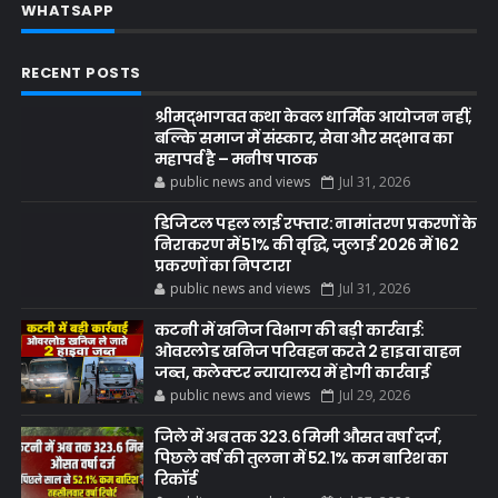
WHATSAPP
RECENT POSTS
श्रीमद्भागवत कथा केवल धार्मिक आयोजन नहीं,
बल्कि समाज में संस्कार, सेवा और सद्भाव का
महापर्व है – मनीष पाठक
public news and views
Jul 31, 2026
डिजिटल पहल लाई रफ्तार: नामांतरण प्रकरणों के
निराकरण में 51% की वृद्धि, जुलाई 2026 में 162
प्रकरणों का निपटारा
public news and views
Jul 31, 2026
कटनी में खनिज विभाग की बड़ी कार्रवाई:
ओवरलोड खनिज परिवहन करते 2 हाइवा वाहन
जब्त, कलेक्टर न्यायालय में होगी कार्रवाई
public news and views
Jul 29, 2026
जिले में अब तक 323.6 मिमी औसत वर्षा दर्ज,
पिछले वर्ष की तुलना में 52.1% कम बारिश का
रिकॉर्ड