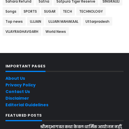
Sahara Refund
Satna
Satpura Tiger Reserve
SINGRAULI
Songs
SPORTS
SUGAR
TECH
TECHNOLOGY
Top news
UJJAIN
UJJAIN MAHAKAAL
Uttarpradesh
VIJAYRAGHAVGARH
World News
IMPORTANT PAGES
About Us
Privacy Policy
Contact Us
Disclaimer
Editorial Guidelines
FEATURED POSTS
श्रीमद्भागवत कथा केवल धार्मिक आयोजन नहीं,