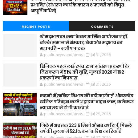
प्रभावित (संधारण कार्य के कारण 8 फरवरी को विद्युत
आपूर्ति बाधित)
RECENT POSTS
COMMENTS
श्रीमद्भागवत कथा केवल धार्मिक आयोजन नहीं,
बल्कि समाज में संस्कार, सेवा और सद्भाव का
महापर्व है – मनीष पाठक
public news and views
Jul 31, 2026
डिजिटल पहल लाई रफ्तार: नामांतरण प्रकरणों के
निराकरण में 51% की वृद्धि, जुलाई 2026 में 162
प्रकरणों का निपटारा
public news and views
Jul 31, 2026
कटनी में खनिज विभाग की बड़ी कार्रवाई: ओवरलोड
खनिज परिवहन करते 2 हाइवा वाहन जब्त, कलेक्टर
न्यायालय में होगी कार्रवाई
public news and views
Jul 29, 2026
जिले में अब तक 323.6 मिमी औसत वर्षा दर्ज, पिछले
वर्ष की तुलना में 52.1% कम बारिश का रिकॉर्ड
public news and views
Jul 27, 2026