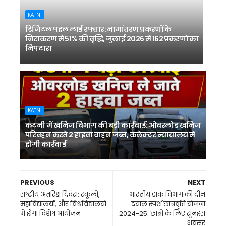
KATNI
डिजिटल पहल लाई रफ्तार: नामांतरण प्रकरणों के
निराकरण में 51% की वृद्धि, जुलाई 2026 में 162 प्रकरणों का
निपटारा
KATNI
कटनी में खनिज विभाग की बड़ी कार्रवाई: ओवरलोड खनिज
परिवहन करते 2 हाइवा वाहन जब्त, कलेक्टर न्यायालय में
होगी कार्रवाई
PREVIOUS
NEXT
राष्ट्रीय अंतरिक्ष दिवस: स्कूलों,
भारतीय डाक विभाग की दीन
महाविद्यालयों, और विश्वविद्यालयों
दयाल स्पर्श छात्रवृत्ति योजना
में होगा विशेष आयोजन
2024-25: छात्रों के लिए सुनहरा
अवसर