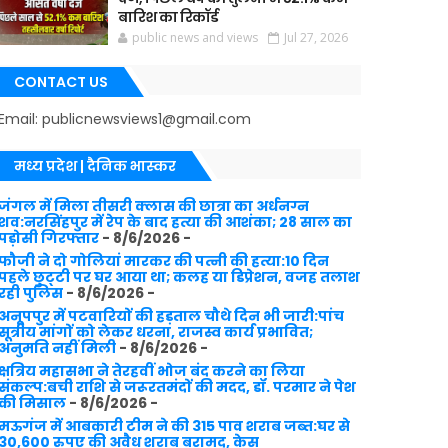
बारिश का रिकॉर्ड
public news and views
Jul 27, 2026
CONTACT US
Email: publicnewsviews1@gmail.com
मध्य प्रदेश | दैनिक भास्कर
जंगल में मिला तीसरी क्लास की छात्रा का अर्धनग्न
शव:नरसिंहपुर में रेप के बाद हत्या की आशंका; 28 साल का
पड़ोसी गिरफ्तार
- 8/6/2026
-
फौजी ने दो गोलियां मारकर की पत्नी की हत्या:10 दिन
पहले छुट्‌टी पर घर आया था; कलह या डिप्रेशन, वजह तलाश
रही पुलिस
- 8/6/2026
-
अनूपपुर में पटवारियों की हड़ताल चौथे दिन भी जारी:पांच
सूत्रीय मांगों को लेकर धरना, राजस्व कार्य प्रभावित;
अनुमति नहीं मिली
- 8/6/2026
-
क्षत्रिय महासभा ने तेरहवीं भोज बंद करने का लिया
संकल्प:बची राशि से जरूरतमंदों की मदद, डॉ. परमार ने पेश
की मिसाल
- 8/6/2026
-
मऊगंज में आबकारी टीम ने की 315 पाव शराब जब्त:घर से
30,600 रुपए की अवैध शराब बरामद, केस