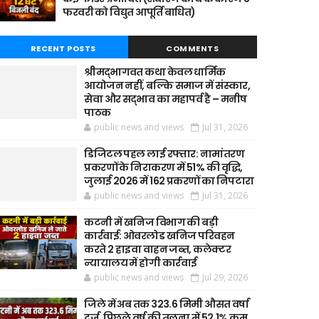
फरवरी को विद्युत आपूर्ति बाधित)
RECENT POSTS
COMMENTS
श्रीमद्भागवत कथा केवल धार्मिक
आयोजन नहीं, बल्कि समाज में संस्कार,
सेवा और सद्भाव का महापर्व है – मनीष
पाठक
public news and views
Jul 31, 2026
डिजिटल पहल लाई रफ्तार: नामांतरण
प्रकरणों के निराकरण में 51% की वृद्धि,
जुलाई 2026 में 162 प्रकरणों का निपटारा
public news and views
Jul 31, 2026
कटनी में खनिज विभाग की बड़ी
कार्रवाई: ओवरलोड खनिज परिवहन
करते 2 हाइवा वाहन जब्त, कलेक्टर
न्यायालय में होगी कार्रवाई
public news and views
Jul 29, 2026
जिले में अब तक 323.6 मिमी औसत वर्षा
दर्ज, पिछले वर्ष की तुलना में 52.1% कम