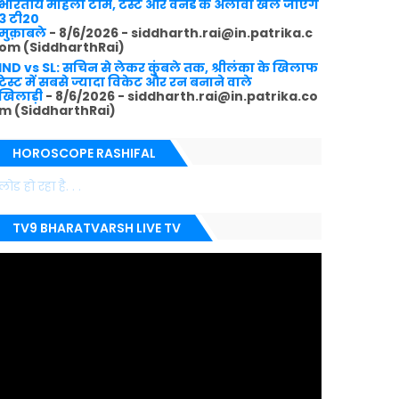
भारतीय महिला टीम, टेस्ट और वनडे के अलावा खेले जाएंगे
3 टी20
मुक़ाबले
- 8/6/2026
- siddharth.rai@in.patrika.c
om (SiddharthRai)
IND vs SL: सचिन से लेकर कुंबले तक, श्रीलंका के खिलाफ
टेस्ट में सबसे ज्यादा विकेट और रन बनाने वाले
खिलाड़ी
- 8/6/2026
- siddharth.rai@in.patrika.co
m (SiddharthRai)
HOROSCOPE RASHIFAL
लोड हो रहा है. . .
TV9 BHARATVARSH LIVE TV