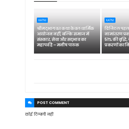
KATNI
KATNI
श्रीमद्भागवत कथा केवल धार्मिक
डिजिटल पहल 
आयोजन नहीं, बल्कि समाज में
नामांतरण प्रक
संस्कार, सेवा और सद्भाव का
51% की वृद्धि,
महापर्व है – मनीष पाठक
प्रकरणों का न
POST
COMMENT
कोई टिप्पणी नहीं