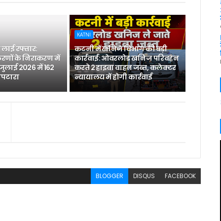
KATNI
लाई रफ्तार:
कटनी में खनिज विभाग की बड़ी
रणों के निराकरण में
कार्रवाई: ओवरलोड खनिज परिवहन
 जुलाई 2026 में 162
करते 2 हाइवा वाहन जब्त, कलेक्टर
िपटारा
न्यायालय में होगी कार्रवाई
BLOGGER
DISQUS
FACEBOOK