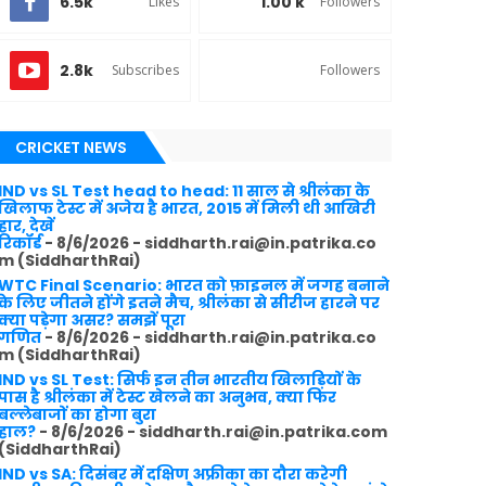
6.5k
1.00 k
Likes
Followers
2.8k
Subscribes
Followers
CRICKET NEWS
IND vs SL Test head to head: 11 साल से श्रीलंका के
खिलाफ टेस्ट में अजेय है भारत, 2015 में मिली थी आखिरी
हार, देखें
रिकॉर्ड
- 8/6/2026
- siddharth.rai@in.patrika.co
m (SiddharthRai)
WTC Final Scenario: भारत को फ़ाइनल में जगह बनाने
के लिए जीतने होंगे इतने मैच, श्रीलंका से सीरीज हारने पर
क्या पड़ेगा असर? समझें पूरा
गणित
- 8/6/2026
- siddharth.rai@in.patrika.co
m (SiddharthRai)
IND vs SL Test: सिर्फ इन तीन भारतीय खिलाड़ियों के
पास है श्रीलंका में टेस्ट खेलने का अनुभव, क्या फिर
बल्लेबाजों का होगा बुरा
हाल?
- 8/6/2026
- siddharth.rai@in.patrika.com
(SiddharthRai)
IND vs SA: दिसंबर में दक्षिण अफ्रीका का दौरा करेगी