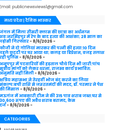
Email: publicnewsviews1@gmail.com
मध्य प्रदेश | दैनिक भास्कर
जंगल में मिला तीसरी क्लास की छात्रा का अर्धनग्न
शव:नरसिंहपुर में रेप के बाद हत्या की आशंका; 28 साल का
पड़ोसी गिरफ्तार
- 8/6/2026
-
फौजी ने दो गोलियां मारकर की पत्नी की हत्या:10 दिन
पहले छुट्‌टी पर घर आया था; कलह या डिप्रेशन, वजह तलाश
रही पुलिस
- 8/6/2026
-
अनूपपुर में पटवारियों की हड़ताल चौथे दिन भी जारी:पांच
सूत्रीय मांगों को लेकर धरना, राजस्व कार्य प्रभावित;
अनुमति नहीं मिली
- 8/6/2026
-
क्षत्रिय महासभा ने तेरहवीं भोज बंद करने का लिया
संकल्प:बची राशि से जरूरतमंदों की मदद, डॉ. परमार ने पेश
की मिसाल
- 8/6/2026
-
मऊगंज में आबकारी टीम ने की 315 पाव शराब जब्त:घर से
30,600 रुपए की अवैध शराब बरामद, केस
दर्ज
- 8/6/2026
-
CATEGORIES
AAGAR MALWA