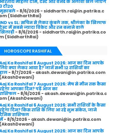
भारतीय महिला टीम, टेस्ट और वनडे के अलावा खेले जाएंगे
3 टी20
मुक़ाबले
- 8/6/2026
- siddharth.rai@in.patrika.c
om (SiddharthRai)
IND vs SL: सचिन से लेकर कुंबले तक, श्रीलंका के खिलाफ
टेस्ट में सबसे ज्यादा विकेट और रन बनाने वाले
खिलाड़ी
- 8/6/2026
- siddharth.rai@in.patrika.co
m (SiddharthRai)
HOROSCOPE RASHIFAL
Aaj Ka Rashifal 8 August 2026: आज का दिन आपके
लिए क्या लेकर आया है? जानें सभी 12 राशियों का
हाल
- 8/7/2026
- akash.dewani@in.patrika.com
(AkashDewani)
Aaj Ka Rashifal 7 August 2026: मेष से मीन तक कैसा
रहेगा आपका दिन? पढ़ें आज का
राशिफल
- 8/6/2026
- akash.dewani@in.patrika.c
om (AkashDewani)
Aaj Ka Rashifal 6 August 2026: सभी राशियों के कैसा
रहेगा दिन? किस राशि के लिए आ रहे शुभ संकेत, जाने
दैनिक राशिफल
में
- 8/5/2026
- akash.dewani@in.patrika.com
(AkashDewani)
Aaj Ka Rashifal 5 August 2026: आज का दिन आपके