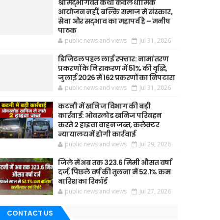
श्रीमद्भागवत कथा केवल धार्मिक
आयोजन नहीं, बल्कि समाज में संस्कार,
सेवा और सद्भाव का महापर्व है – मनीष
पाठक
public news and views
Jul 31, 2026
डिजिटल पहल लाई रफ्तार: नामांतरण
प्रकरणों के निराकरण में 51% की वृद्धि,
जुलाई 2026 में 162 प्रकरणों का निपटारा
public news and views
Jul 31, 2026
कटनी में खनिज विभाग की बड़ी
कार्रवाई: ओवरलोड खनिज परिवहन
करते 2 हाइवा वाहन जब्त, कलेक्टर
न्यायालय में होगी कार्रवाई
public news and views
Jul 29, 2026
जिले में अब तक 323.6 मिमी औसत वर्षा
दर्ज, पिछले वर्ष की तुलना में 52.1% कम
बारिश का रिकॉर्ड
public news and views
Jul 27, 2026
CONTACT US