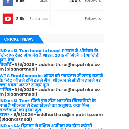
6.5k
1.00 k
Likes
Followers
2.8k
Subscribes
Followers
CRICKET NEWS
IND vs SL Test head to head: 11 साल से श्रीलंका के
खिलाफ टेस्ट में अजेय है भारत, 2015 में मिली थी आखिरी
हार, देखें
रिकॉर्ड
- 8/6/2026
- siddharth.rai@in.patrika.co
m (SiddharthRai)
WTC Final Scenario: भारत को फ़ाइनल में जगह बनाने
के लिए जीतने होंगे इतने मैच, श्रीलंका से सीरीज हारने पर
क्या पड़ेगा असर? समझें पूरा
गणित
- 8/6/2026
- siddharth.rai@in.patrika.co
m (SiddharthRai)
IND vs SL Test: सिर्फ इन तीन भारतीय खिलाड़ियों के
पास है श्रीलंका में टेस्ट खेलने का अनुभव, क्या फिर
बल्लेबाजों का होगा बुरा
हाल?
- 8/6/2026
- siddharth.rai@in.patrika.com
(SiddharthRai)
IND vs SA: दिसंबर में दक्षिण अफ्रीका का दौरा करेगी