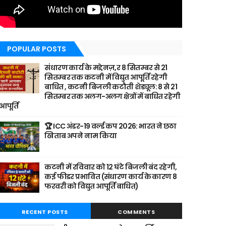
POPULAR POSTS
संधारण कार्य के मद्देनज़,र 8 सितम्बर से 21
सितम्बर तक कटनी में विद्युत आपूर्ति रहेगी
बाधित , कटनी बिजली कटौती शेड्यूल: 8 से 21
सितम्बर तक अलग-अलग क्षेत्रों में बाधित रहेगी
आपूर्ति
🏆 ICC अंडर-19 वर्ल्ड कप 2026: भारत ने छठा
खिताब अपने नाम किया
कटनी में रविवार को 12 घंटे बिजली बंद रहेगी,
कई फीडर प्रभावित (संधारण कार्य के कारण 8
फरवरी को विद्युत आपूर्ति बाधित)
RECENT POSTS
COMMENTS