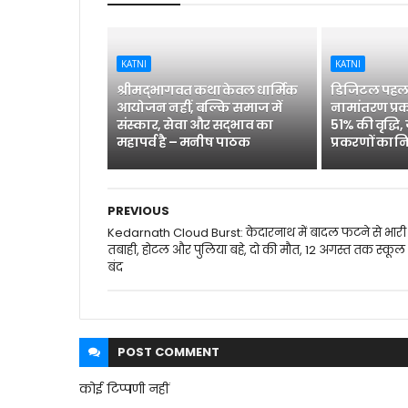
KATNI
KATNI
श्रीमद्भागवत कथा केवल धार्मिक
डिजिटल पहल 
आयोजन नहीं, बल्कि समाज में
नामांतरण प्रक
संस्कार, सेवा और सद्भाव का
51% की वृद्धि,
महापर्व है – मनीष पाठक
प्रकरणों का न
PREVIOUS
Kedarnath Cloud Burst: केदारनाथ में बादल फटने से भारी
तबाही, होटल और पुलिया बहे, दो की मौत, 12 अगस्त तक स्कूल
बंद
POST
COMMENT
कोई टिप्पणी नहीं