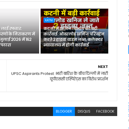
KATNI
लाई रफ्तार:
कटनी में खनिज विभाग की बड़ी
रणों के निराकरण में
कार्रवाई: ओवरलोड खनिज परिवहन
 जुलाई 2026 में 162
करते 2 हाइवा वाहन जब्त, कलेक्टर
िपटारा
न्यायालय में होगी कार्रवाई
NEXT
UPSC Aspirants Protest: भारी बारिश के बीच दिल्ली में जारी
यूपीएससी एस्पिरेंट्स का विरोध प्रदर्शन
BLOGGER
DISQUS
FACEBOOK