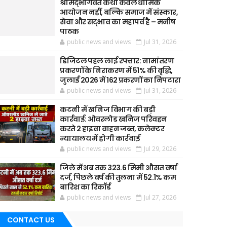
श्रीमद्भागवत कथा केवल धार्मिक
आयोजन नहीं, बल्कि समाज में संस्कार,
सेवा और सद्भाव का महापर्व है – मनीष
पाठक
public news and views
Jul 31, 2026
डिजिटल पहल लाई रफ्तार: नामांतरण
प्रकरणों के निराकरण में 51% की वृद्धि,
जुलाई 2026 में 162 प्रकरणों का निपटारा
public news and views
Jul 31, 2026
कटनी में खनिज विभाग की बड़ी
कार्रवाई: ओवरलोड खनिज परिवहन
करते 2 हाइवा वाहन जब्त, कलेक्टर
न्यायालय में होगी कार्रवाई
public news and views
Jul 29, 2026
जिले में अब तक 323.6 मिमी औसत वर्षा
दर्ज, पिछले वर्ष की तुलना में 52.1% कम
बारिश का रिकॉर्ड
public news and views
Jul 27, 2026
CONTACT US