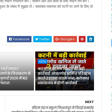
 स्थान निर्धारित करें। पार्किंग और ठेले वालों के लिए स्थान तय करें।
ार के संबंध में सुझाव लें। यातायात व्यवस्था को पटरी पर लाने के लिए दो
Facebook
Twitter
Google+
KATNI
लाई रफ्तार:
कटनी में खनिज विभाग की बड़ी
रणों के निराकरण में
कार्रवाई: ओवरलोड खनिज परिवहन
 जुलाई 2026 में 162
करते 2 हाइवा वाहन जब्त, कलेक्टर
िपटारा
न्यायालय में होगी कार्रवाई
NEXT
सीएम राइज स्कूल निशातपुरा में विदाई समारोह