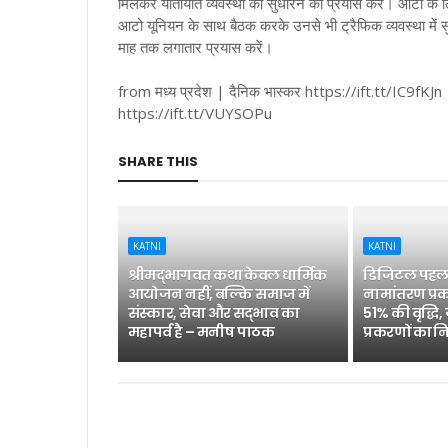
मिलकर यातायात व्यवस्था को सुधारने का प्रयास करें। आटो के लिए
आटो यूनियन के साथ बैठक करके उनसे भी ट्रैफिक व्यवस्था में सुध
माह तक लगातार प्रयास करें।
from मध्य प्रदेश | दैनिक भास्कर https://ift.tt/IC9fKJn
https://ift.tt/VUYSOPu
SHARE THIS
KATNI
KATNI
श्रीमद्भागवत कथा केवल धार्मिक
डिजिटल पहल 
आयोजन नहीं, बल्कि समाज में
नामांतरण प्रक
संस्कार, सेवा और सद्भाव का
51% की वृद्धि,
महापर्व है – मनीष पाठक
प्रकरणों का न