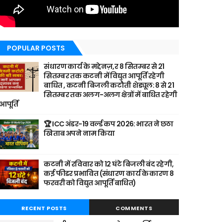
POPULAR POSTS
संधारण कार्य के मद्देनज़,र 8 सितम्बर से 21
सितम्बर तक कटनी में विद्युत आपूर्ति रहेगी
बाधित , कटनी बिजली कटौती शेड्यूल: 8 से 21
सितम्बर तक अलग-अलग क्षेत्रों में बाधित रहेगी
आपूर्ति
🏆 ICC अंडर-19 वर्ल्ड कप 2026: भारत ने छठा
खिताब अपने नाम किया
कटनी में रविवार को 12 घंटे बिजली बंद रहेगी,
कई फीडर प्रभावित (संधारण कार्य के कारण 8
फरवरी को विद्युत आपूर्ति बाधित)
RECENT POSTS
COMMENTS