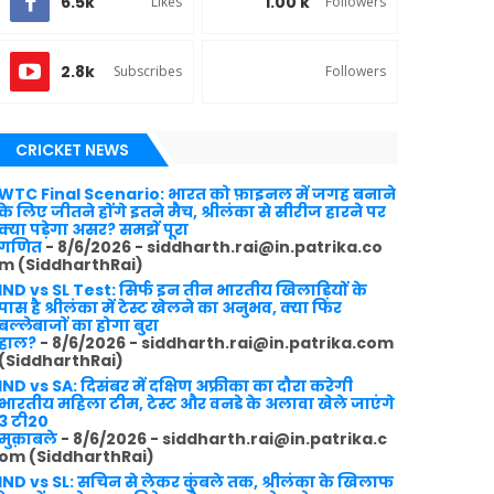
6.5k
1.00 k
Likes
Followers
2.8k
Subscribes
Followers
CRICKET NEWS
WTC Final Scenario: भारत को फ़ाइनल में जगह बनाने
के लिए जीतने होंगे इतने मैच, श्रीलंका से सीरीज हारने पर
क्या पड़ेगा असर? समझें पूरा
गणित
- 8/6/2026
- siddharth.rai@in.patrika.co
m (SiddharthRai)
IND vs SL Test: सिर्फ इन तीन भारतीय खिलाड़ियों के
पास है श्रीलंका में टेस्ट खेलने का अनुभव, क्या फिर
बल्लेबाजों का होगा बुरा
हाल?
- 8/6/2026
- siddharth.rai@in.patrika.com
(SiddharthRai)
IND vs SA: दिसंबर में दक्षिण अफ्रीका का दौरा करेगी
भारतीय महिला टीम, टेस्ट और वनडे के अलावा खेले जाएंगे
3 टी20
मुक़ाबले
- 8/6/2026
- siddharth.rai@in.patrika.c
om (SiddharthRai)
IND vs SL: सचिन से लेकर कुंबले तक, श्रीलंका के खिलाफ