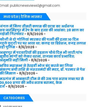
Email: publicnewsviews1@gmail.com
मध्य प्रदेश | दैनिक भास्कर
जंगल में मिला तीसरी क्लास की छात्रा का अर्धनग्न
शव:नरसिंहपुर में रेप के बाद हत्या की आशंका; 28 साल का
पड़ोसी गिरफ्तार
- 8/6/2026
-
फौजी ने दो गोलियां मारकर की पत्नी की हत्या:10 दिन
पहले छुट्‌टी पर घर आया था; कलह या डिप्रेशन, वजह तलाश
रही पुलिस
- 8/6/2026
-
अनूपपुर में पटवारियों की हड़ताल चौथे दिन भी जारी:पांच
सूत्रीय मांगों को लेकर धरना, राजस्व कार्य प्रभावित;
अनुमति नहीं मिली
- 8/6/2026
-
क्षत्रिय महासभा ने तेरहवीं भोज बंद करने का लिया
संकल्प:बची राशि से जरूरतमंदों की मदद, डॉ. परमार ने पेश
की मिसाल
- 8/6/2026
-
मऊगंज में आबकारी टीम ने की 315 पाव शराब जब्त:घर से
30,600 रुपए की अवैध शराब बरामद, केस
दर्ज
- 8/6/2026
-
CATEGORIES
AAGAR MALWA