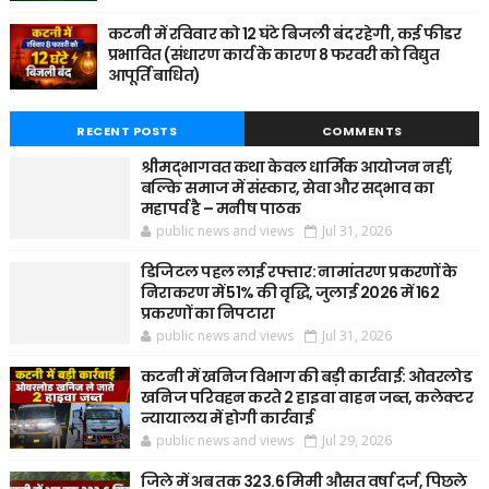
कटनी में रविवार को 12 घंटे बिजली बंद रहेगी, कई फीडर
प्रभावित (संधारण कार्य के कारण 8 फरवरी को विद्युत
आपूर्ति बाधित)
RECENT POSTS
COMMENTS
श्रीमद्भागवत कथा केवल धार्मिक आयोजन नहीं,
बल्कि समाज में संस्कार, सेवा और सद्भाव का
महापर्व है – मनीष पाठक
public news and views
Jul 31, 2026
डिजिटल पहल लाई रफ्तार: नामांतरण प्रकरणों के
निराकरण में 51% की वृद्धि, जुलाई 2026 में 162
प्रकरणों का निपटारा
public news and views
Jul 31, 2026
कटनी में खनिज विभाग की बड़ी कार्रवाई: ओवरलोड
खनिज परिवहन करते 2 हाइवा वाहन जब्त, कलेक्टर
न्यायालय में होगी कार्रवाई
public news and views
Jul 29, 2026
जिले में अब तक 323.6 मिमी औसत वर्षा दर्ज, पिछले