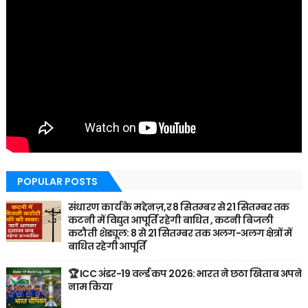
POPULAR POSTS
संधारण कार्य के मद्देनज़,र 8 सितम्बर से 21 सितम्बर तक
कटनी में विद्युत आपूर्ति रहेगी बाधित , कटनी बिजली
कटौती शेड्यूल: 8 से 21 सितम्बर तक अलग-अलग क्षेत्रों में
बाधित रहेगी आपूर्ति
🏆 ICC अंडर-19 वर्ल्ड कप 2026: भारत ने छठा खिताब अपने
नाम किया