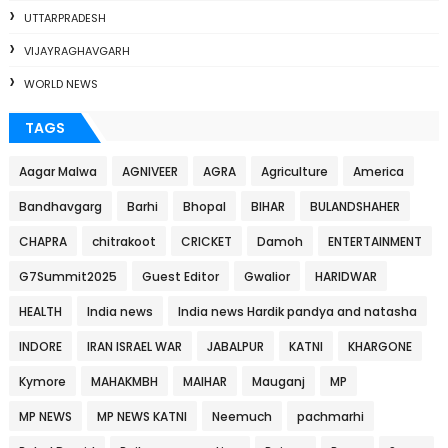
UTTARPRADESH
VIJAYRAGHAVGARH
WORLD NEWS
TAGS
Aagar Malwa
AGNIVEER
AGRA
Agriculture
America
Bandhavgarg
Barhi
Bhopal
BIHAR
BULANDSHAHER
CHAPRA
chitrakoot
CRICKET
Damoh
ENTERTAINMENT
G7Summit2025
Guest Editor
Gwalior
HARIDWAR
HEALTH
India news
India news Hardik pandya and natasha
INDORE
IRAN ISRAEL WAR
JABALPUR
KATNI
KHARGONE
Kymore
MAHAKMBH
MAIHAR
Mauganj
MP
MP NEWS
MP NEWS KATNI
Neemuch
pachmarhi