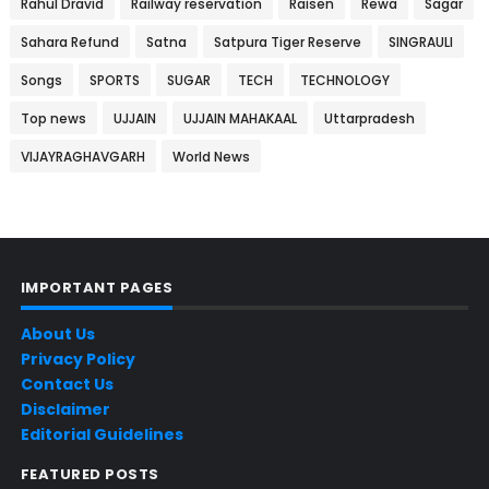
Rahul Dravid
Railway reservation
Raisen
Rewa
Sagar
Sahara Refund
Satna
Satpura Tiger Reserve
SINGRAULI
Songs
SPORTS
SUGAR
TECH
TECHNOLOGY
Top news
UJJAIN
UJJAIN MAHAKAAL
Uttarpradesh
VIJAYRAGHAVGARH
World News
IMPORTANT PAGES
About Us
Privacy Policy
Contact Us
Disclaimer
Editorial Guidelines
FEATURED POSTS