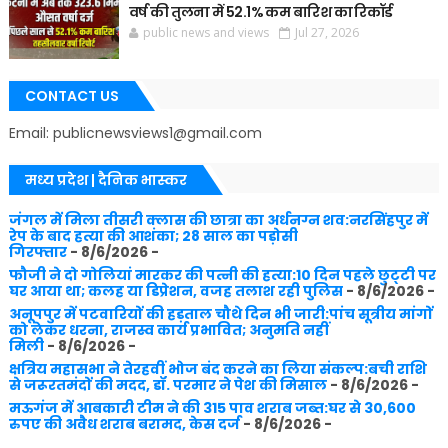
वर्ष की तुलना में 52.1% कम बारिश का रिकॉर्ड
public news and views
Jul 27, 2026
CONTACT US
Email: publicnewsviews1@gmail.com
मध्य प्रदेश | दैनिक भास्कर
जंगल में मिला तीसरी क्लास की छात्रा का अर्धनग्न शव:नरसिंहपुर में
रेप के बाद हत्या की आशंका; 28 साल का पड़ोसी
गिरफ्तार
- 8/6/2026
-
फौजी ने दो गोलियां मारकर की पत्नी की हत्या:10 दिन पहले छुट्‌टी पर
घर आया था; कलह या डिप्रेशन, वजह तलाश रही पुलिस
- 8/6/2026
-
अनूपपुर में पटवारियों की हड़ताल चौथे दिन भी जारी:पांच सूत्रीय मांगों
को लेकर धरना, राजस्व कार्य प्रभावित; अनुमति नहीं
मिली
- 8/6/2026
-
क्षत्रिय महासभा ने तेरहवीं भोज बंद करने का लिया संकल्प:बची राशि
से जरूरतमंदों की मदद, डॉ. परमार ने पेश की मिसाल
- 8/6/2026
-
मऊगंज में आबकारी टीम ने की 315 पाव शराब जब्त:घर से 30,600
रुपए की अवैध शराब बरामद, केस दर्ज
- 8/6/2026
-