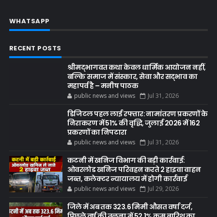
WHATSAPP
RECENT POSTS
श्रीमद्भागवत कथा केवल धार्मिक आयोजन नहीं,
बल्कि समाज में संस्कार, सेवा और सद्भाव का
महापर्व है – मनीष पाठक
public news and views
Jul 31, 2026
डिजिटल पहल लाई रफ्तार: नामांतरण प्रकरणों के
निराकरण में 51% की वृद्धि, जुलाई 2026 में 162
प्रकरणों का निपटारा
public news and views
Jul 31, 2026
कटनी में खनिज विभाग की बड़ी कार्रवाई:
ओवरलोड खनिज परिवहन करते 2 हाइवा वाहन
जब्त, कलेक्टर न्यायालय में होगी कार्रवाई
public news and views
Jul 29, 2026
जिले में अब तक 323.6 मिमी औसत वर्षा दर्ज,
पिछले वर्ष की तुलना में 52.1% कम बारिश का