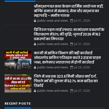
श्रीमद्भागवत कथा केवल धार्मिक आयोजन नहीं,
बल्कि समाज में संस्कार, सेवा और सद्भाव का
महापर्व है – मनीष पाठक
public news and views
Jul 31, 2026
डिजिटल पहल लाई रफ्तार: नामांतरण प्रकरणों के
निराकरण में 51% की वृद्धि, जुलाई 2026 में 162
प्रकरणों का निपटारा
public news and views
Jul 31, 2026
कटनी में खनिज विभाग की बड़ी कार्रवाई:
ओवरलोड खनिज परिवहन करते 2 हाइवा वाहन
जब्त, कलेक्टर न्यायालय में होगी कार्रवाई
public news and views
Jul 29, 2026
जिले में अब तक 323.6 मिमी औसत वर्षा दर्ज,
पिछले वर्ष की तुलना में 52.1% कम बारिश का
रिकॉर्ड
public news and views
Jul 27, 2026
RECENT POSTS