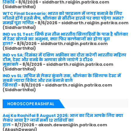
रिकॉर्ड
- 8/6/2026
- siddharth.rai@in.patrika.com
(SiddharthRai)
WTC Final Scenario: भारत को फ़ाइनल में जगह बनाने के लिए
जीतने होंगे इतने मैच, श्रीलंका से सीरीज हारने पर क्या पड़ेगा असर?
समझें पूरा गणित
- 8/6/2026
- siddharth.rai@in.patrika.com
(SiddharthRai)
IND vs SL Test: सिर्फ इन तीन भारतीय खिलाड़ियों के पास है श्रीलंका
में टेस्ट खेलने का अनुभव, क्या फिर बल्लेबाजों का होगा बुरा
हाल?
- 8/6/2026
- siddharth.rai@in.patrika.com
(SiddharthRai)
IND vs SA: दिसंबर में दक्षिण अफ्रीका का दौरा करेगी भारतीय महिला
टीम, टेस्ट और वनडे के अलावा खेले जाएंगे 3 टी20
मुक़ाबले
- 8/6/2026
- siddharth.rai@in.patrika.com
(SiddharthRai)
IND vs SL: सचिन से लेकर कुंबले तक, श्रीलंका के खिलाफ टेस्ट में
सबसे ज्यादा विकेट और रन बनाने वाले
खिलाड़ी
- 8/6/2026
- siddharth.rai@in.patrika.com
(SiddharthRai)
HOROSCOPE RASHIFAL
Aaj Ka Rashifal 8 August 2026: आज का दिन आपके लिए क्या
लेकर आया है? जानें सभी 12 राशियों का
हाल
- 8/7/2026
- akash.dewani@in.patrika.com
(AkashDewani)