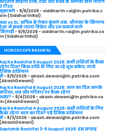
भारतीय महिला टीम, टेस्ट और वनडे के अलावा खेले जाएंगे
3 टी20
मुक़ाबले
- 8/6/2026
- siddharth.rai@in.patrika.c
om (SiddharthRai)
IND vs SL: सचिन से लेकर कुंबले तक, श्रीलंका के खिलाफ
टेस्ट में सबसे ज्यादा विकेट और रन बनाने वाले
खिलाड़ी
- 8/6/2026
- siddharth.rai@in.patrika.co
m (SiddharthRai)
HOROSCOPE RASHIFAL
Aaj Ka Rashifal 6 August 2026: सभी राशियों के कैसा
रहेगा दिन? किस राशि के लिए आ रहे शुभ संकेत, जाने
दैनिक राशिफल
में
- 8/5/2026
- akash.dewani@in.patrika.com
(AkashDewani)
Aaj Ka Rashifal 5 August 2026: आज का दिन आपके
करियर, धन और परिवार पर कैसा रहेगा
असर?
- 8/4/2026
- akash.dewani@in.patrika.co
m (AkashDewani)
Aaj Ka Rashifal 4 August 2026: सभी राशियों के लिए
कैसा रहेगा आज का दिन? पढ़ें दैनिक राशिफल
में
- 8/3/2026
- akash.dewani@in.patrika.com
(AkashDewani)
Saptahik Rashifal 3-9 August 2026: इस सप्ताह