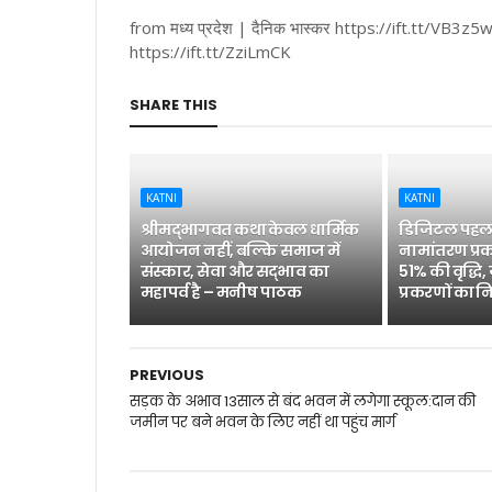
from मध्य प्रदेश | दैनिक भास्कर https://ift.tt/VB3z
https://ift.tt/ZziLmCK
SHARE THIS
KATNI
KATNI
श्रीमद्भागवत कथा केवल धार्मिक
डिजिटल पहल 
आयोजन नहीं, बल्कि समाज में
नामांतरण प्रक
संस्कार, सेवा और सद्भाव का
51% की वृद्धि,
महापर्व है – मनीष पाठक
प्रकरणों का न
PREVIOUS
सड़क के अभाव 13साल से बंद भवन में लगेगा स्कूल:दान की
जमीन पर बने भवन के लिए नहीं था पहुंच मार्ग