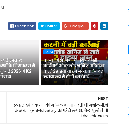
5wM
Facebook
Twitter
Google+
KATNI
लाई रफ्तार:
कटनी में खनिज विभाग की बड़ी
रणों के निराकरण में
कार्रवाई: ओवरलोड खनिज परिवहन
 जुलाई 2026 में 162
करते 2 हाइवा वाहन जब्त, कलेक्टर
िपटारा
न्यायालय में होगी कार्रवाई
NEXT
फ्राड से हर्बल कंपनी की मालिक बनना चाहती थी मंदाकिनी:दो
लाख का जूस बनवाकर खुद का फोटो लगाया, पोल खुली तो पी
लिया कीटनाशक