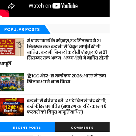
POPULAR POSTS
संधारण कार्य के मद्देनज़,र 8 सितम्बर से 21
सितम्बर तक कटनी में विद्युत आपूर्ति रहेगी
बाधित , कटनी बिजली कटौती शेड्यूल: 8 से 21
सितम्बर तक अलग-अलग क्षेत्रों में बाधित रहेगी
आपूर्ति
🏆 ICC अंडर-19 वर्ल्ड कप 2026: भारत ने छठा
खिताब अपने नाम किया
कटनी में रविवार को 12 घंटे बिजली बंद रहेगी,
कई फीडर प्रभावित (संधारण कार्य के कारण 8
फरवरी को विद्युत आपूर्ति बाधित)
RECENT POSTS
COMMENTS