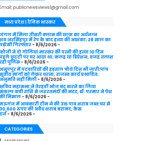
Email: publicnewsviews1@gmail.com
मध्य प्रदेश | दैनिक भास्कर
जंगल में मिला तीसरी क्लास की छात्रा का अर्धनग्न
शव:नरसिंहपुर में रेप के बाद हत्या की आशंका; 28 साल का
पड़ोसी गिरफ्तार
- 8/6/2026
-
फौजी ने दो गोलियां मारकर की पत्नी की हत्या:10 दिन
पहले छुट्‌टी पर घर आया था; कलह या डिप्रेशन, वजह तलाश
रही पुलिस
- 8/6/2026
-
अनूपपुर में पटवारियों की हड़ताल चौथे दिन भी जारी:पांच
सूत्रीय मांगों को लेकर धरना, राजस्व कार्य प्रभावित;
अनुमति नहीं मिली
- 8/6/2026
-
क्षत्रिय महासभा ने तेरहवीं भोज बंद करने का लिया
संकल्प:बची राशि से जरूरतमंदों की मदद, डॉ. परमार ने पेश
की मिसाल
- 8/6/2026
-
मऊगंज में आबकारी टीम ने की 315 पाव शराब जब्त:घर से
30,600 रुपए की अवैध शराब बरामद, केस
दर्ज
- 8/6/2026
-
CATEGORIES
AAGAR MALWA