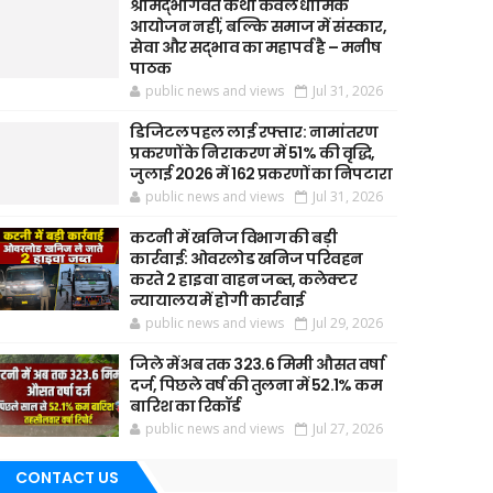
श्रीमद्भागवत कथा केवल धार्मिक
आयोजन नहीं, बल्कि समाज में संस्कार,
सेवा और सद्भाव का महापर्व है – मनीष
पाठक
public news and views
Jul 31, 2026
डिजिटल पहल लाई रफ्तार: नामांतरण
प्रकरणों के निराकरण में 51% की वृद्धि,
जुलाई 2026 में 162 प्रकरणों का निपटारा
public news and views
Jul 31, 2026
कटनी में खनिज विभाग की बड़ी
कार्रवाई: ओवरलोड खनिज परिवहन
करते 2 हाइवा वाहन जब्त, कलेक्टर
न्यायालय में होगी कार्रवाई
public news and views
Jul 29, 2026
जिले में अब तक 323.6 मिमी औसत वर्षा
दर्ज, पिछले वर्ष की तुलना में 52.1% कम
बारिश का रिकॉर्ड
public news and views
Jul 27, 2026
CONTACT US