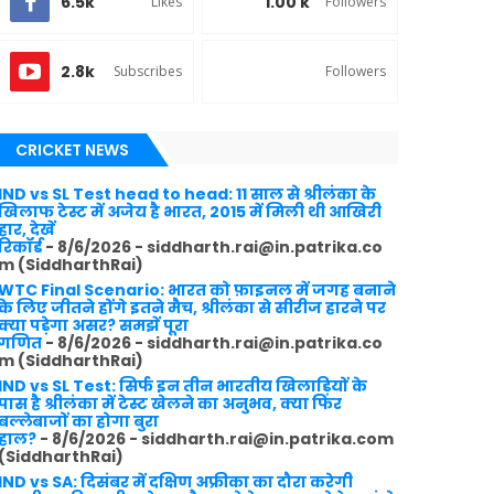
6.5k
1.00 k
Likes
Followers
2.8k
Subscribes
Followers
CRICKET NEWS
IND vs SL Test head to head: 11 साल से श्रीलंका के
खिलाफ टेस्ट में अजेय है भारत, 2015 में मिली थी आखिरी
हार, देखें
रिकॉर्ड
- 8/6/2026
- siddharth.rai@in.patrika.co
m (SiddharthRai)
WTC Final Scenario: भारत को फ़ाइनल में जगह बनाने
के लिए जीतने होंगे इतने मैच, श्रीलंका से सीरीज हारने पर
क्या पड़ेगा असर? समझें पूरा
गणित
- 8/6/2026
- siddharth.rai@in.patrika.co
m (SiddharthRai)
IND vs SL Test: सिर्फ इन तीन भारतीय खिलाड़ियों के
पास है श्रीलंका में टेस्ट खेलने का अनुभव, क्या फिर
बल्लेबाजों का होगा बुरा
हाल?
- 8/6/2026
- siddharth.rai@in.patrika.com
(SiddharthRai)
IND vs SA: दिसंबर में दक्षिण अफ्रीका का दौरा करेगी