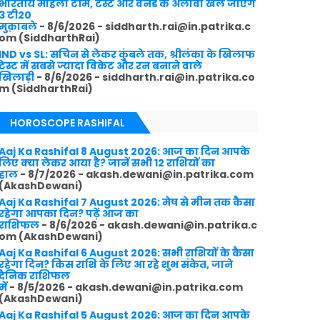
भारतीय महिला टीम, टेस्ट और वनडे के अलावा खेले जाएंगे
3 टी20
मुक़ाबले
- 8/6/2026
- siddharth.rai@in.patrika.c
om (SiddharthRai)
IND vs SL: सचिन से लेकर कुंबले तक, श्रीलंका के खिलाफ
टेस्ट में सबसे ज्यादा विकेट और रन बनाने वाले
खिलाड़ी
- 8/6/2026
- siddharth.rai@in.patrika.co
m (SiddharthRai)
HOROSCOPE RASHIFAL
Aaj Ka Rashifal 8 August 2026: आज का दिन आपके
लिए क्या लेकर आया है? जानें सभी 12 राशियों का
हाल
- 8/7/2026
- akash.dewani@in.patrika.com
(AkashDewani)
Aaj Ka Rashifal 7 August 2026: मेष से मीन तक कैसा
रहेगा आपका दिन? पढ़ें आज का
राशिफल
- 8/6/2026
- akash.dewani@in.patrika.c
om (AkashDewani)
Aaj Ka Rashifal 6 August 2026: सभी राशियों के कैसा
रहेगा दिन? किस राशि के लिए आ रहे शुभ संकेत, जाने
दैनिक राशिफल
में
- 8/5/2026
- akash.dewani@in.patrika.com
(AkashDewani)
Aaj Ka Rashifal 5 August 2026: आज का दिन आपके