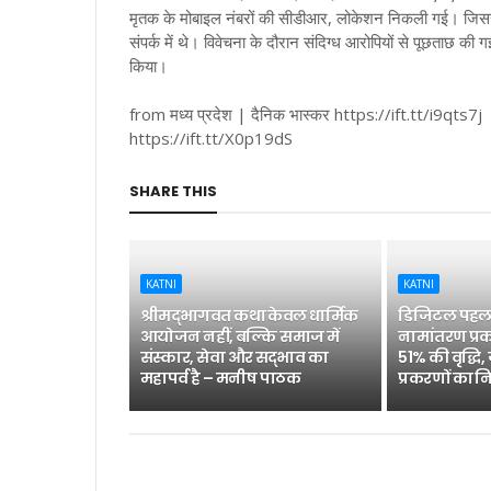
मृतक के मोबाइल नंबरों की सीडीआर, लोकेशन निकली गई। जिससे
संपर्क में थे। विवेचना के दौरान संदिग्ध आरोपियों से पूछताछ की
किया।
from मध्य प्रदेश | दैनिक भास्कर https://ift.tt/i9qts7j
https://ift.tt/X0p19dS
SHARE THIS
KATNI
KATNI
श्रीमद्भागवत कथा केवल धार्मिक
डिजिटल पहल 
आयोजन नहीं, बल्कि समाज में
नामांतरण प्रक
संस्कार, सेवा और सद्भाव का
51% की वृद्धि,
महापर्व है – मनीष पाठक
प्रकरणों का न