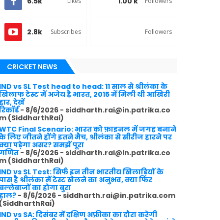
6.5k
1.00 k
Likes
Followers
2.8k
Subscribes
Followers
CRICKET NEWS
IND vs SL Test head to head: 11 साल से श्रीलंका के
खिलाफ टेस्ट में अजेय है भारत, 2015 में मिली थी आखिरी
हार, देखें
रिकॉर्ड
- 8/6/2026
- siddharth.rai@in.patrika.co
m (SiddharthRai)
WTC Final Scenario: भारत को फ़ाइनल में जगह बनाने
के लिए जीतने होंगे इतने मैच, श्रीलंका से सीरीज हारने पर
क्या पड़ेगा असर? समझें पूरा
गणित
- 8/6/2026
- siddharth.rai@in.patrika.co
m (SiddharthRai)
IND vs SL Test: सिर्फ इन तीन भारतीय खिलाड़ियों के
पास है श्रीलंका में टेस्ट खेलने का अनुभव, क्या फिर
बल्लेबाजों का होगा बुरा
हाल?
- 8/6/2026
- siddharth.rai@in.patrika.com
(SiddharthRai)
IND vs SA: दिसंबर में दक्षिण अफ्रीका का दौरा करेगी