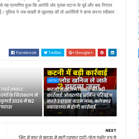
 यह प्रमाणित हुआ कि आरोपी ओर मृतक घटना के पूर्व और बाद निरंतर
 गई। पुलिस ने जब सख्ती से पूछताछ की तो आरोपियों ने हत्या करना स्वीकार
Facebook
Twitter
Google+
KATNI
लाई रफ्तार:
कटनी में खनिज विभाग की बड़ी
रणों के निराकरण में
कार्रवाई: ओवरलोड खनिज परिवहन
 जुलाई 2026 में 162
करते 2 हाइवा वाहन जब्त, कलेक्टर
िपटारा
न्यायालय में होगी कार्रवाई
NEXT
भिंड में कार ने बाइक में मारी टक्कर:दादी-पोता गंभीर रूप से