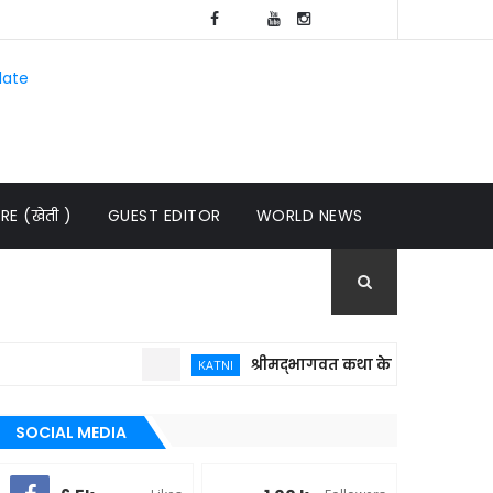
late
E (खेती )
GUEST EDITOR
WORLD NEWS
श्रीमद्भागवत कथा केवल धार्मिक आयोजन नहीं
KATNI
SOCIAL MEDIA