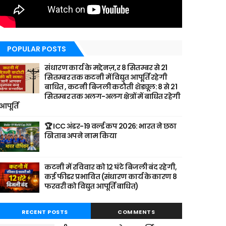
POPULAR POSTS
संधारण कार्य के मद्देनज़,र 8 सितम्बर से 21
सितम्बर तक कटनी में विद्युत आपूर्ति रहेगी
बाधित , कटनी बिजली कटौती शेड्यूल: 8 से 21
सितम्बर तक अलग-अलग क्षेत्रों में बाधित रहेगी
आपूर्ति
🏆 ICC अंडर-19 वर्ल्ड कप 2026: भारत ने छठा
खिताब अपने नाम किया
कटनी में रविवार को 12 घंटे बिजली बंद रहेगी,
कई फीडर प्रभावित (संधारण कार्य के कारण 8
फरवरी को विद्युत आपूर्ति बाधित)
RECENT POSTS
COMMENTS