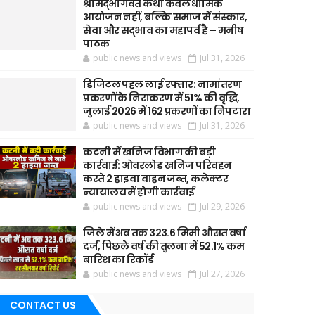
श्रीमद्भागवत कथा केवल धार्मिक
आयोजन नहीं, बल्कि समाज में संस्कार,
सेवा और सद्भाव का महापर्व है – मनीष
पाठक
public news and views
Jul 31, 2026
डिजिटल पहल लाई रफ्तार: नामांतरण
प्रकरणों के निराकरण में 51% की वृद्धि,
जुलाई 2026 में 162 प्रकरणों का निपटारा
public news and views
Jul 31, 2026
कटनी में खनिज विभाग की बड़ी
कार्रवाई: ओवरलोड खनिज परिवहन
करते 2 हाइवा वाहन जब्त, कलेक्टर
न्यायालय में होगी कार्रवाई
public news and views
Jul 29, 2026
जिले में अब तक 323.6 मिमी औसत वर्षा
दर्ज, पिछले वर्ष की तुलना में 52.1% कम
बारिश का रिकॉर्ड
public news and views
Jul 27, 2026
CONTACT US