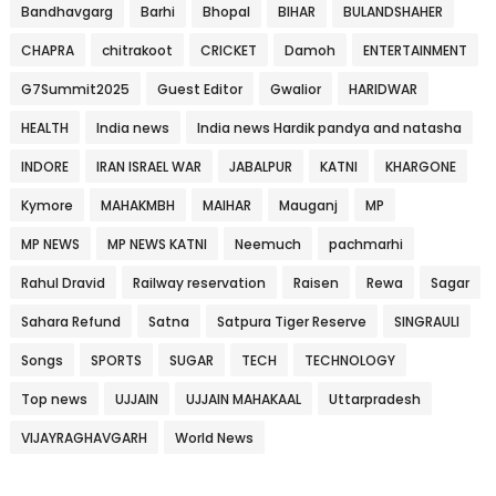
Bandhavgarg
Barhi
Bhopal
BIHAR
BULANDSHAHER
CHAPRA
chitrakoot
CRICKET
Damoh
ENTERTAINMENT
G7Summit2025
Guest Editor
Gwalior
HARIDWAR
HEALTH
India news
India news Hardik pandya and natasha
INDORE
IRAN ISRAEL WAR
JABALPUR
KATNI
KHARGONE
Kymore
MAHAKMBH
MAIHAR
Mauganj
MP
MP NEWS
MP NEWS KATNI
Neemuch
pachmarhi
Rahul Dravid
Railway reservation
Raisen
Rewa
Sagar
Sahara Refund
Satna
Satpura Tiger Reserve
SINGRAULI
Songs
SPORTS
SUGAR
TECH
TECHNOLOGY
Top news
UJJAIN
UJJAIN MAHAKAAL
Uttarpradesh
VIJAYRAGHAVGARH
World News