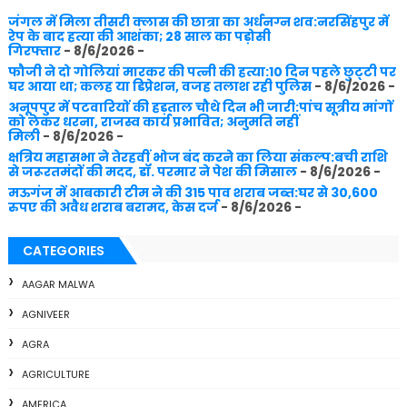
जंगल में मिला तीसरी क्लास की छात्रा का अर्धनग्न शव:नरसिंहपुर में
रेप के बाद हत्या की आशंका; 28 साल का पड़ोसी
गिरफ्तार
- 8/6/2026
-
फौजी ने दो गोलियां मारकर की पत्नी की हत्या:10 दिन पहले छुट्‌टी पर
घर आया था; कलह या डिप्रेशन, वजह तलाश रही पुलिस
- 8/6/2026
-
अनूपपुर में पटवारियों की हड़ताल चौथे दिन भी जारी:पांच सूत्रीय मांगों
को लेकर धरना, राजस्व कार्य प्रभावित; अनुमति नहीं
मिली
- 8/6/2026
-
क्षत्रिय महासभा ने तेरहवीं भोज बंद करने का लिया संकल्प:बची राशि
से जरूरतमंदों की मदद, डॉ. परमार ने पेश की मिसाल
- 8/6/2026
-
मऊगंज में आबकारी टीम ने की 315 पाव शराब जब्त:घर से 30,600
रुपए की अवैध शराब बरामद, केस दर्ज
- 8/6/2026
-
CATEGORIES
AAGAR MALWA
AGNIVEER
AGRA
AGRICULTURE
AMERICA