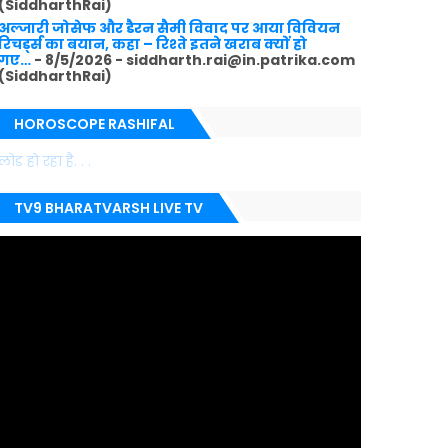
(SiddharthRai)
अल्जारी जोसेफ और डैरन सैमी विवाद पर आया विवियन
रिचर्ड्स का बयान, कहा – रिश्ते इतने खराब क्यों हो
गए…
- 8/5/2026
- siddharth.rai@in.patrika.com
(SiddharthRai)
HOROSCOPE RASHIFAL
लोड हो रहा है. . .
TV9 BHARATVARSH LIVE TV