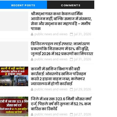
RECENT POSTS
COMMENTS
श्रीमद्भागवत कथा केवल धार्मिक
आयोजन नहीं, बल्कि समाज में संस्कार,
सेवा और सद्भाव का महापर्व है – मनीष
पाठक
public news and views
Jul 31, 2026
डिजिटल पहल लाई रफ्तार: नामांतरण
प्रकरणों के निराकरण में 51% की वृद्धि,
जुलाई 2026 में 162 प्रकरणों का निपटारा
public news and views
Jul 31, 2026
कटनी में खनिज विभाग की बड़ी
कार्रवाई: ओवरलोड खनिज परिवहन
करते 2 हाइवा वाहन जब्त, कलेक्टर
न्यायालय में होगी कार्रवाई
public news and views
Jul 29, 2026
जिले में अब तक 323.6 मिमी औसत वर्षा
दर्ज, पिछले वर्ष की तुलना में 52.1% कम
बारिश का रिकॉर्ड
public news and views
Jul 27, 2026