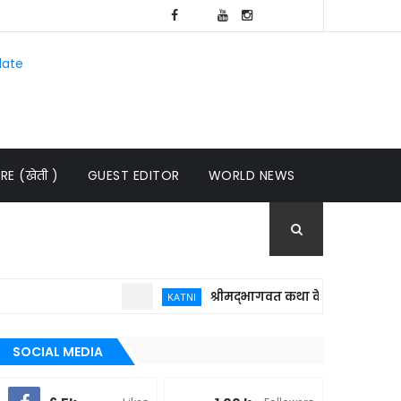
late
E (खेती )
GUEST EDITOR
WORLD NEWS
श्रीमद्भागवत कथा केवल धार्मिक आयोजन नही
KATNI
SOCIAL MEDIA