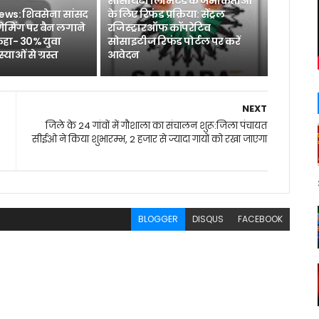
सोसायटी लिमिटेड के जमाकर्ताओं
ews: शिवसेना सांसद
के लिए रिफंड प्रक्रिया: सेंट्रल
मिंग पर बैन लगाने
रजिस्ट्रार ऑफ कॉपरेटिव
कहा- 30% युवा
सोसाइटीज रिफंड पोर्टल पर करें
ाओं से ग्रस्त
आवेदन
NEXT
जिले के 24 गांवों में गौशाला का संचालन शुरू:जिला पंचायत
सीईओ ने किया शुभारम्भ, 2 हजार से ज्यादा गायों को रखा जाएगा
BLOGGER
DISQUS
FACEBOOK