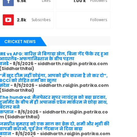
6.5k
1.00 k
Likes
Followers
2.8k
Subscribes
Followers
CRICKET NEWS
IRE vs AFG: बारिश ने बिगाड़ा खेल, बिना गेंद फेंके रद्द हुआ
आयरलैंड-अफगानिस्तान के बीच पहला
वनडे
- 8/5/2026
- siddharth.rai@in.patrika.com
(SiddharthRai)
“मैं खुद टीम नहीं छोडूंगा, आपको ड्रॉप करना है तो कर दो”,
BCCI को रोहित शर्मा का खुला
संदेश
- 8/5/2026
- siddharth.rai@in.patrika.com
(SiddharthRai)
The hundred: मैनचेस्टर सुपर जायंट्स को बड़ा झटका,
टूर्नामेंट के बीच में ही अचानक एडेन मार्करम ने छोड़ा साथ,
बटलर बने
कप्तान
- 8/5/2026
- siddharth.rai@in.patrika.co
m (SiddharthRai)
जसप्रीत बुमराह को एक साल का ब्रेक दो, शमी और भुवी की
वापसी कराओ, पूर्व तेज गेंदबाज ने दिया बाड़ा
बयान
- 8/5/2026
- siddharth.rai@in.patrika.com