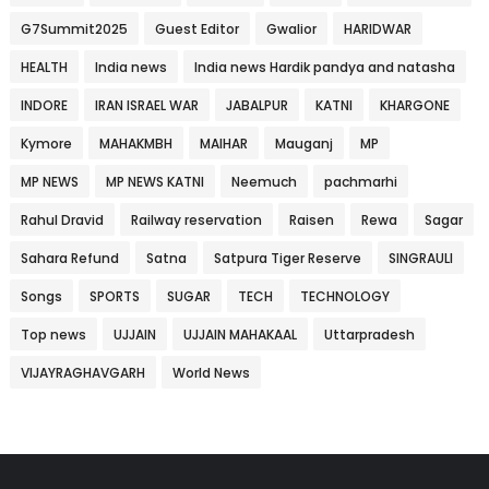
G7Summit2025
Guest Editor
Gwalior
HARIDWAR
HEALTH
India news
India news Hardik pandya and natasha
INDORE
IRAN ISRAEL WAR
JABALPUR
KATNI
KHARGONE
Kymore
MAHAKMBH
MAIHAR
Mauganj
MP
MP NEWS
MP NEWS KATNI
Neemuch
pachmarhi
Rahul Dravid
Railway reservation
Raisen
Rewa
Sagar
Sahara Refund
Satna
Satpura Tiger Reserve
SINGRAULI
Songs
SPORTS
SUGAR
TECH
TECHNOLOGY
Top news
UJJAIN
UJJAIN MAHAKAAL
Uttarpradesh
VIJAYRAGHAVGARH
World News