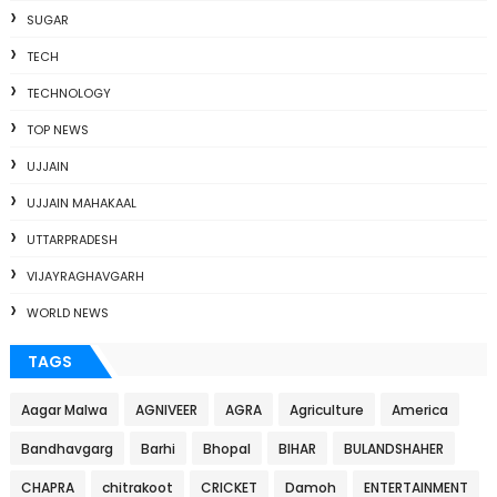
SUGAR
TECH
TECHNOLOGY
TOP NEWS
UJJAIN
UJJAIN MAHAKAAL
UTTARPRADESH
VIJAYRAGHAVGARH
WORLD NEWS
TAGS
Aagar Malwa
AGNIVEER
AGRA
Agriculture
America
Bandhavgarg
Barhi
Bhopal
BIHAR
BULANDSHAHER
CHAPRA
chitrakoot
CRICKET
Damoh
ENTERTAINMENT