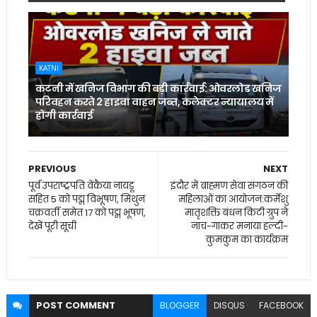
KATNI
कटनी में खनिज विभाग की बड़ी कार्रवाई: ओवरलोड खनिज
परिवहन करते 2 हाइवा वाहन जब्त, कलेक्टर न्यायालय में
होगी कार्रवाई
PREVIOUS
NEXT
पूर्व उपराष्ट्रपति वेंकैया नायडू
इंदौर में ब्राह्मण सेवा संगठन की
सहित 5 को पद्म विभूषण, मिथुन
महिलाओं का आयोजन:कर्मेशु
चक्रवर्ती समेत 17 को पद्म भूषण,
मातृशक्ति बंधन किटी ग्रुप ने
देखें पूरी सूची
नाच-गाकर मनाया हल्दी-
कुमकुम का कार्यक्रम
POST
COMMENT
BLOGGER
DISQUS
FACEBOOK