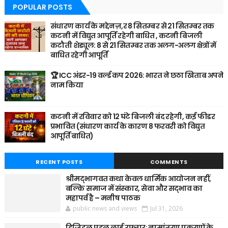
POPULAR POSTS
संधारण कार्य के मद्देनज़,र 8 सितम्बर से 21 सितम्बर तक
कटनी में विद्युत आपूर्ति रहेगी बाधित , कटनी बिजली
कटौती शेड्यूल: 8 से 21 सितम्बर तक अलग-अलग क्षेत्रों में
बाधित रहेगी आपूर्ति
🏆 ICC अंडर-19 वर्ल्ड कप 2026: भारत ने छठा खिताब अपने
नाम किया
कटनी में रविवार को 12 घंटे बिजली बंद रहेगी, कई फीडर
प्रभावित (संधारण कार्य के कारण 8 फरवरी को विद्युत
आपूर्ति बाधित)
RECENT POSTS
COMMENTS
श्रीमद्भागवत कथा केवल धार्मिक आयोजन नहीं,
बल्कि समाज में संस्कार, सेवा और सद्भाव का
महापर्व है – मनीष पाठक
public news and views
Jul 31, 2026
डिजिटल पहल लाई रफ्तार: नामांतरण प्रकरणों के