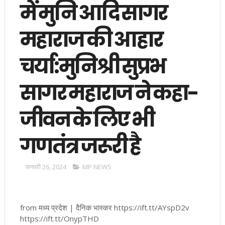
में मुनि आदि सागर
महाराज की आहार
चर्या:मुनिश्री सुप्रभ
सागर महाराज ने कहा-
जीवन के लिए भी
गणतंत्र जरूरी है
जनवरी 26, 2024
MP NEWS
from मध्य प्रदेश | दैनिक भास्कर https://ift.tt/AYspD2v
https://ift.tt/OnypTHD