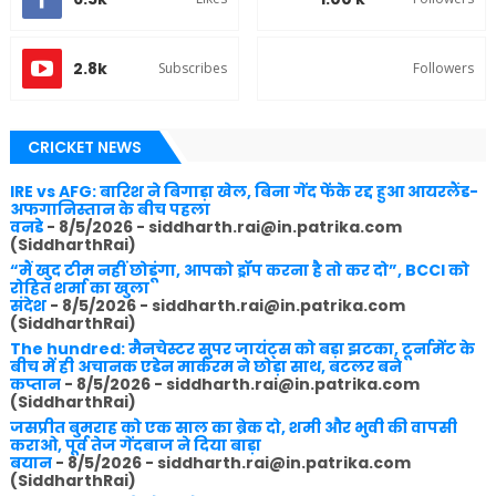
2.8k
Subscribes
Followers
CRICKET NEWS
IRE vs AFG: बारिश ने बिगाड़ा खेल, बिना गेंद फेंके रद्द हुआ आयरलैंड-
अफगानिस्तान के बीच पहला
वनडे
- 8/5/2026
- siddharth.rai@in.patrika.com
(SiddharthRai)
“मैं खुद टीम नहीं छोडूंगा, आपको ड्रॉप करना है तो कर दो”, BCCI को
रोहित शर्मा का खुला
संदेश
- 8/5/2026
- siddharth.rai@in.patrika.com
(SiddharthRai)
The hundred: मैनचेस्टर सुपर जायंट्स को बड़ा झटका, टूर्नामेंट के
बीच में ही अचानक एडेन मार्करम ने छोड़ा साथ, बटलर बने
कप्तान
- 8/5/2026
- siddharth.rai@in.patrika.com
(SiddharthRai)
जसप्रीत बुमराह को एक साल का ब्रेक दो, शमी और भुवी की वापसी
कराओ, पूर्व तेज गेंदबाज ने दिया बाड़ा
बयान
- 8/5/2026
- siddharth.rai@in.patrika.com
(SiddharthRai)