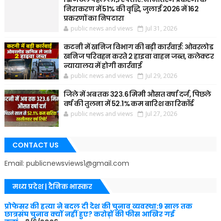
निराकरण में 51% की वृद्धि, जुलाई 2026 में 162
प्रकरणों का निपटारा
public news and views
Jul 31, 2026
कटनी में खनिज विभाग की बड़ी कार्रवाई: ओवरलोड
खनिज परिवहन करते 2 हाइवा वाहन जब्त, कलेक्टर
न्यायालय में होगी कार्रवाई
public news and views
Jul 29, 2026
जिले में अब तक 323.6 मिमी औसत वर्षा दर्ज, पिछले
वर्ष की तुलना में 52.1% कम बारिश का रिकॉर्ड
public news and views
Jul 27, 2026
CONTACT US
Email: publicnewsviews1@gmail.com
मध्य प्रदेश | दैनिक भास्कर
प्रोफेसर की हत्या ने बदल दी देश की चुनाव व्यवस्था:9 साल तक
छात्रसंघ चुनाव क्यों नहीं हुए? करोड़ों की फीस आखिर गई