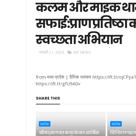
कलम और माइक थामन
सफाई:प्राण प्रतिष्ठा
स्वच्छता अभियान
जनवरी 21, 2024
MP NEWS
from मध्य प्रदेश | दैनिक भास्कर https://ift.tt/ojCPya
https://ift.tt/gfU9A0v
SHARE THIS
KATNI
KATNI
श्रीमद्भागवत कथा केवल धार्मिक
डिजिटल पहल 