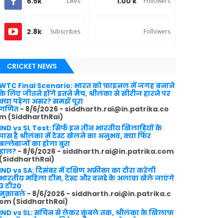
6.5k
1.00 k
Likes
Followers
2.8k
Subscribes
Followers
CRICKET NEWS
WTC Final Scenario: भारत को फ़ाइनल में जगह बनाने
के लिए जीतने होंगे इतने मैच, श्रीलंका से सीरीज हारने पर
क्या पड़ेगा असर? समझें पूरा
गणित
- 8/6/2026
- siddharth.rai@in.patrika.co
m (SiddharthRai)
IND vs SL Test: सिर्फ इन तीन भारतीय खिलाड़ियों के
पास है श्रीलंका में टेस्ट खेलने का अनुभव, क्या फिर
बल्लेबाजों का होगा बुरा
हाल?
- 8/6/2026
- siddharth.rai@in.patrika.com
(SiddharthRai)
IND vs SA: दिसंबर में दक्षिण अफ्रीका का दौरा करेगी
भारतीय महिला टीम, टेस्ट और वनडे के अलावा खेले जाएंगे
3 टी20
मुक़ाबले
- 8/6/2026
- siddharth.rai@in.patrika.c
om (SiddharthRai)
IND vs SL: सचिन से लेकर कुंबले तक, श्रीलंका के खिलाफ