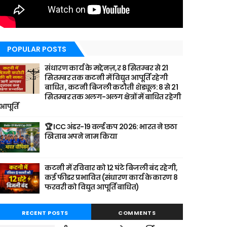
POPULAR POSTS
संधारण कार्य के मद्देनज़,र 8 सितम्बर से 21
सितम्बर तक कटनी में विद्युत आपूर्ति रहेगी
बाधित , कटनी बिजली कटौती शेड्यूल: 8 से 21
सितम्बर तक अलग-अलग क्षेत्रों में बाधित रहेगी
आपूर्ति
🏆 ICC अंडर-19 वर्ल्ड कप 2026: भारत ने छठा
खिताब अपने नाम किया
कटनी में रविवार को 12 घंटे बिजली बंद रहेगी,
कई फीडर प्रभावित (संधारण कार्य के कारण 8
फरवरी को विद्युत आपूर्ति बाधित)
RECENT POSTS
COMMENTS