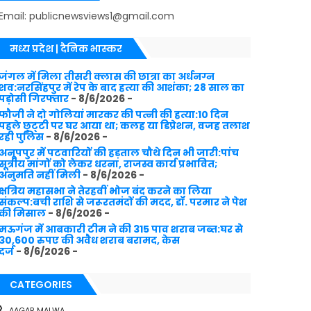
Email: publicnewsviews1@gmail.com
मध्य प्रदेश | दैनिक भास्कर
जंगल में मिला तीसरी क्लास की छात्रा का अर्धनग्न
शव:नरसिंहपुर में रेप के बाद हत्या की आशंका; 28 साल का
पड़ोसी गिरफ्तार
- 8/6/2026
-
फौजी ने दो गोलियां मारकर की पत्नी की हत्या:10 दिन
पहले छुट्‌टी पर घर आया था; कलह या डिप्रेशन, वजह तलाश
रही पुलिस
- 8/6/2026
-
अनूपपुर में पटवारियों की हड़ताल चौथे दिन भी जारी:पांच
सूत्रीय मांगों को लेकर धरना, राजस्व कार्य प्रभावित;
अनुमति नहीं मिली
- 8/6/2026
-
क्षत्रिय महासभा ने तेरहवीं भोज बंद करने का लिया
संकल्प:बची राशि से जरूरतमंदों की मदद, डॉ. परमार ने पेश
की मिसाल
- 8/6/2026
-
मऊगंज में आबकारी टीम ने की 315 पाव शराब जब्त:घर से
30,600 रुपए की अवैध शराब बरामद, केस
दर्ज
- 8/6/2026
-
CATEGORIES
AAGAR MALWA