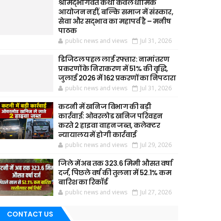
श्रीमद्भागवत कथा केवल धार्मिक
आयोजन नहीं, बल्कि समाज में संस्कार,
सेवा और सद्भाव का महापर्व है – मनीष
पाठक
public news and views
Jul 31, 2026
डिजिटल पहल लाई रफ्तार: नामांतरण
प्रकरणों के निराकरण में 51% की वृद्धि,
जुलाई 2026 में 162 प्रकरणों का निपटारा
public news and views
Jul 31, 2026
कटनी में खनिज विभाग की बड़ी
कार्रवाई: ओवरलोड खनिज परिवहन
करते 2 हाइवा वाहन जब्त, कलेक्टर
न्यायालय में होगी कार्रवाई
public news and views
Jul 29, 2026
जिले में अब तक 323.6 मिमी औसत वर्षा
दर्ज, पिछले वर्ष की तुलना में 52.1% कम
बारिश का रिकॉर्ड
public news and views
Jul 27, 2026
CONTACT US