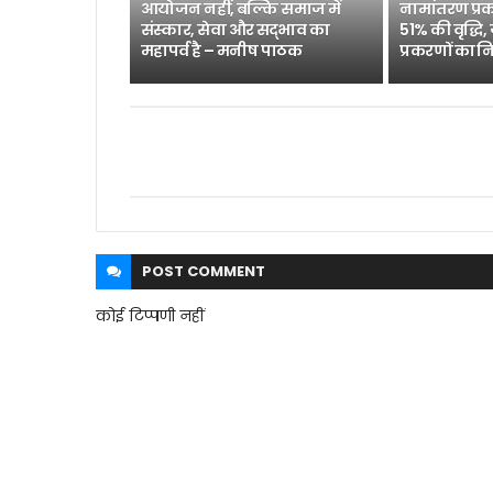
आयोजन नहीं, बल्कि समाज में
नामांतरण प्रक
संस्कार, सेवा और सद्भाव का
51% की वृद्धि,
महापर्व है – मनीष पाठक
प्रकरणों का न
POST
COMMENT
कोई टिप्पणी नहीं