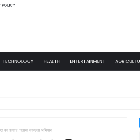
Y POLICY
TECHNOLOGY
HEALTH
ENTERTAINMENT
AGRICULTUR
 नाम अब महान संतों के नाम पर, सामाजिक समरसता की नई पहल
्ठा का उत्साह, चलाया स्वच्छता अभियान