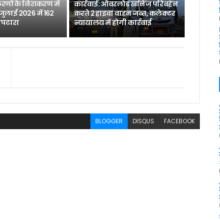
रणों के निराकरण में
कार्रवाई: ओवरलोड खनिज परिवहन
 जुलाई 2026 में 162
करते 2 हाइवा वाहन जब्त, कलेक्टर
िपटारा
न्यायालय में होगी कार्रवाई
BLOGGER
DISQUS
FACEBOOK