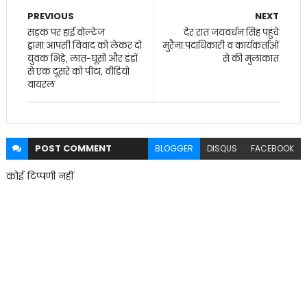
PREVIOUS
NEXT
सड़क पर हाई वोल्टेज
देर रात जयवर्धन सिंह पहुंचे
ड्रामा:आपसी विवाद को लेकर दो
मुरैना:पदाधिकारी व कार्यकर्ताओं
युवक भिड़े, लात-घूसों और डंडों
से की मुलाकात
से एक दूसरे को पीटा, वीडियो
वायरल
POST
COMMENT
BLOGGER
DISQUS
FACEBOOK
कोई टिप्पणी नहीं