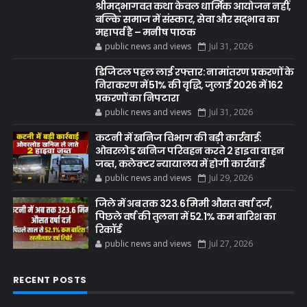
श्रीमद्भागवत कथा केवल धार्मिक आयोजन नहीं,
बल्कि समाज में संस्कार, सेवा और सद्भाव का
महापर्व है – मनीष पाठक
public news and views
Jul 31, 2026
डिजिटल पहल लाई रफ्तार: नामांतरण प्रकरणों के
निराकरण में 51% की वृद्धि, जुलाई 2026 में 162
प्रकरणों का निपटारा
public news and views
Jul 31, 2026
कटनी में खनिज विभाग की बड़ी कार्रवाई:
ओवरलोड खनिज परिवहन करते 2 हाइवा वाहन
जब्त, कलेक्टर न्यायालय में होगी कार्रवाई
public news and views
Jul 29, 2026
जिले में अब तक 323.6 मिमी औसत वर्षा दर्ज,
पिछले वर्ष की तुलना में 52.1% कम बारिश का
रिकॉर्ड
public news and views
Jul 27, 2026
RECENT POSTS