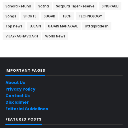
Sahara Refund
Satna
Satpura Tiger Reserve
SINGRAULI
Songs
SPORTS
SUGAR
TECH
TECHNOLOGY
Top news
UJJAIN
UJJAIN MAHAKAAL
Uttarpradesh
VIJAYRAGHAVGARH
World News
IMPORTANT PAGES
About Us
Privacy Policy
Contact Us
Disclaimer
Editorial Guidelines
FEATURED POSTS