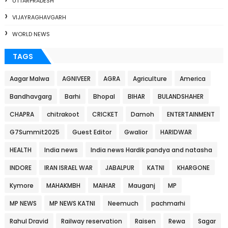
UTTARPRADESH
VIJAYRAGHAVGARH
WORLD NEWS
TAGS
Aagar Malwa
AGNIVEER
AGRA
Agriculture
America
Bandhavgarg
Barhi
Bhopal
BIHAR
BULANDSHAHER
CHAPRA
chitrakoot
CRICKET
Damoh
ENTERTAINMENT
G7Summit2025
Guest Editor
Gwalior
HARIDWAR
HEALTH
India news
India news Hardik pandya and natasha
INDORE
IRAN ISRAEL WAR
JABALPUR
KATNI
KHARGONE
Kymore
MAHAKMBH
MAIHAR
Mauganj
MP
MP NEWS
MP NEWS KATNI
Neemuch
pachmarhi
Rahul Dravid
Railway reservation
Raisen
Rewa
Sagar