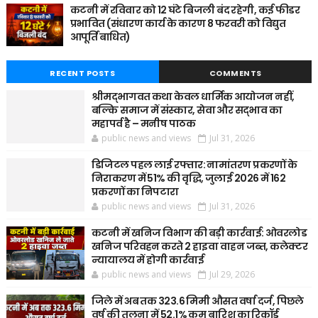
कटनी में रविवार को 12 घंटे बिजली बंद रहेगी, कई फीडर
प्रभावित (संधारण कार्य के कारण 8 फरवरी को विद्युत
आपूर्ति बाधित)
RECENT POSTS
COMMENTS
श्रीमद्भागवत कथा केवल धार्मिक आयोजन नहीं,
बल्कि समाज में संस्कार, सेवा और सद्भाव का
महापर्व है – मनीष पाठक
public news and views
Jul 31, 2026
डिजिटल पहल लाई रफ्तार: नामांतरण प्रकरणों के
निराकरण में 51% की वृद्धि, जुलाई 2026 में 162
प्रकरणों का निपटारा
public news and views
Jul 31, 2026
कटनी में खनिज विभाग की बड़ी कार्रवाई: ओवरलोड
खनिज परिवहन करते 2 हाइवा वाहन जब्त, कलेक्टर
न्यायालय में होगी कार्रवाई
public news and views
Jul 29, 2026
जिले में अब तक 323.6 मिमी औसत वर्षा दर्ज, पिछले
वर्ष की तुलना में 52.1% कम बारिश का रिकॉर्ड