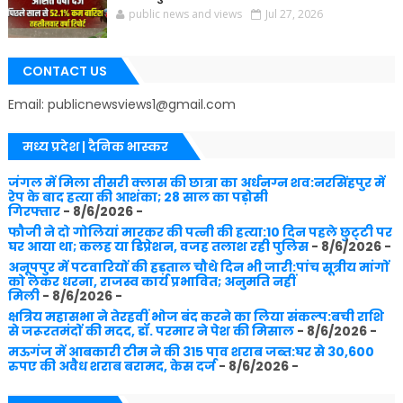
public news and views
Jul 27, 2026
CONTACT US
Email: publicnewsviews1@gmail.com
मध्य प्रदेश | दैनिक भास्कर
जंगल में मिला तीसरी क्लास की छात्रा का अर्धनग्न शव:नरसिंहपुर में
रेप के बाद हत्या की आशंका; 28 साल का पड़ोसी
गिरफ्तार
- 8/6/2026
-
फौजी ने दो गोलियां मारकर की पत्नी की हत्या:10 दिन पहले छुट्‌टी पर
घर आया था; कलह या डिप्रेशन, वजह तलाश रही पुलिस
- 8/6/2026
-
अनूपपुर में पटवारियों की हड़ताल चौथे दिन भी जारी:पांच सूत्रीय मांगों
को लेकर धरना, राजस्व कार्य प्रभावित; अनुमति नहीं
मिली
- 8/6/2026
-
क्षत्रिय महासभा ने तेरहवीं भोज बंद करने का लिया संकल्प:बची राशि
से जरूरतमंदों की मदद, डॉ. परमार ने पेश की मिसाल
- 8/6/2026
-
मऊगंज में आबकारी टीम ने की 315 पाव शराब जब्त:घर से 30,600
रुपए की अवैध शराब बरामद, केस दर्ज
- 8/6/2026
-