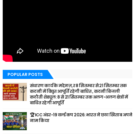
POPULAR POSTS
संधारण कार्य के मद्देनज़,र 8 सितम्बर से 21 सितम्बर तक
कटनी में विद्युत आपूर्ति रहेगी बाधित , कटनी बिजली
कटौती शेड्यूल: 8 से 21 सितम्बर तक अलग-अलग क्षेत्रों में
बाधित रहेगी आपूर्ति
🏆 ICC अंडर-19 वर्ल्ड कप 2026: भारत ने छठा खिताब अपने
नाम किया