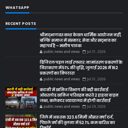
WHATSAPP
RECENT POSTS
श्रीमद्भागवत कथा केवल धार्मिक आयोजन नहीं,
बल्कि समाज में संस्कार, सेवा और सद्भाव का
महापर्व है – मनीष पाठक
public news and views
Jul 31, 2026
डिजिटल पहल लाई रफ्तार: नामांतरण प्रकरणों के
निराकरण में 51% की वृद्धि, जुलाई 2026 में 162
प्रकरणों का निपटारा
public news and views
Jul 31, 2026
कटनी में खनिज विभाग की बड़ी कार्रवाई:
ओवरलोड खनिज परिवहन करते 2 हाइवा वाहन
जब्त, कलेक्टर न्यायालय में होगी कार्रवाई
public news and views
Jul 29, 2026
जिले में अब तक 323.6 मिमी औसत वर्षा दर्ज,
पिछले वर्ष की तुलना में 52.1% कम बारिश का