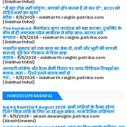
(SiddharthRai)
“मैं खुद टीम नहीं छोडूंगा, आपको ड्रॉप करना है तो कर दो”, BCCI को
रोहित शर्मा का खुला
संदेश
- 8/5/2026
- siddharth.rai@in.patrika.com
(SiddharthRai)
The hundred: मैनचेस्टर सुपर जायंट्स को बड़ा झटका, टूर्नामेंट के
बीच में ही अचानक एडेन मार्करम ने छोड़ा साथ, बटलर बने
कप्तान
- 8/5/2026
- siddharth.rai@in.patrika.com
(SiddharthRai)
जसप्रीत बुमराह को एक साल का ब्रेक दो, शमी और भुवी की वापसी
कराओ, पूर्व तेज गेंदबाज ने दिया बाड़ा
बयान
- 8/5/2026
- siddharth.rai@in.patrika.com
(SiddharthRai)
अल्जारी जोसेफ और डैरन सैमी विवाद पर आया विवियन रिचर्ड्स का
बयान, कहा – रिश्ते इतने खराब क्यों हो
गए…
- 8/5/2026
- siddharth.rai@in.patrika.com
(SiddharthRai)
HOROSCOPE RASHIFAL
Aaj Ka Rashifal 6 August 2026: सभी राशियों के कैसा रहेगा
दिन? किस राशि के लिए आ रहे शुभ संकेत, जाने दैनिक राशिफल
में
- 8/5/2026
- akash.dewani@in.patrika.com
(AkashDewani)