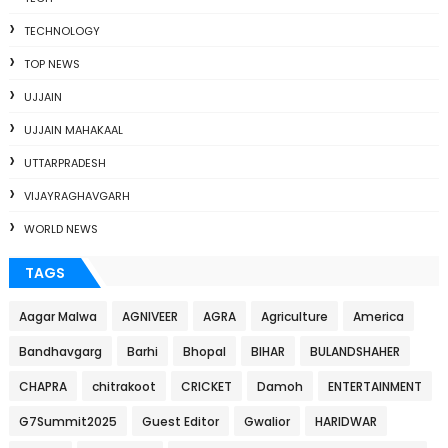
TECHNOLOGY
TOP NEWS
UJJAIN
UJJAIN MAHAKAAL
UTTARPRADESH
VIJAYRAGHAVGARH
WORLD NEWS
TAGS
Aagar Malwa
AGNIVEER
AGRA
Agriculture
America
Bandhavgarg
Barhi
Bhopal
BIHAR
BULANDSHAHER
CHAPRA
chitrakoot
CRICKET
Damoh
ENTERTAINMENT
G7Summit2025
Guest Editor
Gwalior
HARIDWAR