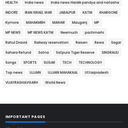
HEALTH
India news
India news Hardik pandya and natasha
INDORE
IRAN ISRAEL WAR
JABALPUR
KATNI
KHARGONE
Kymore
MAHAKMBH
MAIHAR
Mauganj
MP
MP NEWS
MP NEWS KATNI
Neemuch
pachmarhi
Rahul Dravid
Railway reservation
Raisen
Rewa
Sagar
Sahara Refund
Satna
Satpura Tiger Reserve
SINGRAULI
Songs
SPORTS
SUGAR
TECH
TECHNOLOGY
Top news
UJJAIN
UJJAIN MAHAKAAL
Uttarpradesh
VIJAYRAGHAVGARH
World News
IMPORTANT PAGES