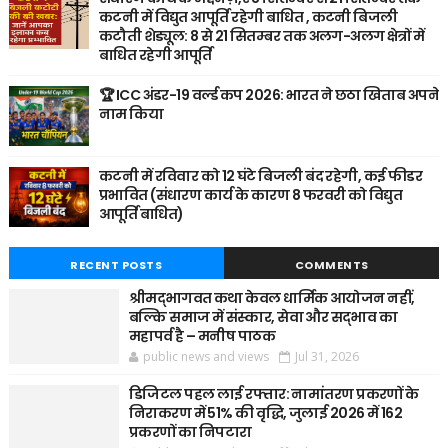
कटनी में विद्युत आपूर्ति रहेगी बाधित , कटनी बिजली
कटौती शेड्यूल: 8 से 21 सितम्बर तक अलग-अलग क्षेत्रों में
बाधित रहेगी आपूर्ति
🏆 ICC अंडर-19 वर्ल्ड कप 2026: भारत ने छठा खिताब अपने
नाम किया
कटनी में रविवार को 12 घंटे बिजली बंद रहेगी, कई फीडर
प्रभावित (संधारण कार्य के कारण 8 फरवरी को विद्युत
आपूर्ति बाधित)
RECENT POSTS
COMMENTS
श्रीमद्भागवत कथा केवल धार्मिक आयोजन नहीं,
बल्कि समाज में संस्कार, सेवा और सद्भाव का
महापर्व है – मनीष पाठक
public news and views
Jul 31, 2026
डिजिटल पहल लाई रफ्तार: नामांतरण प्रकरणों के
निराकरण में 51% की वृद्धि, जुलाई 2026 में 162
प्रकरणों का निपटारा