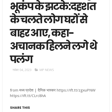
भूकंप के झटके:दहशत
के चलते लोग घरों से
बाहर आए, कहा-
अचानक हिलने लगे थे
पलंग
नवंबर 04, 2023
MP NEWS
from मध्य प्रदेश | दैनिक भास्कर https://ift.tt/zgxuPNW
https://ift.tt/CLrc8hA
SHARE THIS