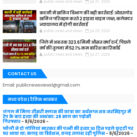
public news and views
Jul 31, 2026
कटनी में खनिज विभाग की बड़ी कार्रवाई: ओवरलोड
खनिज परिवहन करते 2 हाइवा वाहन जब्त, कलेक्टर
न्यायालय में होगी कार्रवाई
public news and views
Jul 29, 2026
जिले में अब तक 323.6 मिमी औसत वर्षा दर्ज, पिछले
वर्ष की तुलना में 52.1% कम बारिश का रिकॉर्ड
public news and views
Jul 27, 2026
CONTACT US
Email: publicnewsviews1@gmail.com
मध्य प्रदेश | दैनिक भास्कर
जंगल में मिला तीसरी क्लास की छात्रा का अर्धनग्न शव:नरसिंहपुर में
रेप के बाद हत्या की आशंका; 28 साल का पड़ोसी
गिरफ्तार
- 8/6/2026
-
फौजी ने दो गोलियां मारकर की पत्नी की हत्या:10 दिन पहले छुट्‌टी पर
घर आया था; कलह या डिप्रेशन, वजह तलाश रही पुलिस
- 8/6/2026
-