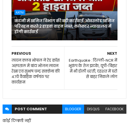
KATNI
कटनी में खनिज विभाग की बड़ी कार्रवाई: ओवरलोड खनिज
परिवहन करते 2 हाइवा वाहन जब्त, कलेक्टर न्यायालय में
होगी कार्रवाई
PREVIOUS
NEXT
लायन क्लब भोपाल ने रेड क्रॉस
Earthquake : दिल्ली-NCR में
अस्पताल में बांटा भोजन:लायन
भूकंप के तेज झटके, यूपी-बिहार
रेखा एवं सुभाष चन्द्र सक्सेना की
में भी डोली धरती, दहशत में घरों
47वें वैवाहिक वर्षगांठ पर
से बाहर निकले लोग
कार्यक्रम
POST
COMMENT
BLOGGER
DISQUS
FACEBOOK
कोई टिप्पणी नहीं