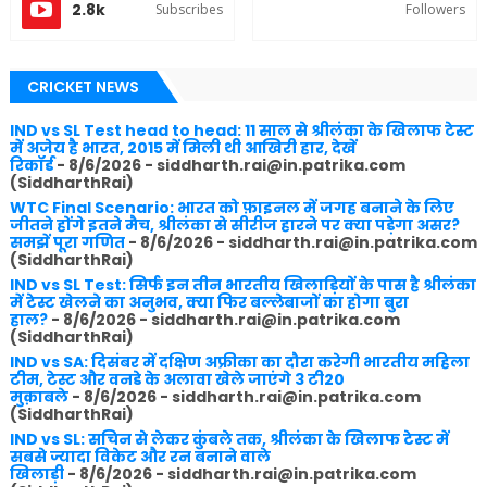
2.8k
Subscribes
Followers
CRICKET NEWS
IND vs SL Test head to head: 11 साल से श्रीलंका के खिलाफ टेस्ट
में अजेय है भारत, 2015 में मिली थी आखिरी हार, देखें
रिकॉर्ड
- 8/6/2026
- siddharth.rai@in.patrika.com
(SiddharthRai)
WTC Final Scenario: भारत को फ़ाइनल में जगह बनाने के लिए
जीतने होंगे इतने मैच, श्रीलंका से सीरीज हारने पर क्या पड़ेगा असर?
समझें पूरा गणित
- 8/6/2026
- siddharth.rai@in.patrika.com
(SiddharthRai)
IND vs SL Test: सिर्फ इन तीन भारतीय खिलाड़ियों के पास है श्रीलंका
में टेस्ट खेलने का अनुभव, क्या फिर बल्लेबाजों का होगा बुरा
हाल?
- 8/6/2026
- siddharth.rai@in.patrika.com
(SiddharthRai)
IND vs SA: दिसंबर में दक्षिण अफ्रीका का दौरा करेगी भारतीय महिला
टीम, टेस्ट और वनडे के अलावा खेले जाएंगे 3 टी20
मुक़ाबले
- 8/6/2026
- siddharth.rai@in.patrika.com
(SiddharthRai)
IND vs SL: सचिन से लेकर कुंबले तक, श्रीलंका के खिलाफ टेस्ट में
सबसे ज्यादा विकेट और रन बनाने वाले
खिलाड़ी
- 8/6/2026
- siddharth.rai@in.patrika.com