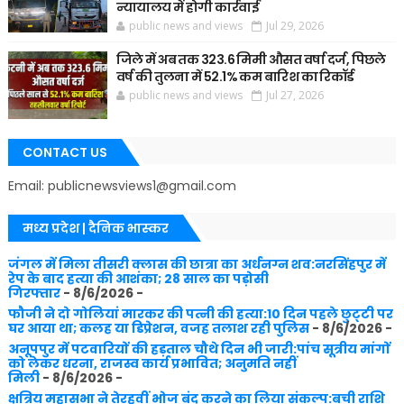
न्यायालय में होगी कार्रवाई
public news and views
Jul 29, 2026
जिले में अब तक 323.6 मिमी औसत वर्षा दर्ज, पिछले
वर्ष की तुलना में 52.1% कम बारिश का रिकॉर्ड
public news and views
Jul 27, 2026
CONTACT US
Email: publicnewsviews1@gmail.com
मध्य प्रदेश | दैनिक भास्कर
जंगल में मिला तीसरी क्लास की छात्रा का अर्धनग्न शव:नरसिंहपुर में
रेप के बाद हत्या की आशंका; 28 साल का पड़ोसी
गिरफ्तार
- 8/6/2026
-
फौजी ने दो गोलियां मारकर की पत्नी की हत्या:10 दिन पहले छुट्‌टी पर
घर आया था; कलह या डिप्रेशन, वजह तलाश रही पुलिस
- 8/6/2026
-
अनूपपुर में पटवारियों की हड़ताल चौथे दिन भी जारी:पांच सूत्रीय मांगों
को लेकर धरना, राजस्व कार्य प्रभावित; अनुमति नहीं
मिली
- 8/6/2026
-
क्षत्रिय महासभा ने तेरहवीं भोज बंद करने का लिया संकल्प:बची राशि