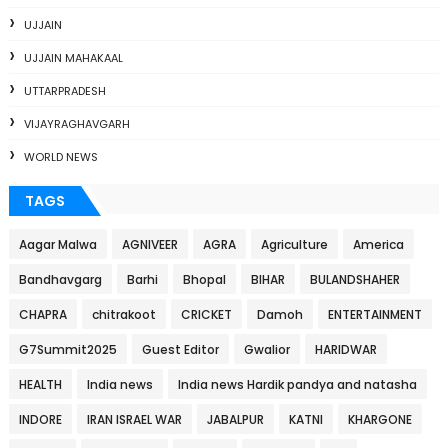
UJJAIN
UJJAIN MAHAKAAL
UTTARPRADESH
VIJAYRAGHAVGARH
WORLD NEWS
TAGS
Aagar Malwa
AGNIVEER
AGRA
Agriculture
America
Bandhavgarg
Barhi
Bhopal
BIHAR
BULANDSHAHER
CHAPRA
chitrakoot
CRICKET
Damoh
ENTERTAINMENT
G7Summit2025
Guest Editor
Gwalior
HARIDWAR
HEALTH
India news
India news Hardik pandya and natasha
INDORE
IRAN ISRAEL WAR
JABALPUR
KATNI
KHARGONE