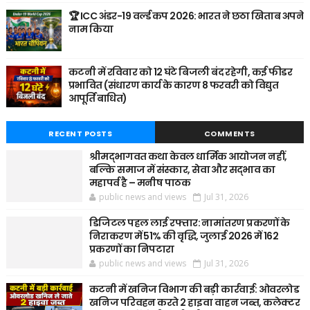
🏆 ICC अंडर-19 वर्ल्ड कप 2026: भारत ने छठा खिताब अपने
नाम किया
कटनी में रविवार को 12 घंटे बिजली बंद रहेगी, कई फीडर
प्रभावित (संधारण कार्य के कारण 8 फरवरी को विद्युत
आपूर्ति बाधित)
RECENT POSTS
COMMENTS
श्रीमद्भागवत कथा केवल धार्मिक आयोजन नहीं,
बल्कि समाज में संस्कार, सेवा और सद्भाव का
महापर्व है – मनीष पाठक
public news and views
Jul 31, 2026
डिजिटल पहल लाई रफ्तार: नामांतरण प्रकरणों के
निराकरण में 51% की वृद्धि, जुलाई 2026 में 162
प्रकरणों का निपटारा
public news and views
Jul 31, 2026
कटनी में खनिज विभाग की बड़ी कार्रवाई: ओवरलोड
खनिज परिवहन करते 2 हाइवा वाहन जब्त, कलेक्टर