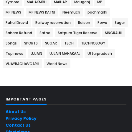
Kymore
MAHAKMBH
MAIHAR
Mauganj
MP
MP NEWS
MP NEWS KATNI
Neemuch
pachmarhi
Rahul Dravid
Railway reservation
Raisen
Rewa
Sagar
Sahara Refund
Satna
Satpura Tiger Reserve
SINGRAULI
Songs
SPORTS
SUGAR
TECH
TECHNOLOGY
Top news
UJJAIN
UJJAIN MAHAKAAL
Uttarpradesh
VIJAYRAGHAVGARH
World News
IMPORTANT PAGES
About Us
Privacy Policy
Contact Us
Disclaimer