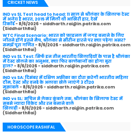
CRICKET NEWS
IND vs SL Test head to head: 11 साल से श्रीलंका के खिलाफ टेस्ट
में अजेय है भारत, 2015 में मिली थी आखिरी हार, देखें
रिकॉर्ड
- 8/6/2026
- siddharth.rai@in.patrika.com
(SiddharthRai)
WTC Final Scenario: भारत को फ़ाइनल में जगह बनाने के लिए
जीतने होंगे इतने मैच, श्रीलंका से सीरीज हारने पर क्या पड़ेगा असर?
समझें पूरा गणित
- 8/6/2026
- siddharth.rai@in.patrika.com
(SiddharthRai)
IND vs SL Test: सिर्फ इन तीन भारतीय खिलाड़ियों के पास है श्रीलंका
में टेस्ट खेलने का अनुभव, क्या फिर बल्लेबाजों का होगा बुरा
हाल?
- 8/6/2026
- siddharth.rai@in.patrika.com
(SiddharthRai)
IND vs SA: दिसंबर में दक्षिण अफ्रीका का दौरा करेगी भारतीय महिला
टीम, टेस्ट और वनडे के अलावा खेले जाएंगे 3 टी20
मुक़ाबले
- 8/6/2026
- siddharth.rai@in.patrika.com
(SiddharthRai)
IND vs SL: सचिन से लेकर कुंबले तक, श्रीलंका के खिलाफ टेस्ट में
सबसे ज्यादा विकेट और रन बनाने वाले
खिलाड़ी
- 8/6/2026
- siddharth.rai@in.patrika.com
(SiddharthRai)
HOROSCOPE RASHIFAL