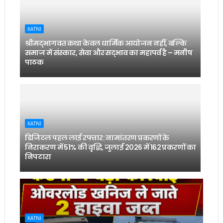
KATNI
श्रीमद्भागवत कथा केवल धार्मिक आयोजन नहीं, बल्कि
समाज में संस्कार, सेवा और सद्भाव का महापर्व है – मनीष
पाठक
KATNI
डिजिटल पहल लाई रफ्तार: नामांतरण प्रकरणों के
निराकरण में 51% की वृद्धि, जुलाई 2026 में 162 प्रकरणों का
निपटारा
KATNI