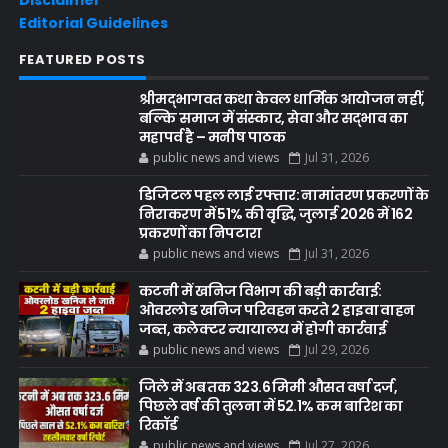
Editorial Guidelines
FEATURED POSTS
श्रीमद्भागवत कथा केवल धार्मिक आयोजन नहीं,
बल्कि समाज में संस्कार, सेवा और सद्भाव का
महापर्व है – मनीष पाठक
public news and views
Jul 31, 2026
डिजिटल पहल लाई रफ्तार: नामांतरण प्रकरणों के
निराकरण में 51% की वृद्धि, जुलाई 2026 में 162
प्रकरणों का निपटारा
public news and views
Jul 31, 2026
कटनी में खनिज विभाग की बड़ी कार्रवाई:
ओवरलोड खनिज परिवहन करते 2 हाइवा वाहन
जब्त, कलेक्टर न्यायालय में होगी कार्रवाई
public news and views
Jul 29, 2026
जिले में अब तक 323.6 मिमी औसत वर्षा दर्ज,
पिछले वर्ष की तुलना में 52.1% कम बारिश का
रिकॉर्ड
public news and views
Jul 27, 2026