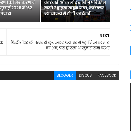
रणों के निराकरण में
कार्रवाई: ओवरलोड खनिज परिवहन
 जुलाई 2026 में 162
करते 2 हाइवा वाहन जब्त, कलेक्टर
िपटारा
न्यायालय में होगी कार्रवाई
NEXT
रैक
हिस्ट्रीशीटर की पत्थर से कुचलकर हत्या:घर में पड़ा मिला बदमाश
का शव, पास ही रखा था खून से सना पत्थर
BLOGGER
DISQUS
FACEBOOK