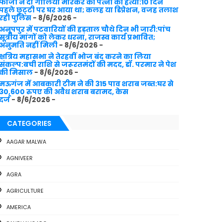
फौजी ने दो गोलियां मारकर की पत्नी की हत्या:10 दिन
पहले छुट्‌टी पर घर आया था; कलह या डिप्रेशन, वजह तलाश
रही पुलिस
- 8/6/2026
-
अनूपपुर में पटवारियों की हड़ताल चौथे दिन भी जारी:पांच
सूत्रीय मांगों को लेकर धरना, राजस्व कार्य प्रभावित;
अनुमति नहीं मिली
- 8/6/2026
-
क्षत्रिय महासभा ने तेरहवीं भोज बंद करने का लिया
संकल्प:बची राशि से जरूरतमंदों की मदद, डॉ. परमार ने पेश
की मिसाल
- 8/6/2026
-
मऊगंज में आबकारी टीम ने की 315 पाव शराब जब्त:घर से
30,600 रुपए की अवैध शराब बरामद, केस
दर्ज
- 8/6/2026
-
CATEGORIES
AAGAR MALWA
AGNIVEER
AGRA
AGRICULTURE
AMERICA