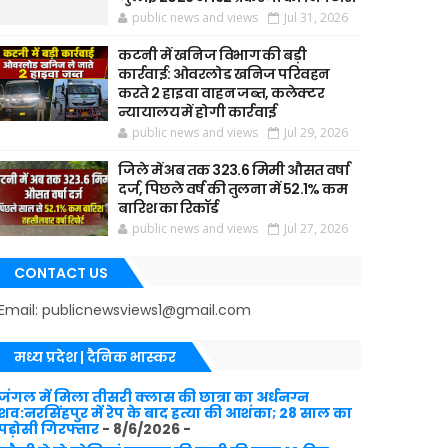
public news and views
Jul 31, 2026
कटनी में खनिज विभाग की बड़ी
कार्रवाई: ओवरलोड खनिज परिवहन
करते 2 हाइवा वाहन जब्त, कलेक्टर
न्यायालय में होगी कार्रवाई
public news and views
Jul 29, 2026
जिले में अब तक 323.6 मिमी औसत वर्षा
दर्ज, पिछले वर्ष की तुलना में 52.1% कम
बारिश का रिकॉर्ड
public news and views
Jul 27, 2026
CONTACT US
Email: publicnewsviews1@gmail.com
मध्य प्रदेश | दैनिक भास्कर
जंगल में मिला तीसरी क्लास की छात्रा का अर्धनग्न
शव:नरसिंहपुर में रेप के बाद हत्या की आशंका; 28 साल का
पड़ोसी गिरफ्तार
- 8/6/2026
-