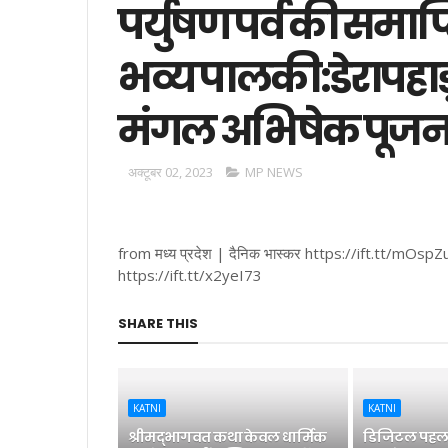
पर्युषण पर्व की समाप
भव्य पालकी:डेरापहाड़
मंगल अभिषेक पूजन, 
अक्टूबर 02, 2023
MP NEWS
from मध्य प्रदेश | दैनिक भास्कर https://ift.tt/mOspZ
https://ift.tt/x2yeI73
SHARE THIS
KATNI
KATNI
श्रीमद्भागवत कथा केवल धार्मिक
डिजिटल पहल 