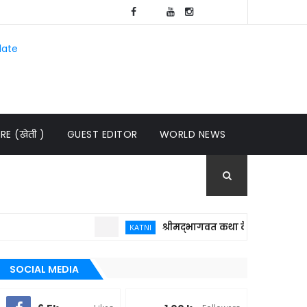
late
E (खेती )
GUEST EDITOR
WORLD NEWS
श्रीमद्भागवत कथा केवल धार्मिक आयोजन नही
KATNI
SOCIAL MEDIA