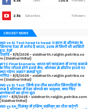
6.5k
1.00 k
Likes
Followers
2.8k
Subscribes
Followers
CRICKET NEWS
IND vs SL Test head to head: 11 साल से श्रीलंका के
खिलाफ टेस्ट में अजेय है भारत, 2015 में मिली थी आखिरी
हार, देखें
रिकॉर्ड
- 8/6/2026
- siddharth.rai@in.patrika.co
m (SiddharthRai)
WTC Final Scenario: भारत को फ़ाइनल में जगह बनाने
के लिए जीतने होंगे इतने मैच, श्रीलंका से सीरीज हारने पर
क्या पड़ेगा असर? समझें पूरा
गणित
- 8/6/2026
- siddharth.rai@in.patrika.co
m (SiddharthRai)
IND vs SL Test: सिर्फ इन तीन भारतीय खिलाड़ियों के
पास है श्रीलंका में टेस्ट खेलने का अनुभव, क्या फिर
बल्लेबाजों का होगा बुरा
हाल?
- 8/6/2026
- siddharth.rai@in.patrika.com
(SiddharthRai)
IND vs SA: दिसंबर में दक्षिण अफ्रीका का दौरा करेगी