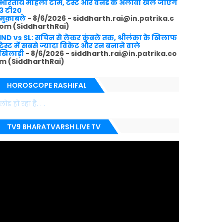
भारतीय महिला टीम, टेस्ट और वनडे के अलावा खेले जाएंगे
3 टी20
मुक़ाबले
- 8/6/2026
- siddharth.rai@in.patrika.c
om (SiddharthRai)
IND vs SL: सचिन से लेकर कुंबले तक, श्रीलंका के खिलाफ
टेस्ट में सबसे ज्यादा विकेट और रन बनाने वाले
खिलाड़ी
- 8/6/2026
- siddharth.rai@in.patrika.co
m (SiddharthRai)
HOROSCOPE RASHIFAL
लोड हो रहा है. . .
TV9 BHARATVARSH LIVE TV