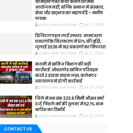
श्रीमद्भागवत कथा केवल धार्मिक
आयोजन नहीं, बल्कि समाज में संस्कार,
सेवा और सद्भाव का महापर्व है – मनीष
पाठक
public news and views
Jul 31, 2026
डिजिटल पहल लाई रफ्तार: नामांतरण
प्रकरणों के निराकरण में 51% की वृद्धि,
जुलाई 2026 में 162 प्रकरणों का निपटारा
public news and views
Jul 31, 2026
कटनी में खनिज विभाग की बड़ी
कार्रवाई: ओवरलोड खनिज परिवहन
करते 2 हाइवा वाहन जब्त, कलेक्टर
न्यायालय में होगी कार्रवाई
public news and views
Jul 29, 2026
जिले में अब तक 323.6 मिमी औसत वर्षा
दर्ज, पिछले वर्ष की तुलना में 52.1% कम
बारिश का रिकॉर्ड
public news and views
Jul 27, 2026
CONTACT US