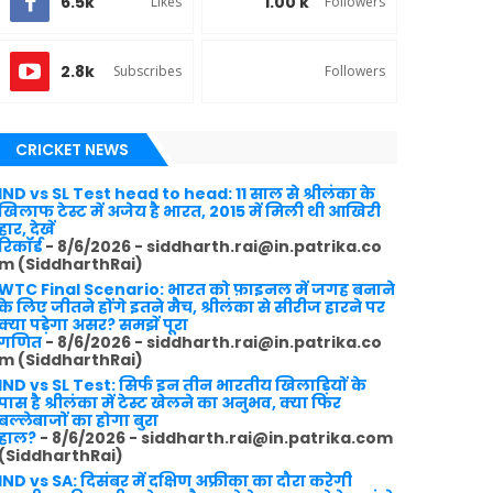
6.5k
1.00 k
Likes
Followers
2.8k
Subscribes
Followers
CRICKET NEWS
IND vs SL Test head to head: 11 साल से श्रीलंका के
खिलाफ टेस्ट में अजेय है भारत, 2015 में मिली थी आखिरी
हार, देखें
रिकॉर्ड
- 8/6/2026
- siddharth.rai@in.patrika.co
m (SiddharthRai)
WTC Final Scenario: भारत को फ़ाइनल में जगह बनाने
के लिए जीतने होंगे इतने मैच, श्रीलंका से सीरीज हारने पर
क्या पड़ेगा असर? समझें पूरा
गणित
- 8/6/2026
- siddharth.rai@in.patrika.co
m (SiddharthRai)
IND vs SL Test: सिर्फ इन तीन भारतीय खिलाड़ियों के
पास है श्रीलंका में टेस्ट खेलने का अनुभव, क्या फिर
बल्लेबाजों का होगा बुरा
हाल?
- 8/6/2026
- siddharth.rai@in.patrika.com
(SiddharthRai)
IND vs SA: दिसंबर में दक्षिण अफ्रीका का दौरा करेगी