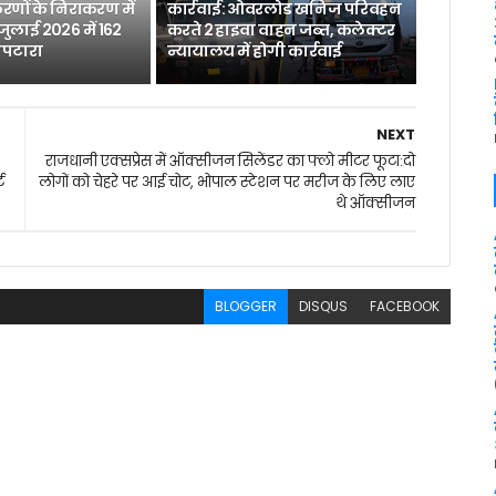
रणों के निराकरण में
कार्रवाई: ओवरलोड खनिज परिवहन
 जुलाई 2026 में 162
करते 2 हाइवा वाहन जब्त, कलेक्टर
िपटारा
न्यायालय में होगी कार्रवाई
NEXT
राजधानी एक्सप्रेस में ऑक्सीजन सिलेंडर का फ्लो मीटर फूटा:दो
ट
लोगों को चेहरे पर आई चोट, भोपाल स्टेशन पर मरीज के लिए लाए
थे ऑक्सीजन
BLOGGER
DISQUS
FACEBOOK