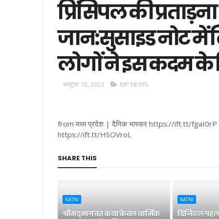
प्रिंसिपल की प्रताड़ना 
जान:सुसाइड नोट में ल
लोगों ने इस कदम के
अक्टूबर 15, 2023
MP NEWS
from मध्य प्रदेश | दैनिक भास्कर https://ift.tt/fgaI0rP
https://ift.tt/HSOVroL
SHARE THIS
KATNI
KATNI
श्रीमद्भागवत कथा केवल धार्मिक
डिजिटल पहल 