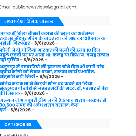
Email: publicnewsviews1@gmail.com
मध्य प्रदेश | दैनिक भास्कर
जंगल में मिला तीसरी क्लास की छात्रा का अर्धनग्न
शव:नरसिंहपुर में रेप के बाद हत्या की आशंका; 28 साल का
पड़ोसी गिरफ्तार
- 8/6/2026
-
फौजी ने दो गोलियां मारकर की पत्नी की हत्या:10 दिन
पहले छुट्‌टी पर घर आया था; कलह या डिप्रेशन, वजह तलाश
रही पुलिस
- 8/6/2026
-
अनूपपुर में पटवारियों की हड़ताल चौथे दिन भी जारी:पांच
सूत्रीय मांगों को लेकर धरना, राजस्व कार्य प्रभावित;
अनुमति नहीं मिली
- 8/6/2026
-
क्षत्रिय महासभा ने तेरहवीं भोज बंद करने का लिया
संकल्प:बची राशि से जरूरतमंदों की मदद, डॉ. परमार ने पेश
की मिसाल
- 8/6/2026
-
मऊगंज में आबकारी टीम ने की 315 पाव शराब जब्त:घर से
30,600 रुपए की अवैध शराब बरामद, केस
दर्ज
- 8/6/2026
-
CATEGORIES
AAGAR MALWA