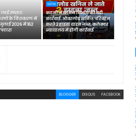
KATNI
लाई रफ्तार:
कटनी में खनिज विभाग की बड़ी
रणों के निराकरण में
कार्रवाई: ओवरलोड खनिज परिवहन
 जुलाई 2026 में 162
करते 2 हाइवा वाहन जब्त, कलेक्टर
िपटारा
न्यायालय में होगी कार्रवाई
BLOGGER
DISQUS
FACEBOOK