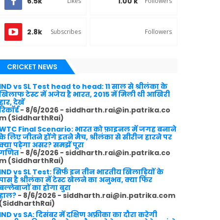
6.5k
1.00 k
Likes
Followers
2.8k
Subscribes
Followers
CRICKET NEWS
IND vs SL Test head to head: 11 साल से श्रीलंका के
खिलाफ टेस्ट में अजेय है भारत, 2015 में मिली थी आखिरी
हार, देखें
रिकॉर्ड
- 8/6/2026
- siddharth.rai@in.patrika.co
m (SiddharthRai)
WTC Final Scenario: भारत को फ़ाइनल में जगह बनाने
के लिए जीतने होंगे इतने मैच, श्रीलंका से सीरीज हारने पर
क्या पड़ेगा असर? समझें पूरा
गणित
- 8/6/2026
- siddharth.rai@in.patrika.co
m (SiddharthRai)
IND vs SL Test: सिर्फ इन तीन भारतीय खिलाड़ियों के
पास है श्रीलंका में टेस्ट खेलने का अनुभव, क्या फिर
बल्लेबाजों का होगा बुरा
हाल?
- 8/6/2026
- siddharth.rai@in.patrika.com
(SiddharthRai)
IND vs SA: दिसंबर में दक्षिण अफ्रीका का दौरा करेगी