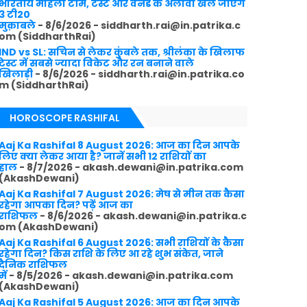
भारतीय महिला टीम, टेस्ट और वनडे के अलावा खेले जाएंगे
3 टी20
मुक़ाबले
- 8/6/2026
- siddharth.rai@in.patrika.c
om (SiddharthRai)
IND vs SL: सचिन से लेकर कुंबले तक, श्रीलंका के खिलाफ
टेस्ट में सबसे ज्यादा विकेट और रन बनाने वाले
खिलाड़ी
- 8/6/2026
- siddharth.rai@in.patrika.co
m (SiddharthRai)
HOROSCOPE RASHIFAL
Aaj Ka Rashifal 8 August 2026: आज का दिन आपके
लिए क्या लेकर आया है? जानें सभी 12 राशियों का
हाल
- 8/7/2026
- akash.dewani@in.patrika.com
(AkashDewani)
Aaj Ka Rashifal 7 August 2026: मेष से मीन तक कैसा
रहेगा आपका दिन? पढ़ें आज का
राशिफल
- 8/6/2026
- akash.dewani@in.patrika.c
om (AkashDewani)
Aaj Ka Rashifal 6 August 2026: सभी राशियों के कैसा
रहेगा दिन? किस राशि के लिए आ रहे शुभ संकेत, जाने
दैनिक राशिफल
में
- 8/5/2026
- akash.dewani@in.patrika.com
(AkashDewani)
Aaj Ka Rashifal 5 August 2026: आज का दिन आपके