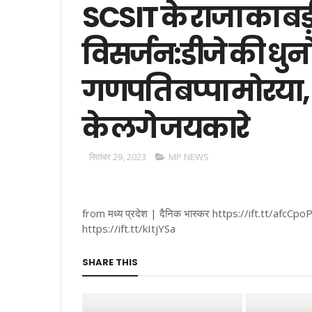
SCSIT के राजा का बड
विसर्जन:डीजे की धुनो
गणपति बप्पा मोरया,
के लगे जयकारे
सितंबर 29, 2023
MP NEWS
from मध्य प्रदेश | दैनिक भास्कर https://ift.tt/afcCpo
https://ift.tt/kItjYSa
SHARE THIS