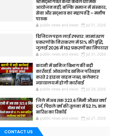
श्रीमद्भागवत कथा केवल धार्मिक
आयोजन नहीं, बल्कि समाज में संस्कार,
सेवा और सद्भाव का महापर्व है – मनीष
पाठक
public news and views
Jul 31, 2026
डिजिटल पहल लाई रफ्तार: नामांतरण
प्रकरणों के निराकरण में 51% की वृद्धि,
जुलाई 2026 में 162 प्रकरणों का निपटारा
public news and views
Jul 31, 2026
कटनी में खनिज विभाग की बड़ी
कार्रवाई: ओवरलोड खनिज परिवहन
करते 2 हाइवा वाहन जब्त, कलेक्टर
न्यायालय में होगी कार्रवाई
public news and views
Jul 29, 2026
जिले में अब तक 323.6 मिमी औसत वर्षा
दर्ज, पिछले वर्ष की तुलना में 52.1% कम
बारिश का रिकॉर्ड
public news and views
Jul 27, 2026
CONTACT US