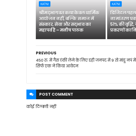
KATNI
KATNI
श्रीमद्भागवत कथा केवल धार्मिक
डिजिटल पहल 
आयोजन नहीं, बल्कि समाज में
नामांतरण प्रक
संस्कार, सेवा और सद्भाव का
51% की वृद्धि,
महापर्व है – मनीष पाठक
प्रकरणों का न
PREVIOUS
450 रु. में गैस टंकी लेने के लिए डही जनपद में 9 तो मांडू नपं में
सिर्फ एक ने किया आवेदन
POST
COMMENT
कोई टिप्पणी नहीं