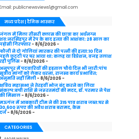
Email: publicnewsviews1@gmail.com
मध्य प्रदेश | दैनिक भास्कर
जंगल में मिला तीसरी क्लास की छात्रा का अर्धनग्न
शव:नरसिंहपुर में रेप के बाद हत्या की आशंका; 28 साल का
पड़ोसी गिरफ्तार
- 8/6/2026
-
फौजी ने दो गोलियां मारकर की पत्नी की हत्या:10 दिन
पहले छुट्‌टी पर घर आया था; कलह या डिप्रेशन, वजह तलाश
रही पुलिस
- 8/6/2026
-
अनूपपुर में पटवारियों की हड़ताल चौथे दिन भी जारी:पांच
सूत्रीय मांगों को लेकर धरना, राजस्व कार्य प्रभावित;
अनुमति नहीं मिली
- 8/6/2026
-
क्षत्रिय महासभा ने तेरहवीं भोज बंद करने का लिया
संकल्प:बची राशि से जरूरतमंदों की मदद, डॉ. परमार ने पेश
की मिसाल
- 8/6/2026
-
मऊगंज में आबकारी टीम ने की 315 पाव शराब जब्त:घर से
30,600 रुपए की अवैध शराब बरामद, केस
दर्ज
- 8/6/2026
-
CATEGORIES
AAGAR MALWA