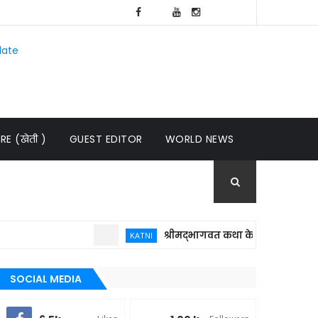
late
E (खेती )
GUEST EDITOR
WORLD NEWS
श्रीमद्भागवत कथा केवल धार्मिक आयोजन नहीं
KATNI
SOCIAL MEDIA