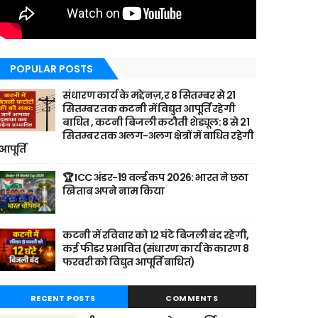
POPULAR POSTS
संधारण कार्य के मद्देनज़,र 8 सितम्बर से 21
सितम्बर तक कटनी में विद्युत आपूर्ति रहेगी
बाधित , कटनी बिजली कटौती शेड्यूल: 8 से 21
सितम्बर तक अलग-अलग क्षेत्रों में बाधित रहेगी
आपूर्ति
🏆 ICC अंडर-19 वर्ल्ड कप 2026: भारत ने छठा
खिताब अपने नाम किया
कटनी में रविवार को 12 घंटे बिजली बंद रहेगी,
कई फीडर प्रभावित (संधारण कार्य के कारण 8
फरवरी को विद्युत आपूर्ति बाधित)
RECENT POSTS
COMMENTS