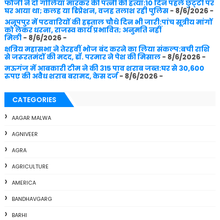
फौजी ने दो गोलियां मारकर की पत्नी की हत्या:10 दिन पहले छुट्‌टी पर
घर आया था; कलह या डिप्रेशन, वजह तलाश रही पुलिस
- 8/6/2026
-
अनूपपुर में पटवारियों की हड़ताल चौथे दिन भी जारी:पांच सूत्रीय मांगों
को लेकर धरना, राजस्व कार्य प्रभावित; अनुमति नहीं
मिली
- 8/6/2026
-
क्षत्रिय महासभा ने तेरहवीं भोज बंद करने का लिया संकल्प:बची राशि
से जरूरतमंदों की मदद, डॉ. परमार ने पेश की मिसाल
- 8/6/2026
-
मऊगंज में आबकारी टीम ने की 315 पाव शराब जब्त:घर से 30,600
रुपए की अवैध शराब बरामद, केस दर्ज
- 8/6/2026
-
CATEGORIES
AAGAR MALWA
AGNIVEER
AGRA
AGRICULTURE
AMERICA
BANDHAVGARG
BARHI