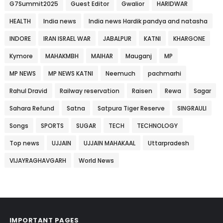
G7Summit2025
Guest Editor
Gwalior
HARIDWAR
HEALTH
India news
India news Hardik pandya and natasha
INDORE
IRAN ISRAEL WAR
JABALPUR
KATNI
KHARGONE
Kymore
MAHAKMBH
MAIHAR
Mauganj
MP
MP NEWS
MP NEWS KATNI
Neemuch
pachmarhi
Rahul Dravid
Railway reservation
Raisen
Rewa
Sagar
Sahara Refund
Satna
Satpura Tiger Reserve
SINGRAULI
Songs
SPORTS
SUGAR
TECH
TECHNOLOGY
Top news
UJJAIN
UJJAIN MAHAKAAL
Uttarpradesh
VIJAYRAGHAVGARH
World News
IMPORTANT PAGES