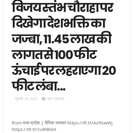
विजय स्तंभ चौराहा पर
दिखेगा देशभक्ति का
जज्बा, 11.45 लाख की
लागत से 100 फीट
ऊंचाई पर लहराएगा 20
फीट लंबा...
जुलाई 19, 2023
MP NEWS
from मध्य प्रदेश | दैनिक भास्कर https://ift.tt/AzRswWj
https://ift.tt/IvdMb6A