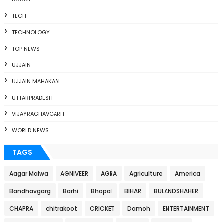
TECH
TECHNOLOGY
TOP NEWS
UJJAIN
UJJAIN MAHAKAAL
UTTARPRADESH
VIJAYRAGHAVGARH
WORLD NEWS
TAGS
Aagar Malwa
AGNIVEER
AGRA
Agriculture
America
Bandhavgarg
Barhi
Bhopal
BIHAR
BULANDSHAHER
CHAPRA
chitrakoot
CRICKET
Damoh
ENTERTAINMENT