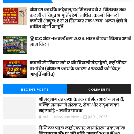
संधारण कार्य के मद्देनज़,र 8 सितम्बर से 21 सितम्बर तक
कटनी में विद्युत आपूर्ति रहेगी बाधित , कटनी बिजली
कटौती शेड्यूल: 8 से 21 सितम्बर तक अलग-अलग क्षेत्रों में
बाधित रहेगी आपूर्ति
🏆 ICC अंडर-19 वर्ल्ड कप 2026: भारत ने छठा खिताब अपने
नाम किया
कटनी में रविवार को 12 घंटे बिजली बंद रहेगी, कई फीडर
प्रभावित (संधारण कार्य के कारण 8 फरवरी को विद्युत
आपूर्ति बाधित)
RECENT POSTS
COMMENTS
श्रीमद्भागवत कथा केवल धार्मिक आयोजन नहीं,
बल्कि समाज में संस्कार, सेवा और सद्भाव का
महापर्व है – मनीष पाठक
public news and views
Jul 31, 2026
डिजिटल पहल लाई रफ्तार: नामांतरण प्रकरणों के
निराकरण में 51% की वृद्धि, जुलाई 2026 में 162