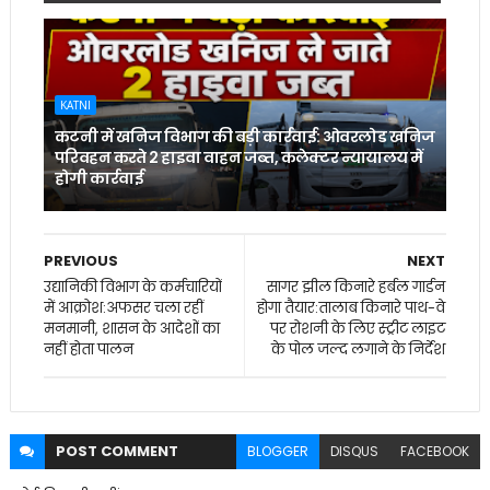
KATNI
कटनी में खनिज विभाग की बड़ी कार्रवाई: ओवरलोड खनिज
परिवहन करते 2 हाइवा वाहन जब्त, कलेक्टर न्यायालय में
होगी कार्रवाई
PREVIOUS
NEXT
उद्यानिकी विभाग के कर्मचारियों
सागर झील किनारे हर्बल गार्डन
में आक्रोश:अफसर चला रहीं
होगा तैयार:तालाब किनारे पाथ-वे
मनमानी, शासन के आदेशों का
पर रोशनी के लिए स्ट्रीट लाइट
नहीं होता पालन
के पोल जल्द लगाने के निर्देश
POST
COMMENT
BLOGGER
DISQUS
FACEBOOK